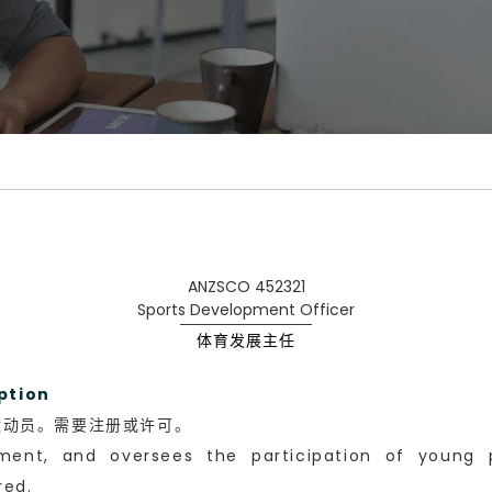
ANZSCO 452321
Sports Development Officer
体育发展主任
ption
运动员。需要注册或许可。
pment, and oversees the participation of young 
red.