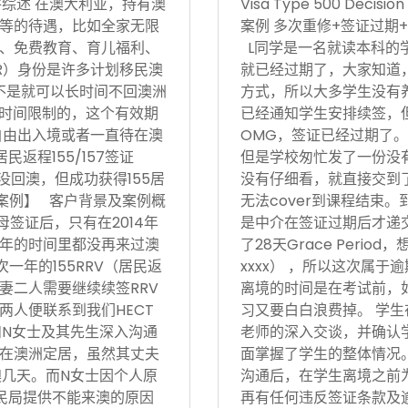
17日 案件综述 在澳大利亚，持有澳
Visa Type 500 Deci
等的待遇，比如全家无限
案例 多次重修+签证过期+
、免费教育、育儿福利、
L同学是一名就读本科的
R）身份是许多计划移民澳
就已经过期了，大家知道
不是就可以长时间不回澳洲
方式，所以大多学生没有
境时间限制的，这个有效期
已经通知学生安排续签，
自由出入境或者一直待在澳
OMG，签证已经过期了。
返程155/157签证
但是学校匆忙发了一份没有
没回澳，但成功获得155居
没有仔细看，就直接交到
功案例】 客户背景及案例概
无法cover到课程结束
父母签证后，只有在2014年
是中介在签证过期后才递
后5年的时间里都没再来过澳
了28天Grace Period
次一年的155RRV（居民返
xxxx） ，所以这次属
妻二人需要继续续签RRV
离境的时间是在考试前，
两人便联系到我们HECT
习又要白白浪费掉。 学生
和N女士及其先生深入沟通
老师的深入交谈，并确认
在澳洲定居，虽然其丈夫
面掌握了学生的整体情况。在
澳几天。而N女士因个人原
沟通后，在学生离境之前
民局提供不能来澳的原因
再有任何违反签证条款及