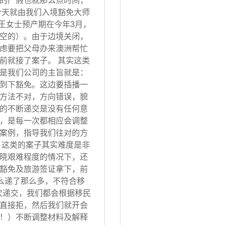
的产假也就那么点时间，
今天就由我们入境豁免大师
 王女士预产期在今年3月，
空的）。由于边境关闭，
虑要把父母办来澳洲帮忙
前就接了案子。 其实这类
是我们公司的主旨就是：
到下豁免。这边要插播一
方法不对，方向错误，貌
的不断递交是没有任何意
，是每一次都相应会调整
案例，指导我们往对的方
 这类的案子其实难度是非
晓艰难程度的情况下，还
豁免及旅游签证拿下，前
怎么递了那么多，不符合移
次递交，我们都会根据移民
直接拒，然后我们就开会
！）不断调整材料及解释