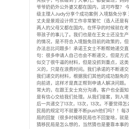
完孩子，可就碰到了大事儿，都要桑班，妈妈
爷爷奶奶外公外婆又都在国内，这可咋整？ 
级主理人Judy分享个成功案例 入境豁免分享
丈夫是景观设计师工作非常繁忙（造人还是有
两人的父母又都在国内，在怀孕的时候就在考
带孩子的事儿了。我们也是在王女士还没生产
的情况，是不符合入境豁免目前的政策的，但
办法总比问题多！承诺王女士不断帮她递交直
句：很多申请人自己也会不断递交，但是方式
似交了很牛逼的材料，但是没抓到重点，这类
义的，只是在浪费时间。我们承诺的不断递交
我们递交的材料，根据我们其他的成功豁免的
向前进，这样才是真正帮到申请人解决问题。
常大的，在跟王女士充分沟通，客户也全面知
是有信心交给我们处理。从我们接案，到入境
后一共递交了13次，13次，13次。不要觉得
民局的规定可不就要不断push他们吗？！每
局的回复（很多时候移民局也不回复啥，就是
猜移民局是怎么想的，当然猜也是要靠本事的