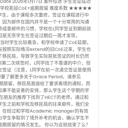
sion Date 2026年1月17日 案件综述 学生签证成功
学校拒延CoE+逾期居留 难度系数 ★★★★★
学生，由于课程多次重修，签证在课程进行中
，因为邮件在国内并不是一个十分常用的沟通
养成查邮件的习惯，学校在L同学签证到期前就
但是无奈学生在签证过期后一周才发现，
当时学生比较着急，和学校申请了CoE延期，
按照实际情况extend的旧CoE过来，学生也
了移民局，导致学生实际获批签证的时长仍然
。到第二次续签时，L同学找了不靠谱的中介，但
交签证（注意，L同学在前一次递交签证是使用
，想要了解更多关于Grace Period，请参见
于逾期居留，移民局直接给了要求离境的通知，而
如果不能妥善的安排，那么学生这个学期的学
在朋友的推荐下找到了HECT的老师，通过和
学生之前和学校及移民局的往来邮件，我们全
经过和学校Academic manager的有效
为学生争取到了境外补考的机会，确认学生不
逾期居留的情况发生。 你以为这就结束了么？