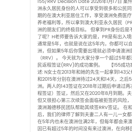
155/RRV Decision Date 2026年1月
洲永久居民身份的人可以享受到很多和公民同
期的在澳大利亚居住工作，享受澳洲免费医疗
养老福利等，所以拿到澳大利亚永久居民（P
洲的朋友们的终极目标。 但拿到PR身份后是
了呢？H老师要告诉大家的是，PR是有出入
通常是5年，也就是说在这5年内，你都可以
洲，但如果5年后你需要出境就必须申请澳洲居民
（RRV）。 今天就为大家分享一个超过5年都
民返程签证(RRV)的成功案例。 【155成
述: N女士在2013年和她的先生一起拿到143
和2015年分别在澳洲待过24天和14天，之
洲。两人的143签证在2018年过期后申请过两
程签证）签证，然后又在2020年8月到期。夫
但又很担心第三次续签会面临被拒签的风险，
澳洲瀚德移民团队帮助其续签RRV签证。 在
后，我们的律师了解到夫妻二人有一儿一女都
在5年内也未在澳洲住满2年，但每年都会来
因已有超过5年的时间没有来过澳洲，在向移