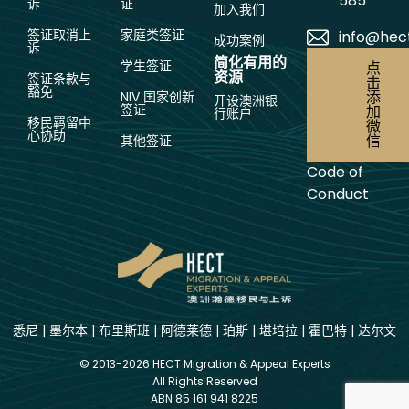
585
诉
证
加入我们
签证取消上
家庭类签证
info@hec
成功案例
诉
简化有用的
学生签证
点
资源
签证条款与
击
豁免
添
NIV 国家创新
开设澳洲银
签证
加
行账户
移民羁留中
微
心协助
信
其他签证
Code of
Conduct
悉尼
|
墨尔本
|
布里斯班
|
阿德莱德
|
珀斯
|
堪培拉
|
霍巴特
|
达尔文
© 2013-2026 HECT Migration & Appeal Experts
All Rights Reserved
ABN 85 161 941 8225