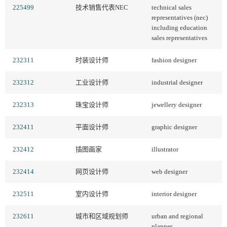
225499
技术销售代表NEC
technical sales
representatives (nec)
including education
sales representatives
232311
时装设计师
fashion designer
232312
工业设计师
industrial designer
232313
珠宝设计师
jewellery designer
232411
平面设计师
graphic designer
232412
插图画家
illustrator
232414
网页设计师
web designer
232511
室内设计师
interior designer
232611
城市和区域规划师
urban and regional
planner