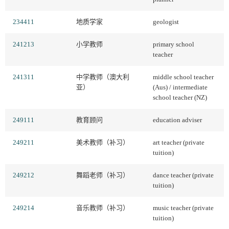
234411
地质学家
geologist
241213
小学教师
primary school
teacher
241311
中学教师（澳大利
middle school teacher
亚）
(Aus) / intermediate
school teacher (NZ)
249111
教育顾问
education adviser
249211
美术教师（补习）
art teacher (private
tuition)
249212
舞蹈老师（补习）
dance teacher (private
tuition)
249214
音乐教师（补习）
music teacher (private
tuition)