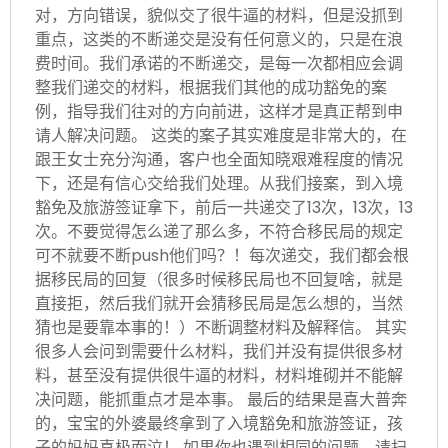
对，方向错误，貌似交了很牛逼的材料，但是没抓到
重点，这类的不断递交是没有任何意义的，只是在浪
费时间。我们承诺的不断递交，是每一次都相应会调
整我们递交的材料，根据我们其他的成功豁免的案
例，指导我们往对的方向前进，这样才是真正帮到申
请人解决问题。 这类的案子其实难度是非常大的，在
跟王女士充分沟通，客户也全面知晓艰难程度的情况
下，还是有信心交给我们处理。从我们接案，到入境
豁免及旅游签证拿下，前后一共递交了13次，13次，13
次。不要觉得怎么递了那么多，不符合移民局的规定
可不就要不断push他们吗？！每次递交，我们都会根
据移民局的回复（很多时候移民局也不回复啥，就是
直接拒，然后我们就开会猜移民局是怎么想的，当然
猜也是要靠本事的！）不断调整材料及解释信。 其实
很多人会问到需要什么材料，我们并没有提供很多材
料，甚至没有提供很牛逼的材料，材料堆砌并不能解
决问题，能抓重点才是本事。 最后的结果是喜大普奔
的，宝宝的外婆最终拿到了入境豁免和旅游签证，孩
子的妈妈喜极而泣！ 如果你也遇到相同的问题，请扫