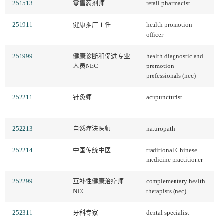
251513
零售药剂师
retail pharmacist
251911
健康推广主任
health promotion
officer
251999
健康诊断和促进专业
health diagnostic and
人员NEC
promotion
professionals (nec)
252211
针灸师
acupuncturist
252213
自然疗法医师
naturopath
252214
中国传统中医
traditional Chinese
medicine practitioner
252299
互补性健康治疗师
complementary health
NEC
therapists (nec)
252311
牙科专家
dental specialist