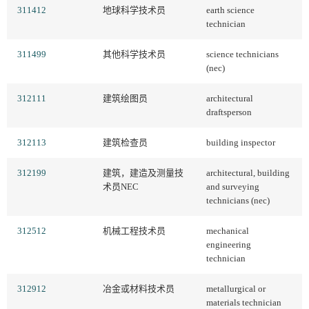
311412
地球科学技术员
earth science
technician
311499
其他科学技术员
science technicians
(nec)
312111
建筑绘图员
architectural
draftsperson
312113
建筑检查员
building inspector
312199
建筑，建造及测量技
architectural, building
术员NEC
and surveying
technicians (nec)
312512
机械工程技术员
mechanical
engineering
technician
312912
冶金或材料技术员
metallurgical or
materials technician