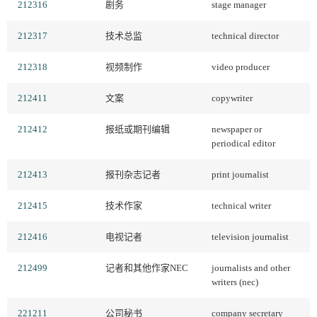
212316
剧务
stage manager
212317
技术总监
technical director
212318
视频制作
video producer
212411
文案
copywriter
212412
报纸或期刊编辑
newspaper or
periodical editor
212413
报刊杂志记者
print journalist
212415
技术作家
technical writer
212416
电视记者
television journalist
212499
记者和其他作家NEC
journalists and other
writers (nec)
221211
公司秘书
company secretary