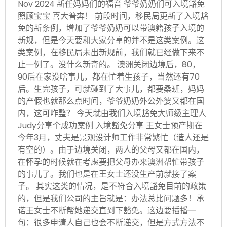
Nov 2024 新任妈妈们的福音 爷爷奶奶们可入境豁免
照顾宝宝 喜大普奔！ 前段时间，移民局更新了入境豁
免的新条例，增加了爷爷奶奶可以带澳籍孩子入境的
新规，但是今天要和大家分享的并不是这类案例。这
类案例，在移民局未出新规前，我们就已经做下来不
止一例了。没什么新奇的。 澳洲关闭边境后，80，
90后在家没啥事儿，都在忙着生孩子，当然还有70
后。生完孩子，可就碰到了大事儿，都要桑班，妈妈
的产假也就那么点时间，爷爷奶奶外公外婆又都在国
内，这可咋整？ 今天就由我们入境豁免大师级主理人
Judy分享个成功案例 入境豁免分享 王女士预产期在
今年3月，丈夫是景观设计师工作非常繁忙（造人还是
有空的）。由于边境关闭，两人的父母又都在国内，
在怀孕的时候就在考虑要把父母办来澳洲帮忙带孩子
的事儿了。我们也是在王女士还没生产前就接了案
子。 其实这类的情况，是不符合入境豁免目前的政策
的，但是我们公司的主旨就是：办法总比问题多！承
诺王女士不断帮她递交直到下豁免。这边要插播一
句：很多申请人自己也会不断递交，但是方式方法不