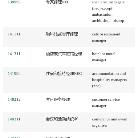
139999
专家经理NEC
specialist managers
(nec) except:
ambassador;
archbishop; bishop
141111
咖啡馆或餐厅经理
cafe or restaurant
manager
141311
酒店或汽车旅馆经理
hotel or motel
manager
141999
住宿和接待经理NEC
accommodation and
hospitality managers
(nec)
149212
客户服务经理
customer service
manager
149311
会议和活动组织者
conference and event
organiser