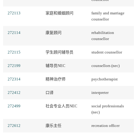
272113
家庭和婚姻顾问
family and marriage
counsellor
272114
康复顾问
rehabilitation
counsellor
272115
学生顾问辅导员
student counsellor
272199
辅导员NEC
counsellors (nec)
272314
精神治疗师
psychotherapist
272412
口译
interpreter
272499
社会专业人员NEC
social professionals
(nec)
272612
康乐主任
recreation officer