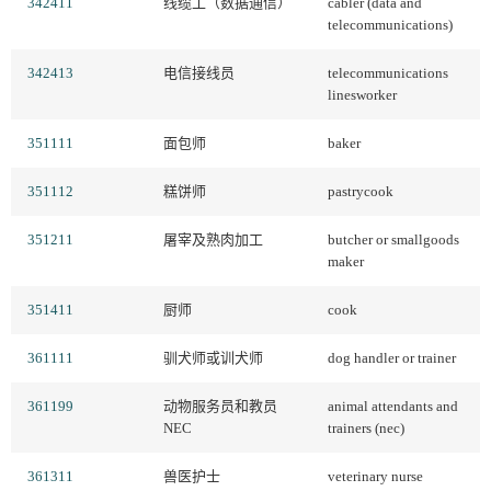
342411
线缆工（数据通信）
cabler (data and
telecommunications)
342413
电信接线员
telecommunications
linesworker
351111
面包师
baker
351112
糕饼师
pastrycook
351211
屠宰及熟肉加工
butcher or smallgoods
maker
351411
厨师
cook
361111
驯犬师或训犬师
dog handler or trainer
361199
动物服务员和教员
animal attendants and
NEC
trainers (nec)
361311
兽医护士
veterinary nurse