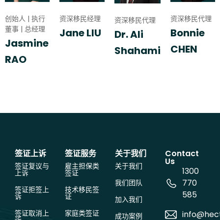
创始人 | 执行
资深移民经理
资深移民代理
资深移民代理
董事 | 总经理
Jane LIU
Bonnie
Dr. Ali
Jasmine
CHEN
Shahami
RAO
签证上诉
签证服务
关于我们
Contact
Us
签证复议与
雇主担保类
关于我们
1300
上诉
签证
770
我们团队
签证拒签上
技术移民签
585
诉
证
加入我们
签证取消上
家庭类签证
info@hec
成功案例