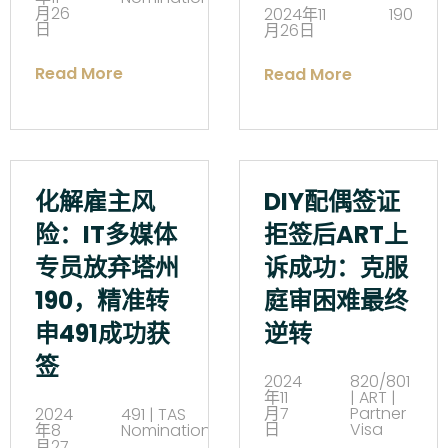
月26
2024年11
190
日
月26日
Read More
Read More
化解雇主风
DIY配偶签证
险：IT多媒体
拒签后ART上
专员放弃塔州
诉成功：克服
190，精准转
庭审困难最终
申491成功获
逆转
签
2024
820/801
年11
| ART |
月7
Partner
2024
491 | TAS
日
Visa
年8
Nomination
月27