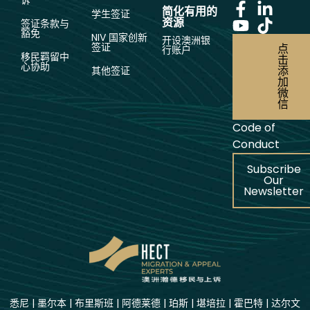
诉
简化有用的
学生签证
资源
签证条款与
豁免
NIV 国家创新
开设澳洲银
签证
点
行账户
移民羁留中
击
心协助
添
其他签证
加
微
信
Code of
Conduct
Subscribe
Our
Newsletter
悉尼
|
墨尔本
|
布里斯班
|
阿德莱德
|
珀斯
|
堪培拉
|
霍巴特
|
达尔文