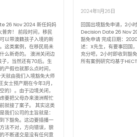
2024年11月26日
 26 Nov 2024 新任妈妈
回国出境豁免申请，2小时获批 Vi
大普奔！ 前段时间，移民
Decision Date 26
可以带澳籍孩子入境的新
豁免申请 完成日期：202
。这类案例，在移民局未
述：X先生，有要事回国
什么新奇的。 澳洲关闭边
充分吧，2小时即收到豁免
孩子，当然还有70后。生
所有案例研究均基于HECT
的产假也就那么点时间，
今天就由我们入境豁免大师
 王女士预产期在今年3月，
空的）。由于边境关闭，
虑要把父母办来澳洲帮忙
前就接了案子。 其实这类
是我们公司的主旨就是：
到下豁免。这边要插播一
方法不对，方向错误，貌
的不断递交是没有任何意