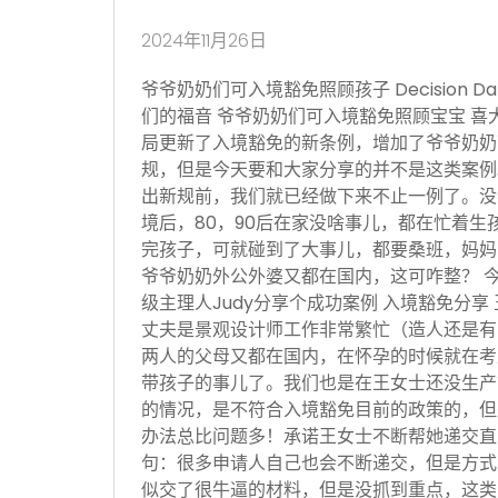
2024年11月26日
爷爷奶奶们可入境豁免照顾孩子 Decision Date
们的福音 爷爷奶奶们可入境豁免照顾宝宝 喜
局更新了入境豁免的新条例，增加了爷爷奶奶
规，但是今天要和大家分享的并不是这类案例
出新规前，我们就已经做下来不止一例了。没
境后，80，90后在家没啥事儿，都在忙着生
完孩子，可就碰到了大事儿，都要桑班，妈妈
爷爷奶奶外公外婆又都在国内，这可咋整？ 
级主理人Judy分享个成功案例 入境豁免分享
丈夫是景观设计师工作非常繁忙（造人还是有
两人的父母又都在国内，在怀孕的时候就在考
带孩子的事儿了。我们也是在王女士还没生产
的情况，是不符合入境豁免目前的政策的，但
办法总比问题多！承诺王女士不断帮她递交直
句：很多申请人自己也会不断递交，但是方式
似交了很牛逼的材料，但是没抓到重点，这类