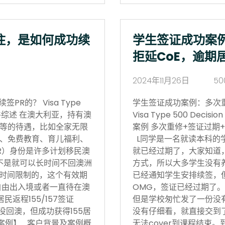
住，是如何成功续
学生签证成功案
拒延CoE，逾期
2024年11月26日
50
R的？ Visa Type
学生签证成功案例：多次
17日 案件综述 在澳大利亚，持有澳
Visa Type 500 Deci
等的待遇，比如全家无限
案例 多次重修+签证过期+
、免费教育、育儿福利、
L同学是一名就读本科的
R）身份是许多计划移民澳
就已经过期了，大家知道
不是就可以长时间不回澳洲
方式，所以大多学生没有
境时间限制的，这个有效期
已经通知学生安排续签，
自由出入境或者一直待在澳
OMG，签证已经过期了。
返程155/157签证
但是学校匆忙发了一份没有
没回澳，但成功获得155居
没有仔细看，就直接交到
功案例】 客户背景及案例概
无法cover到课程结束