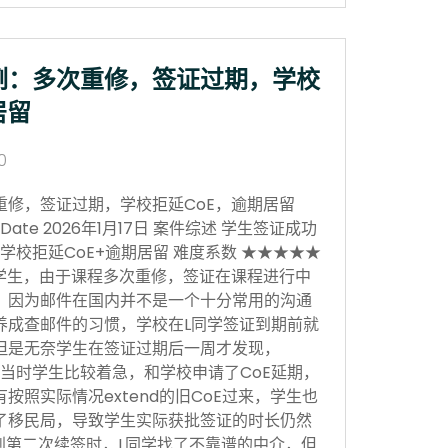
例：多次重修，签证过期，学校
居留
0
重修，签证过期，学校拒延CoE，逾期居留
sion Date 2026年1月17日 案件综述 学生签证成功
学校拒延CoE+逾期居留 难度系数 ★★★★★
学生，由于课程多次重修，签证在课程进行中
，因为邮件在国内并不是一个十分常用的沟通
养成查邮件的习惯，学校在L同学签证到期前就
但是无奈学生在签证过期后一周才发现，
当时学生比较着急，和学校申请了CoE延期，
按照实际情况extend的旧CoE过来，学生也
了移民局，导致学生实际获批签证的时长仍然
。到第二次续签时，L同学找了不靠谱的中介，但