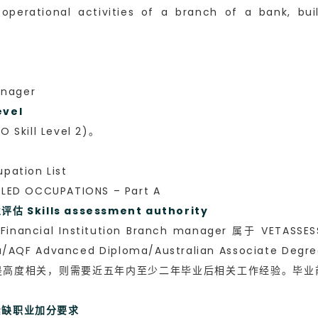
perational activities of a branch of a bank, buil
nager
vel
ill Level 2)。
ation List
ED OCCUPATIONS – Part A
kills assessment authority
cial Institution Branch manager 属于 VET
ploma/AQF Advanced Diploma/Australian Associ
是高度相关，则需要近五年内至少二年毕业后相关工作经验。毕业
民紧缺职业加分要求