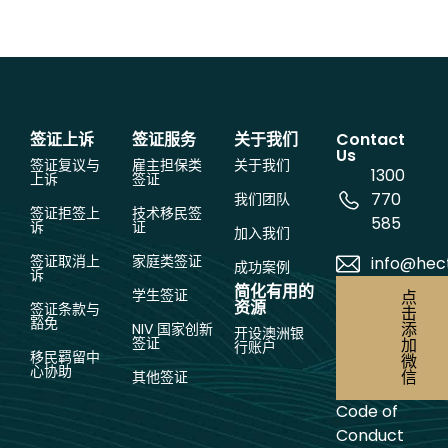
签证上诉
签证服务
关于我们
Contact
Us
签证复议与
雇主担保类
关于我们
1300
上诉
签证
770
我们团队
签证拒签上
技术移民签
585
诉
证
加入我们
签证取消上
家庭类签证
info@hec
成功案例
诉
简化有用的
学生签证
点
资源
签证条款与
击
豁免
添
NIV 国家创新
开设澳洲银
签证
加
行账户
移民羁留中
微
心协助
信
其他签证
Code of
Conduct