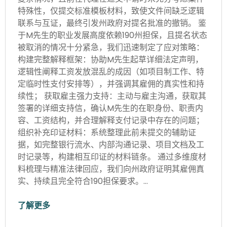
特殊性，仅提交标准模板材料，致使文件间缺乏逻辑
联系与互证，最终引发州政府对提名批准的撤销。 鉴
于M先生的职业发展高度依赖190州担保，且提名状态
被取消的情况十分紧急，我们迅速制定了应对策略：
构建完整解释框架：协助M先生起草详细法定声明，
逻辑性阐释工资发放混乱的成因（如项目制工作、特
定临时性支付安排等），并强调其雇佣的真实性和持
续性； 获取雇主强力支持：主动与雇主沟通，获取其
签署的详细支持信，确认M先生的在职身份、职责内
容、工资结构，并合理解释支付记录中存在的问题；
组织补充印证材料：系统整理此前未提交的辅助证
据，如完整银行流水、内部沟通记录、项目文档及工
时记录等，构建相互印证的材料链条。 通过多维度材
料梳理与精准法律回应，我们向州政府证明其雇佣真
实、持续且完全符合190担保要求。…
了解更多