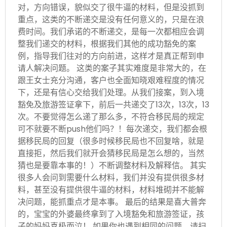
对，方向错误，貌似交了很牛逼的材料，但是没抓到
重点，这类的不断递交是没有任何意义的，只是在浪
费时间。我们承诺的不断递交，是每一次都相应会调
整我们递交的材料，根据我们其他的成功豁免的案
例，指导我们往对的方向前进，这样才是真正帮到申
请人解决问题。 这类的案子其实难度是非常大的，在
跟王女士充分沟通，客户也全面知晓艰难程度的情况
下，还是有信心交给我们处理。从我们接案，到入境
豁免及旅游签证拿下，前后一共递交了13次，13次，13
次。不要觉得怎么递了那么多，不符合移民局的规定
可不就要不断push他们吗？！每次递交，我们都会根
据移民局的回复（很多时候移民局也不回复啥，就是
直接拒，然后我们就开会猜移民局是怎么想的，当然
猜也是要靠本事的！）不断调整材料及解释信。 其实
很多人会问到需要什么材料，我们并没有提供很多材
料，甚至没有提供很牛逼的材料，材料堆砌并不能解
决问题，能抓重点才是本事。 最后的结果是喜大普奔
的，宝宝的外婆最终拿到了入境豁免和旅游签证，孩
子的妈妈喜极而泣！ 如果你也遇到相同的问题，请扫