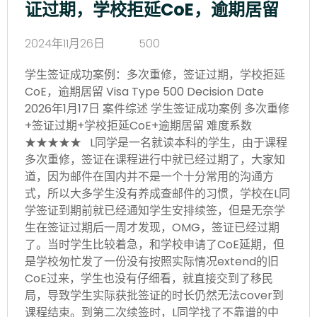
证过期，学校拒延CoE，逾期居留
2024年11月26日
500
学生签证成功案例：多次重修，签证过期，学校拒延
CoE，逾期居留 Visa Type 500 Decision Date
2026年1月17日 案件综述 学生签证成功案例 多次重修
+签证过期+学校拒延CoE+逾期居留 难度系数
★★★★★ L同学是一名就读本科的学生，由于课程
多次重修，签证在课程进行中就已经过期了，大家知
道，因为邮件在国内并不是一个十分常用的沟通方
式，所以大多学生没有养成查邮件的习惯，学校在L同
学签证到期前就已经通知学生安排续签，但是无奈学
生在签证过期后一周才发现，OMG，签证已经过期
了。当时学生比较着急，和学校申请了CoE延期，但
是学校匆忙发了一份没有按照实际情况extend的旧
CoE过来，学生也没有仔细看，就直接交到了移民
局，导致学生实际获批签证的时长仍然无法cover到
课程结束。到第二次续签时，L同学找了不靠谱的中