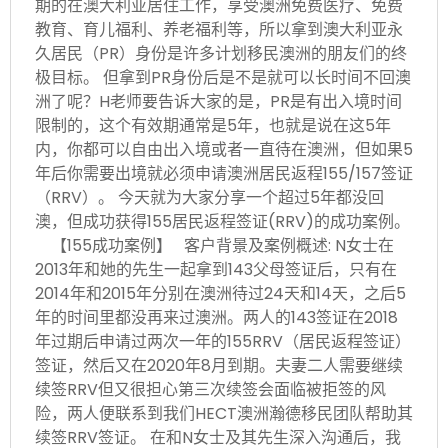
期的在澳大利亚居住工作，享受澳洲免费医疗、免费
教育、育儿福利、养老福利等，所以拿到澳大利亚永
久居民（PR）身份是许多计划移民澳洲的朋友们的终
极目标。 但拿到PR身份后是不是就可以长时间不回澳
洲了呢？H老师要告诉大家的是，PR是有出入境时间
限制的，这个有效期通常是5年，也就是说在这5年
内，你都可以自由出入境或者一直待在澳洲，但如果5
年后你需要出境就必须申请澳洲居民返程155/157签证
（RRV）。 今天就为大家分享一个超过5年都没回
澳，但成功获得155居民返程签证(RRV)的成功案例。
【155成功案例】 客户背景及案例概述: N女士在
2013年和她的先生一起拿到143父母签证后，只有在
2014年和2015年分别在澳洲待过24天和14天，之后5
年的时间里都没再来过澳洲。两人的143签证在2018
年过期后申请过两次一年的155RRV（居民返程签证）
签证，然后又在2020年8月到期。夫妻二人需要继续
续签RRV但又很担心第三次续签会面临被拒签的风
险，两人便联系到我们HECT澳洲瀚德移民团队帮助其
续签RRV签证。 在和N女士及其先生深入沟通后，我