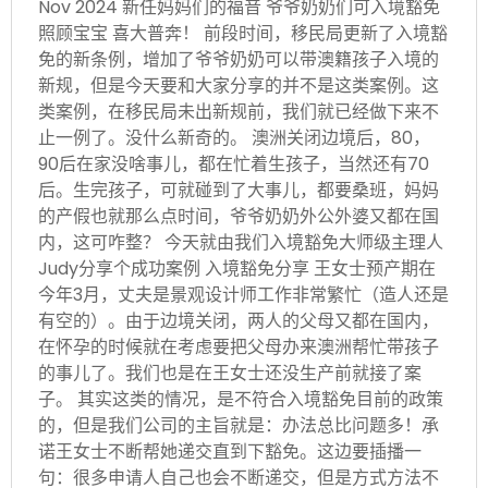
Nov 2024 新任妈妈们的福音 爷爷奶奶们可入境豁免
照顾宝宝 喜大普奔！ 前段时间，移民局更新了入境豁
免的新条例，增加了爷爷奶奶可以带澳籍孩子入境的
新规，但是今天要和大家分享的并不是这类案例。这
类案例，在移民局未出新规前，我们就已经做下来不
止一例了。没什么新奇的。 澳洲关闭边境后，80，
90后在家没啥事儿，都在忙着生孩子，当然还有70
后。生完孩子，可就碰到了大事儿，都要桑班，妈妈
的产假也就那么点时间，爷爷奶奶外公外婆又都在国
内，这可咋整？ 今天就由我们入境豁免大师级主理人
Judy分享个成功案例 入境豁免分享 王女士预产期在
今年3月，丈夫是景观设计师工作非常繁忙（造人还是
有空的）。由于边境关闭，两人的父母又都在国内，
在怀孕的时候就在考虑要把父母办来澳洲帮忙带孩子
的事儿了。我们也是在王女士还没生产前就接了案
子。 其实这类的情况，是不符合入境豁免目前的政策
的，但是我们公司的主旨就是：办法总比问题多！承
诺王女士不断帮她递交直到下豁免。这边要插播一
句：很多申请人自己也会不断递交，但是方式方法不