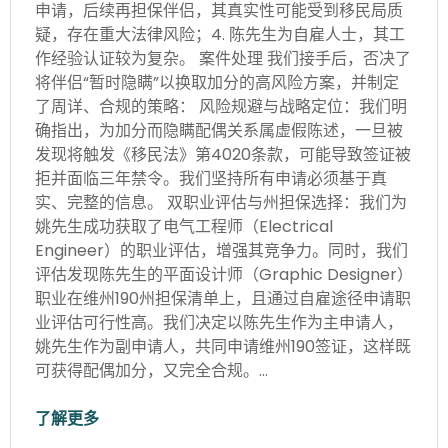
申请，后续再担保伴侣，其真实性可能受到移民局质
疑，存在重大法律风险；4. 陈先生为自雇人士，其工
作经验认证较为复杂。 案件处理 我们接手后，否决了
将伴侣“暂时隐瞒”以换取加分的高风险方案，并制定
了周详、合规的策略： 风险规避与战略定位：我们明
确指出，为加分而隐瞒配偶关系属虚假陈述，一旦被
发现将触发《移民法》第4020条款，可能导致签证被
拒并面临三年禁令。我们坚持所有申请必须基于真
实、完整的信息。 双职业评估与州担保选择：我们为
姚先生成功获取了电气工程师（Electrical
Engineer）的职业评估，增强其竞争力。同时，我们
评估发现陈先生的平面设计师（Graphic Designer）
职业在维州190州担保清单上，且通过自雇途径申请职
业评估可行性高。我们决定以陈先生作为主申请人，
姚先生作为副申请人，共同申请维州190签证，这样既
可获得配偶加分，又完全合规。…
了解更多