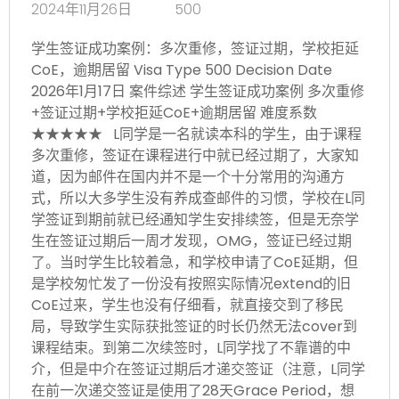
2024年11月26日
500
学生签证成功案例：多次重修，签证过期，学校拒延
CoE，逾期居留 Visa Type 500 Decision Date
2026年1月17日 案件综述 学生签证成功案例 多次重修
+签证过期+学校拒延CoE+逾期居留 难度系数
★★★★★ L同学是一名就读本科的学生，由于课程
多次重修，签证在课程进行中就已经过期了，大家知
道，因为邮件在国内并不是一个十分常用的沟通方
式，所以大多学生没有养成查邮件的习惯，学校在L同
学签证到期前就已经通知学生安排续签，但是无奈学
生在签证过期后一周才发现，OMG，签证已经过期
了。当时学生比较着急，和学校申请了CoE延期，但
是学校匆忙发了一份没有按照实际情况extend的旧
CoE过来，学生也没有仔细看，就直接交到了移民
局，导致学生实际获批签证的时长仍然无法cover到
课程结束。到第二次续签时，L同学找了不靠谱的中
介，但是中介在签证过期后才递交签证（注意，L同学
在前一次递交签证是使用了28天Grace Period，想