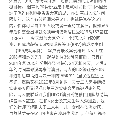
久居民（PR）身份是许多计划移民澳洲的朋友们的终
极目标。 但拿到PR身份后是不是就可以长时间不回澳
洲了呢？H老师要告诉大家的是，PR是有出入境时间
限制的，这个有效期通常是5年，也就是说在这5年
内，你都可以自由出入境或者一直待在澳洲，但如果5
年后你需要出境就必须申请澳洲居民返程155/157签证
（RRV）。 今天就为大家分享一个超过5年都没回
澳，但成功获得155居民返程签证(RRV)的成功案例。
【155成功案例】 客户背景及案例概述: N女士在
2013年和她的先生一起拿到143父母签证后，只有在
2014年和2015年分别在澳洲待过24天和14天，之后5
年的时间里都没再来过澳洲。两人的143签证在2018
年过期后申请过两次一年的155RRV（居民返程签证）
签证，然后又在2020年8月到期。夫妻二人需要继续
续签RRV但又很担心第三次续签会面临被拒签的风
险，两人便联系到我们HECT澳洲瀚德移民团队帮助其
续签RRV签证。 在和N女士及其先生深入沟通后，我
们的律师了解到夫妻二人有一儿一女都在澳洲定居，
虽然其丈夫在5年内也未在澳洲住满2年，但每年都会