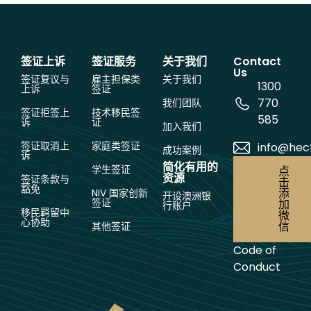
签证上诉
签证服务
关于我们
Contact
Us
签证复议与
雇主担保类
关于我们
1300
上诉
签证
770
我们团队
签证拒签上
技术移民签
585
诉
证
加入我们
签证取消上
家庭类签证
info@hec
成功案例
诉
简化有用的
学生签证
点
资源
签证条款与
击
豁免
添
NIV 国家创新
开设澳洲银
签证
加
行账户
移民羁留中
微
心协助
信
其他签证
Code of
Conduct