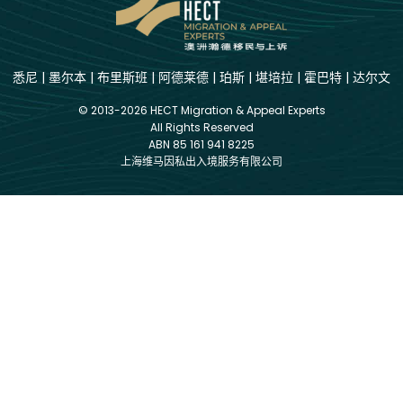
悉尼
|
墨尔本
|
布里斯班
|
阿德莱德
|
珀斯
|
堪培拉
|
霍巴特
|
达尔文
© 2013-2026 HECT Migration & Appeal Experts
All Rights Reserved
ABN 85 161 941 8225
上海维马因私出入境服务有限公司