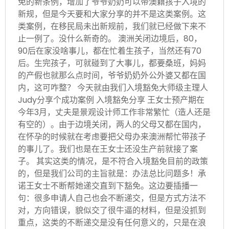
免的新条例，增加了爷爷奶奶可以带澳籍孩子入境的
新规，但是今天要和大家分享的并不是这类案例。这
类案例，在移民局未出新规前，我们就已经做下来不
止一例了。没什么新奇的。 澳洲关闭边境后，80，
90后在家没啥事儿，都在忙着生孩子，当然还有70
后。生完孩子，可就碰到了大事儿，都要桑班，妈妈
的产假也就那么点时间，爷爷奶奶外公外婆又都在国
内，这可咋整？ 今天就由我们入境豁免大师级主理人
Judy分享个成功案例 入境豁免分享 王女士预产期在
今年3月，丈夫是景观设计师工作非常繁忙（造人还是
有空的）。由于边境关闭，两人的父母又都在国内，
在怀孕的时候就在考虑要把父母办来澳洲帮忙带孩子
的事儿了。我们也是在王女士还没生产前就接了案
子。 其实这类的情况，是不符合入境豁免目前的政策
的，但是我们公司的主旨就是：办法总比问题多！承
诺王女士不断帮她递交直到下豁免。这边要插播一
句：很多申请人自己也会不断递交，但是方式方法不
对，方向错误，貌似交了很牛逼的材料，但是没抓到
重点，这类的不断递交是没有任何意义的，只是在浪