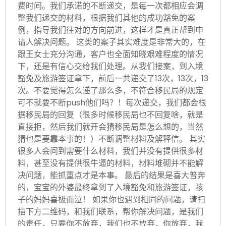
费时间。我们承诺的不断递交，是每一次都相应会调
整我们递交的材料，根据我们其他的成功豁免的案
例，指导我们往对的方向前进，这样才是真正帮到申
请人解决问题。 这类的案子其实难度是非常大的，在
跟王女士充分沟通，客户也全面知晓艰难程度的情况
下，还是有信心交给我们处理。从我们接案，到入境
豁免及旅游签证拿下，前后一共递交了13次，13次，13
次。不要觉得怎么递了那么多，不符合移民局的规定
可不就要不断push他们吗？！每次递交，我们都会根
据移民局的回复（很多时候移民局也不回复啥，就是
直接拒，然后我们就开会猜移民局是怎么想的，当然
猜也是要靠本事的！）不断调整材料及解释信。 其实
很多人会问到需要什么材料，我们并没有提供很多材
料，甚至没有提供很牛逼的材料，材料堆砌并不能解
决问题，能抓重点才是本事。 最后的结果是喜大普奔
的，宝宝的外婆最终拿到了入境豁免和旅游签证，孩
子的妈妈喜极而泣！ 如果你也遇到相同的问题，请扫
描下方二维码，和我们联系，帮你解决问题，是我们
的责任，只要你不放弃，我们也不放弃，你放弃，我