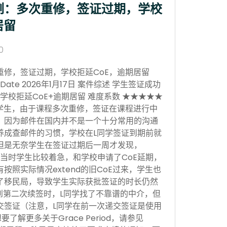
例：多次重修，签证过期，学校
居留
0
重修，签证过期，学校拒延CoE，逾期居留
sion Date 2026年1月17日 案件综述 学生签证成功
学校拒延CoE+逾期居留 难度系数 ★★★★★
学生，由于课程多次重修，签证在课程进行中
，因为邮件在国内并不是一个十分常用的沟通
养成查邮件的习惯，学校在L同学签证到期前就
但是无奈学生在签证过期后一周才发现，
当时学生比较着急，和学校申请了CoE延期，
按照实际情况extend的旧CoE过来，学生也
了移民局，导致学生实际获批签证的时长仍然
。到第二次续签时，L同学找了不靠谱的中介，但
交签证（注意，L同学在前一次递交签证是使用
，想要了解更多关于Grace Period，请参见