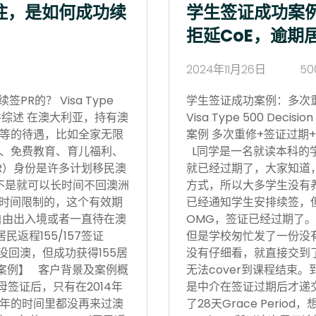
住，是如何成功续
学生签证成功案
拒延CoE，逾期
2024年11月26日
50
R的？ Visa Type
学生签证成功案例：多次
17日 案件综述 在澳大利亚，持有澳
Visa Type 500 Deci
等的待遇，比如全家无限
案例 多次重修+签证过期+
、免费教育、育儿福利、
L同学是一名就读本科的
R）身份是许多计划移民澳
就已经过期了，大家知道
不是就可以长时间不回澳洲
方式，所以大多学生没有
境时间限制的，这个有效期
已经通知学生安排续签，
自由出入境或者一直待在澳
OMG，签证已经过期了。
返程155/157签证
但是学校匆忙发了一份没有
没回澳，但成功获得155居
没有仔细看，就直接交到
功案例】 客户背景及案例概
无法cover到课程结束
父母签证后，只有在2014年
是中介在签证过期后才递
后5年的时间里都没再来过澳
了28天Grace Period