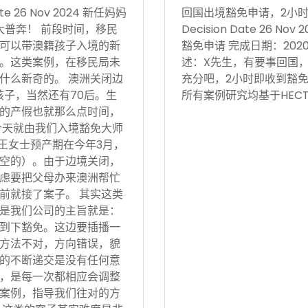
 26 Nov 2024 新任妈妈
回国出境豁免申请，2小时获批 Vi
大普奔！ 前段时间，移民
Decision Date 26
可以带澳籍孩子入境的新
豁免申请 完成日期：202
。这类案例，在移民局未
述：X先生，有要事回国
什么新奇的。 澳洲关闭边
充分吧，2小时即收到豁免
孩子，当然还有70后。生
所有案例研究均基于HECT
的产假也就那么点时间，
今天就由我们入境豁免大师
 王女士预产期在今年3月，
空的）。由于边境关闭，
虑要把父母办来澳洲帮忙
前就接了案子。 其实这类
是我们公司的主旨就是：
到下豁免。这边要插播一
方法不对，方向错误，貌
的不断递交是没有任何意
，是每一次都相应会调整
案例，指导我们往对的方