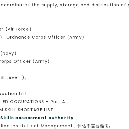
d coordinates the supply, storage and distribution o
 (Air Force)
rdnance Corps Officer (Army)
(Navy)
rps Officer (Army)
 Level 1)。
ation List
ED OCCUPATIONS – Part A
KILL SHORTAGE LIST
ls assessment authority
ian Institute of Management：评估不需要雅思。