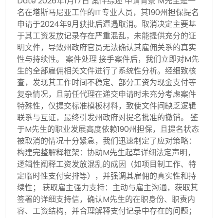
Date 2026年1月17日 案件综述 申请背景 M先生是一
名在塔斯马尼亚工作的IT专业人员，其190州担保提名
申请于2024年9月获批后遭遇取消。取消决定主要基
于其工资发放记录存在严重混乱，未能提供充分的证
明文件，导致州政府官员无法确认其雇佣关系的真实
性与持续性。 案件处理 接手案件后，我们立即对M先
生的全部雇佣相关文件进行了系统性分析。经细致核
查，发现其工作时间不稳定、部分工资为现金支付等
复杂情况，且前任代理在递交申请时未充分考虑案件
特殊性，仅提交标准模板材料，致使文件间缺乏逻辑
联系与互证，最终引发州政府对提名批准的撤销。 鉴
于M先生的职业发展高度依赖190州担保，且提名状态
被取消的情况十分紧急，我们迅速制定了应对策略：
构建完整解释框架：协助M先生起草详细法定声明，
逻辑性阐释工资发放混乱的成因（如项目制工作、特
定临时性支付安排等），并强调其雇佣的真实性和持
续性； 获取雇主强力支持：主动与雇主沟通，获取其
签署的详细支持信，确认M先生的在职身份、职责内
容、工资结构，并合理解释支付记录中存在的问题；