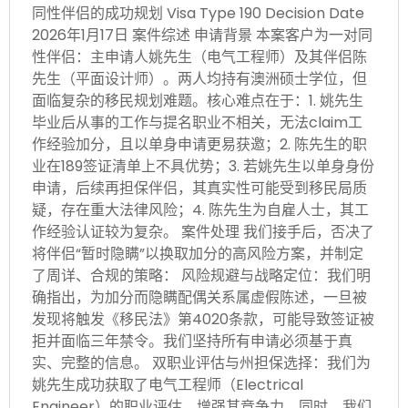
同性伴侣的成功规划 Visa Type 190 Decision Date
2026年1月17日 案件综述 申请背景 本案客户为一对同
性伴侣：主申请人姚先生（电气工程师）及其伴侣陈
先生（平面设计师）。两人均持有澳洲硕士学位，但
面临复杂的移民规划难题。核心难点在于：1. 姚先生
毕业后从事的工作与提名职业不相关，无法claim工
作经验加分，且以单身申请更易获邀；2. 陈先生的职
业在189签证清单上不具优势；3. 若姚先生以单身身份
申请，后续再担保伴侣，其真实性可能受到移民局质
疑，存在重大法律风险；4. 陈先生为自雇人士，其工
作经验认证较为复杂。 案件处理 我们接手后，否决了
将伴侣“暂时隐瞒”以换取加分的高风险方案，并制定
了周详、合规的策略： 风险规避与战略定位：我们明
确指出，为加分而隐瞒配偶关系属虚假陈述，一旦被
发现将触发《移民法》第4020条款，可能导致签证被
拒并面临三年禁令。我们坚持所有申请必须基于真
实、完整的信息。 双职业评估与州担保选择：我们为
姚先生成功获取了电气工程师（Electrical
Engineer）的职业评估，增强其竞争力。同时，我们