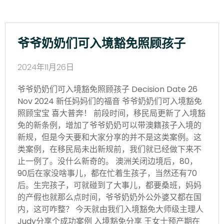
爷爷奶奶们可入境豁免照顾孩子
2024年11月26日
爷爷奶奶们可入境豁免照顾孩子 Decision Date 26
Nov 2024 新任妈妈们的福音 爷爷奶奶们可入境豁免
照顾宝宝 喜大普奔！ 前段时间，移民局更新了入境豁
免的新条例，增加了爷爷奶奶可以带澳籍孩子入境的
新规，但是今天要和大家分享的并不是这类案例。这
类案例，在移民局未出新规前，我们就已经做下来不
止一例了。没什么新奇的。 澳洲关闭边境后，80，
90后在家没啥事儿，都在忙着生孩子，当然还有70
后。生完孩子，可就碰到了大事儿，都要桑班，妈妈
的产假也就那么点时间，爷爷奶奶外公外婆又都在国
内，这可咋整？ 今天就由我们入境豁免大师级主理人
Judy分享个成功案例 入境豁免分享 王女士预产期在