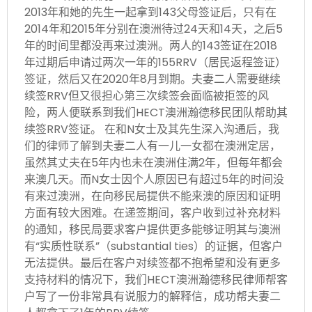
2013年和她的先生一起拿到143父母签证后，只有在
2014年和2015年分别在澳洲待过24天和14天，之后5
年的时间里都没再来过澳洲。两人的143签证在2018
年过期后申请过两次一年的155RRV（居民返程签证）
签证，然后又在2020年8月到期。夫妻二人需要继续
续签RRV但又很担心第三次续签会面临被拒签的风
险，两人便联系到我们HECT澳洲瀚德移民团队帮助其
续签RRV签证。 在和N女士及其先生深入沟通后，我
们的律师了解到夫妻二人有一儿一女都在澳洲定居，
虽然其丈夫在5年内也未在澳洲住满2年，但每年都会
来澳几天。而N女士因个人原因已有超过5年的时间没
有来过澳洲，在向移民局提供不能来澳的原因和证明
方面有较大困难。在递签期间，客户收到过补充材料
的通知，移民局要求客户提供更多能够证明其与澳洲
有“实质性联系”（substantial ties）的证据，但客户
无法提供。最后在客户对续签都不抱希望和没有更多
支持材料的情况下，我们HECT澳洲瀚德移民律师帮客
户写了一份非常具有说服力的解释信，成功帮夫妻二