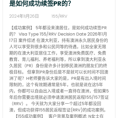
是如何成功续签PR的？
2024年11月26日
155/RRV
【成功案例】 5年都没来澳居住，是如何成功续签PR
的？ Visa Type 155/RRV Decision Date 2026年1月
17日 案件综述 在澳大利亚，持有澳洲永久居民身份的
人可以享受到很多和公民同等的待遇，比如全家无限
期的在澳大利亚居住工作，享受澳洲免费医疗、免费
教育、育儿福利、养老福利等，所以拿到澳大利亚永
久居民（PR）身份是许多计划移民澳洲的朋友们的终
极目标。 但拿到PR身份后是不是就可以长时间不回澳
洲了呢？H老师要告诉大家的是，PR是有出入境时间
限制的，这个有效期通常是5年，也就是说在这5年
内，你都可以自由出入境或者一直待在澳洲，但如果5
年后你需要出境就必须申请澳洲居民返程155/157签证
（RRV）。 今天就为大家分享一个超过5年都没回
澳，但成功获得155居民返程签证(RRV)的成功案例。
【155成功案例】 客户背景及案例概述: N女士在