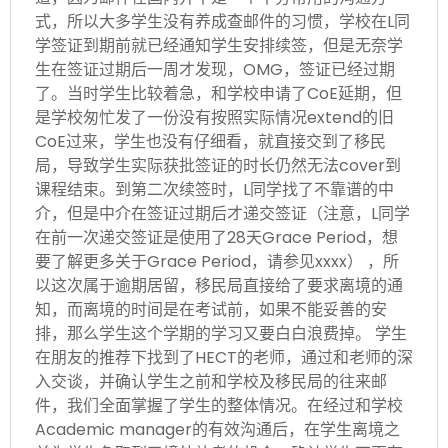
式，所以大多学生没有养成查邮件的习惯，学校在L同
学签证到期前就已经通知学生安排续签，但是无奈学
生在签证过期后一周才发现，OMG，签证已经过期
了。当时学生比较着急，和学校申请了CoE延期，但
是学校匆忙发了一份没有按照实际情况extend的旧
CoE过来，学生也没有仔细看，就直接交到了移民
局，导致学生实际获批签证的时长仍然无法cover到
课程结束。到第二次续签时，L同学找了不靠谱的中
介，但是中介在签证过期后才递交签证（注意，L同学
在前一次递交签证是使用了28天Grace Period，想
要了解更多关于Grace Period，请参见xxxx） ，所
以这次属于逾期居留，移民局直接给了要求离境的通
知，而离境的时间是在考试前，如果不能妥善的安
排，那么学生这个学期的学习又要白白浪费掉。 学生
在朋友的推荐下找到了HECT的老师，通过和老师的深
入交谈，并确认学生之前和学校及移民局的往来邮
件，我们全面掌握了学生的整体情况。在经过和学校
Academic manager的有效沟通后，在学生离境之