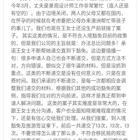
今年3月，丈夫是景观设计师工作非常繁忙（造人还是
有空的）。由于边境关闭，两人的父母又都在国内，
在怀孕的时候就在考虑要把父母办来澳洲帮忙带孩子
的事儿了。我们也是在王女士还没生产前就接了案
子。 其实这类的情况，是不符合入境豁免目前的政策
的，但是我们公司的主旨就是：办法总比问题多！承
诺王女士不断帮她递交直到下豁免。这边要插播一
句：很多申请人自己也会不断递交，但是方式方法不
对，方向错误，貌似交了很牛逼的材料，但是没抓到
重点，这类的不断递交是没有任何意义的，只是在浪
费时间。我们承诺的不断递交，是每一次都相应会调
整我们递交的材料，根据我们其他的成功豁免的案
例，指导我们往对的方向前进，这样才是真正帮到申
请人解决问题。 这类的案子其实难度是非常大的，在
跟王女士充分沟通，客户也全面知晓艰难程度的情况
下，还是有信心交给我们处理。从我们接案，到入境
豁免及旅游签证拿下，前后一共递交了13次，13次，13
次。不要觉得怎么递了那么多，不符合移民局的规定