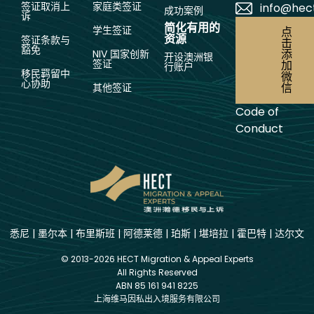
签证取消上
家庭类签证
info@hec
成功案例
诉
简化有用的
学生签证
点
资源
签证条款与
击
豁免
添
NIV 国家创新
开设澳洲银
签证
加
行账户
移民羁留中
微
心协助
信
其他签证
Code of
Conduct
悉尼
|
墨尔本
|
布里斯班
|
阿德莱德
|
珀斯
|
堪培拉
|
霍巴特
|
达尔文
© 2013-2026 HECT Migration & Appeal Experts
All Rights Reserved
ABN 85 161 941 8225
上海维马因私出入境服务有限公司