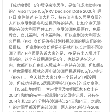
【成功案例】 5年都没来澳居住，是如何成功续签PR
的？ Visa Type 155/RRV Decision Date 2026年1月
17日 案件综述 在澳大利亚，持有澳洲永久居民身份的
人可以享受到很多和公民同等的待遇，比如全家无限
期的在澳大利亚居住工作，享受澳洲免费医疗、免费
教育、育儿福利、养老福利等，所以拿到澳大利亚永
久居民（PR）身份是许多计划移民澳洲的朋友们的终
极目标。 但拿到PR身份后是不是就可以长时间不回澳
洲了呢？H老师要告诉大家的是，PR是有出入境时间
限制的，这个有效期通常是5年，也就是说在这5年
内，你都可以自由出入境或者一直待在澳洲，但如果5
年后你需要出境就必须申请澳洲居民返程155/157签证
（RRV）。 今天就为大家分享一个超过5年都没回
澳，但成功获得155居民返程签证(RRV)的成功案例。
【155成功案例】 客户背景及案例概述: N女士在
2013年和她的先生一起拿到143父母签证后，只有在
2014年和2015年分别在澳洲待过24天和14天，之后5
年的时间里都没再来过澳洲。两人的143签证在2018