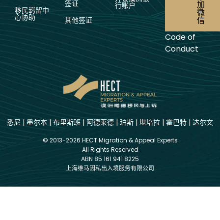
签证
加
行账户
移民羁留中
微
心协助
信
其他签证
Code of
Conduct
悉尼
|
墨尔本
|
布里斯班
|
阿德莱德
|
珀斯
|
堪培拉
|
霍巴特
|
达尔文
© 2013-2026 HECT Migration & Appeal Experts
All Rights Reserved
ABN 85 161 941 8225
上海维马因私出入境服务有限公司