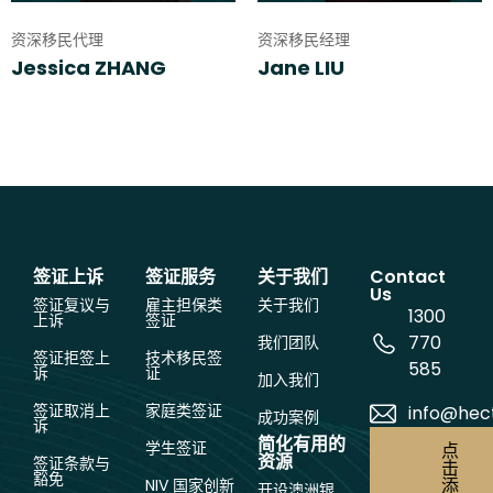
资深移民代理
资深移民经理
Jessica ZHANG
Jane LIU
签证上诉
签证服务
关于我们
Contact
Us
签证复议与
雇主担保类
关于我们
1300
上诉
签证
770
我们团队
签证拒签上
技术移民签
585
诉
证
加入我们
签证取消上
家庭类签证
info@hec
成功案例
诉
简化有用的
学生签证
点
资源
签证条款与
击
豁免
添
NIV 国家创新
开设澳洲银