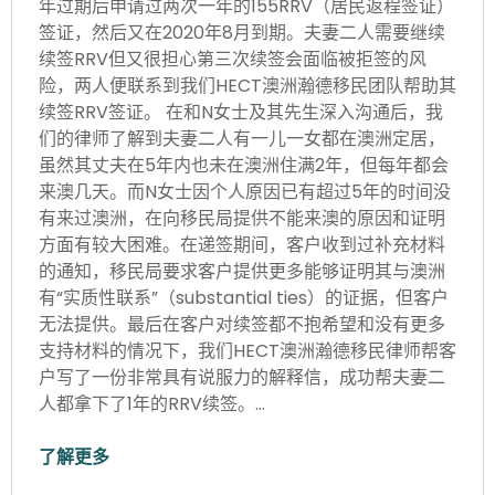
年过期后申请过两次一年的155RRV（居民返程签证）
签证，然后又在2020年8月到期。夫妻二人需要继续
续签RRV但又很担心第三次续签会面临被拒签的风
险，两人便联系到我们HECT澳洲瀚德移民团队帮助其
续签RRV签证。 在和N女士及其先生深入沟通后，我
们的律师了解到夫妻二人有一儿一女都在澳洲定居，
虽然其丈夫在5年内也未在澳洲住满2年，但每年都会
来澳几天。而N女士因个人原因已有超过5年的时间没
有来过澳洲，在向移民局提供不能来澳的原因和证明
方面有较大困难。在递签期间，客户收到过补充材料
的通知，移民局要求客户提供更多能够证明其与澳洲
有“实质性联系”（substantial ties）的证据，但客户
无法提供。最后在客户对续签都不抱希望和没有更多
支持材料的情况下，我们HECT澳洲瀚德移民律师帮客
户写了一份非常具有说服力的解释信，成功帮夫妻二
人都拿下了1年的RRV续签。…
了解更多