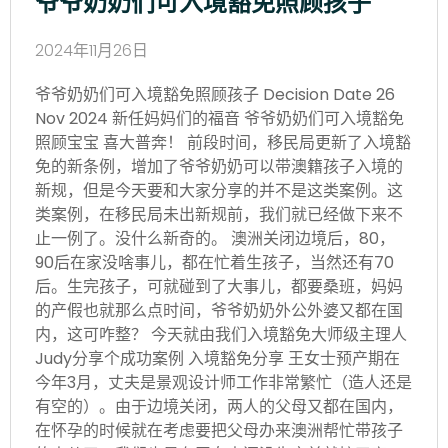
爷爷奶奶们可入境豁免照顾孩子
2024年11月26日
爷爷奶奶们可入境豁免照顾孩子 Decision Date 26
Nov 2024 新任妈妈们的福音 爷爷奶奶们可入境豁免
照顾宝宝 喜大普奔！ 前段时间，移民局更新了入境豁
免的新条例，增加了爷爷奶奶可以带澳籍孩子入境的
新规，但是今天要和大家分享的并不是这类案例。这
类案例，在移民局未出新规前，我们就已经做下来不
止一例了。没什么新奇的。 澳洲关闭边境后，80，
90后在家没啥事儿，都在忙着生孩子，当然还有70
后。生完孩子，可就碰到了大事儿，都要桑班，妈妈
的产假也就那么点时间，爷爷奶奶外公外婆又都在国
内，这可咋整？ 今天就由我们入境豁免大师级主理人
Judy分享个成功案例 入境豁免分享 王女士预产期在
今年3月，丈夫是景观设计师工作非常繁忙（造人还是
有空的）。由于边境关闭，两人的父母又都在国内，
在怀孕的时候就在考虑要把父母办来澳洲帮忙带孩子