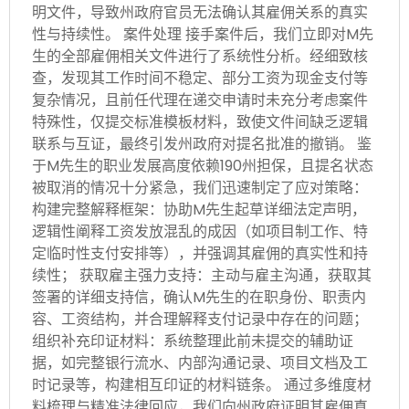
明文件，导致州政府官员无法确认其雇佣关系的真实
性与持续性。 案件处理 接手案件后，我们立即对M先
生的全部雇佣相关文件进行了系统性分析。经细致核
查，发现其工作时间不稳定、部分工资为现金支付等
复杂情况，且前任代理在递交申请时未充分考虑案件
特殊性，仅提交标准模板材料，致使文件间缺乏逻辑
联系与互证，最终引发州政府对提名批准的撤销。 鉴
于M先生的职业发展高度依赖190州担保，且提名状态
被取消的情况十分紧急，我们迅速制定了应对策略：
构建完整解释框架：协助M先生起草详细法定声明，
逻辑性阐释工资发放混乱的成因（如项目制工作、特
定临时性支付安排等），并强调其雇佣的真实性和持
续性； 获取雇主强力支持：主动与雇主沟通，获取其
签署的详细支持信，确认M先生的在职身份、职责内
容、工资结构，并合理解释支付记录中存在的问题；
组织补充印证材料：系统整理此前未提交的辅助证
据，如完整银行流水、内部沟通记录、项目文档及工
时记录等，构建相互印证的材料链条。 通过多维度材
料梳理与精准法律回应，我们向州政府证明其雇佣真