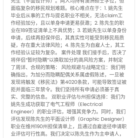
先生（平面设计师）。两人均持有澳洲硕士学位，但
面临复杂的移民规划难题。核心难点在于：1. 姚先生
毕业后从事的工作与提名职业不相关，无法claim工
作经验加分，且以单身申请更易获邀；2. 陈先生的职
业在189签证清单上不具优势；3. 若姚先生以单身身份
申请，后续再担保伴侣，其真实性可能受到移民局质
疑，存在重大法律风险；4. 陈先生为自雇人士，其工
作经验认证较为复杂。 案件处理 我们接手后，否决了
将伴侣“暂时隐瞒”以换取加分的高风险方案，并制定
了周详、合规的策略： 风险规避与战略定位：我们明
确指出，为加分而隐瞒配偶关系属虚假陈述，一旦被
发现将触发《移民法》第4020条款，可能导致签证被
拒并面临三年禁令。我们坚持所有申请必须基于真
实、完整的信息。 双职业评估与州担保选择：我们为
姚先生成功获取了电气工程师（Electrical
Engineer）的职业评估，增强其竞争力。同时，我们
评估发现陈先生的平面设计师（Graphic Designer）
职业在维州190州担保清单上，且通过自雇途径申请职
业评估可行性高。我们决定以陈先生作为主申请人，