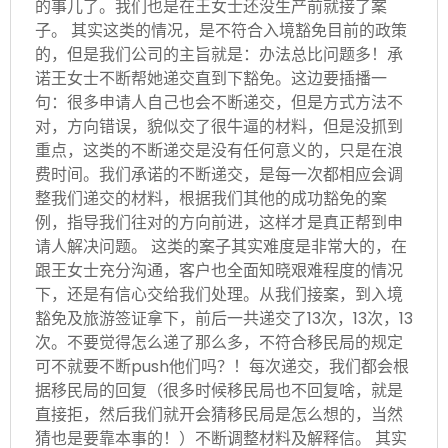
的事儿了。我们也是在王女士还没生产前就接了案
子。 其实这类的情况，是不符合入境豁免目前的政策
的，但是我们公司的主旨就是：办法总比问题多！承
诺王女士不断帮她递交直到下豁免。这边要插播一
句：很多申请人自己也会不断递交，但是方式方法不
对，方向错误，貌似交了很牛逼的材料，但是没抓到
重点，这类的不断递交是没有任何意义的，只是在浪
费时间。我们承诺的不断递交，是每一次都相应会调
整我们递交的材料，根据我们其他的成功豁免的案
例，指导我们往对的方向前进，这样才是真正帮到申
请人解决问题。 这类的案子其实难度是非常大的，在
跟王女士充分沟通，客户也全面知晓艰难程度的情况
下，还是有信心交给我们处理。从我们接案，到入境
豁免及旅游签证拿下，前后一共递交了13次，13次，13
次。不要觉得怎么递了那么多，不符合移民局的规定
可不就要不断push他们吗？！每次递交，我们都会根
据移民局的回复（很多时候移民局也不回复啥，就是
直接拒，然后我们就开会猜移民局是怎么想的，当然
猜也是要靠本事的！）不断调整材料及解释信。 其实