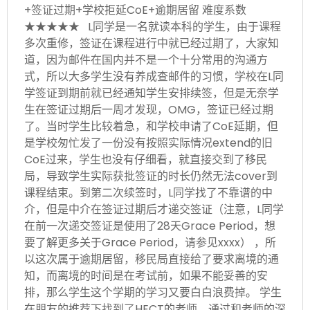
+签证过期+学校拒延CoE+逾期居留 难度系数
★★★★★ L同学是一名就读本科的学生，由于课程
多次重修，签证在课程进行中就已经过期了，大家知
道，因为邮件在国内并不是一个十分常用的沟通方
式，所以大多学生没有养成查邮件的习惯，学校在L同
学签证到期前就已经通知学生安排续签，但是无奈学
生在签证过期后一周才发现，OMG，签证已经过期
了。当时学生比较着急，和学校申请了CoE延期，但
是学校匆忙发了一份没有按照实际情况extend的旧
CoE过来，学生也没有仔细看，就直接交到了移民
局，导致学生实际获批签证的时长仍然无法cover到
课程结束。到第二次续签时，L同学找了不靠谱的中
介，但是中介在签证过期后才递交签证（注意，L同学
在前一次递交签证是使用了28天Grace Period，想
要了解更多关于Grace Period，请参见xxxx） ，所
以这次属于逾期居留，移民局直接给了要求离境的通
知，而离境的时间是在考试前，如果不能妥善的安
排，那么学生这个学期的学习又要白白浪费掉。 学生
在朋友的推荐下找到了HECT的老师，通过和老师的深