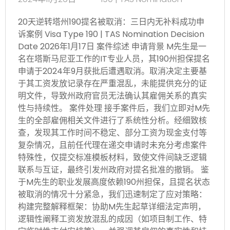
20天逆转塔州190提名被取消：三日内无补料成功申
诉案例 Visa Type 190 | TAS Nomination Decision
Date 2026年1月17日 案件综述 申请背景 M先生是一
名在塔斯马尼亚工作的IT专业人员，其190州担保提名
申请于2024年9月获批后遭遇取消。取消决定主要基
于其工资发放记录存在严重混乱，未能提供充分的证
明文件，导致州政府官员无法确认其雇佣关系的真实
性与持续性。 案件处理 接手案件后，我们立即对M先
生的全部雇佣相关文件进行了系统性分析。经细致核
查，发现其工作时间不稳定、部分工资为现金支付等
复杂情况，且前任代理在递交申请时未充分考虑案件
特殊性，仅提交标准模板材料，致使文件间缺乏逻辑
联系与互证，最终引发州政府对提名批准的撤销。 鉴
于M先生的职业发展高度依赖190州担保，且提名状态
被取消的情况十分紧急，我们迅速制定了应对策略：
构建完整解释框架：协助M先生起草详细法定声明，
逻辑性阐释工资发放混乱的成因（如项目制工作、特