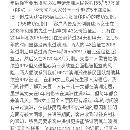
年后你需要出境就必须申请澳洲居民返程155/157签证
（RRV）。 今天就为大家分享一个超过5年都没回
澳，但成功获得155居民返程签证(RRV)的成功案例。
【155成功案例】 客户背景及案例概述: N女士在
2013年和她的先生一起拿到143父母签证后，只有在
2014年和2015年分别在澳洲待过24天和14天，之后5
年的时间里都没再来过澳洲。两人的143签证在2018
年过期后申请过两次一年的155RRV（居民返程签证）
签证，然后又在2020年8月到期。夫妻二人需要继续
续签RRV但又很担心第三次续签会面临被拒签的风
险，两人便联系到我们HECT澳洲瀚德移民团队帮助其
续签RRV签证。 在和N女士及其先生深入沟通后，我
们的律师了解到夫妻二人有一儿一女都在澳洲定居，
虽然其丈夫在5年内也未在澳洲住满2年，但每年都会
来澳几天。而N女士因个人原因已有超过5年的时间没
有来过澳洲，在向移民局提供不能来澳的原因和证明
方面有较大困难。在递签期间，客户收到过补充材料
的通知，移民局要求客户提供更多能够证明其与澳洲
有“实质性联系”（substantial ties）的证据，但客户