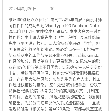
2024年11月26日
190
维州190签证双双获批：电气工程师与自雇平面设计师
同性伴侣的成功规划 Visa Type 190 Decision Date
2026年1月17日 案件综述 申请背景 本案客户为一对同
性伴侣：主申请人姚先生（电气工程师）及其伴侣陈
先生（平面设计师）。两人均持有澳洲硕士学位，但
面临复杂的移民规划难题。核心难点在于：1. 姚先生
毕业后从事的工作与提名职业不相关，无法claim工
作经验加分，且以单身申请更易获邀；2. 陈先生的职
业在189签证清单上不具优势；3. 若姚先生以单身身份
申请，后续再担保伴侣，其真实性可能受到移民局质
疑，存在重大法律风险；4. 陈先生为自雇人士，其工
作经验认证较为复杂。 案件处理 我们接手后，否决了
将伴侣“暂时隐瞒”以换取加分的高风险方案，并制定
了周详、合规的策略： 风险规避与战略定位：我们明
确指出，为加分而隐瞒配偶关系属虚假陈述，一旦被
发现将触发《移民法》第4020条款，可能导致签证被