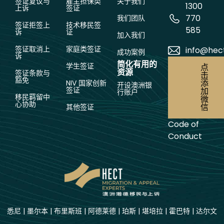
签证复议与
雇主担保类
关于我们
1300
上诉
签证
770
我们团队
签证拒签上
技术移民签
585
诉
证
加入我们
签证取消上
家庭类签证
info@hec
成功案例
诉
简化有用的
学生签证
点
资源
签证条款与
击
豁免
添
NIV 国家创新
开设澳洲银
签证
加
行账户
移民羁留中
微
心协助
信
其他签证
Code of
Conduct
悉尼
|
墨尔本
|
布里斯班
|
阿德莱德
|
珀斯
|
堪培拉
|
霍巴特
|
达尔文