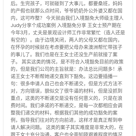
后。生完孩子，可就碰到了大事儿，都要桑班，妈妈
的产假也就那么点时间，爷爷奶奶外公外婆又都在国
内，这可咋整？ 今天就由我们入境豁免大师级主理人
Judy分享个成功案例 入境豁免分享 王女士预产期在
今年3月，丈夫是景观设计师工作非常繁忙（造人还是
有空的）。由于边境关闭，两人的父母又都在国内，
在怀孕的时候就在考虑要把父母办来澳洲帮忙带孩子
的事儿了。我们也是在王女士还没生产前就接了案
子。 其实这类的情况，是不符合入境豁免目前的政策
的，但是我们公司的主旨就是：办法总比问题多！承
诺王女士不断帮她递交直到下豁免。这边要插播一
句：很多申请人自己也会不断递交，但是方式方法不
对，方向错误，貌似交了很牛逼的材料，但是没抓到
重点，这类的不断递交是没有任何意义的，只是在浪
费时间。我们承诺的不断递交，是每一次都相应会调
整我们递交的材料，根据我们其他的成功豁免的案
例，指导我们往对的方向前进，这样才是真正帮到申
请人解决问题。 这类的案子其实难度是非常大的，在
跟王女士充分沟通，客户也全面知晓艰难程度的情况