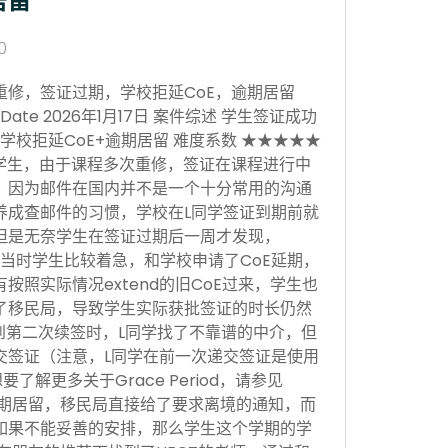
居留
0
重修，签证过期，学校拒延CoE，逾期居留
sion Date 2026年1月17日 案件综述 学生签证成功
学校拒延CoE+逾期居留 难度系数 ★★★★★
学生，由于课程多次重修，签证在课程进行中
，因为邮件在国内并不是一个十分常用的沟通
养成查邮件的习惯，学校在L同学签证到期前就
但是无奈学生在签证过期后一周才发现，
当时学生比较着急，和学校申请了CoE延期，
按照实际情况extend的旧CoE过来，学生也
了移民局，导致学生实际获批签证的时长仍然
。到第二次续签时，L同学找了不靠谱的中介，但
交签证（注意，L同学在前一次递交签证是使用
，想要了解更多关于Grace Period，请参见
于逾期居留，移民局直接给了要求离境的通知，而
如果不能妥善的安排，那么学生这个学期的学