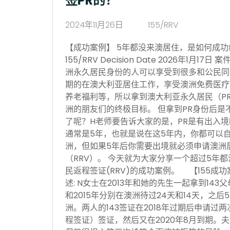
签PR的？
2024年11月26日
155/RRV
【成功案例】 5年都没来澳居住，是如何成功续签P
155/RRV Decision Date 2026年1月
洲永久居民身份的人可以享受到很多和公民同
期的在澳大利亚居住工作，享受澳洲免费医疗
养老福利等，所以拿到澳大利亚永久居民（P
洲的朋友们的终极目标。 但拿到PR身份后是
了呢？H老师要告诉大家的是，PR是有出入
通常是5年，也就是说在这5年内，你都可以
洲，但如果5年后你需要出境就必须申请澳洲居民
（RRV）。 今天就为大家分享一个超过5年都
民返程签证(RRV)的成功案例。 【155成
述: N女士在2013年和她的先生一起拿到143
和2015年分别在澳洲待过24天和14天，之
洲。两人的143签证在2018年过期后申请过两
程签证）签证，然后又在2020年8月到期。夫