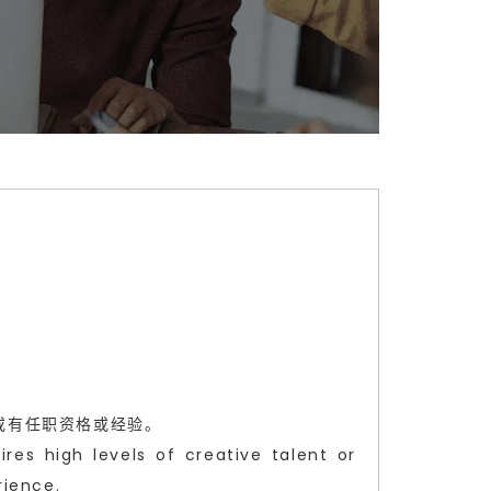
或有任职资格或经验。
res high levels of creative talent or
rience.