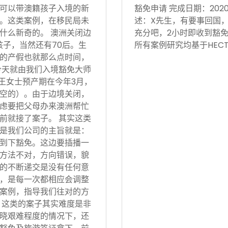
可以带澳籍孩子入境的新
豁免申请 完成日期：202
。这类案例，在移民局未
述：X先生，有要事回国
什么新奇的。 澳洲关闭边
充分吧，2小时即收到豁免
孩子，当然还有70后。生
所有案例研究均基于HECT
的产假也就那么点时间，
今天就由我们入境豁免大师
 王女士预产期在今年3月，
空的）。由于边境关闭，
虑要把父母办来澳洲帮忙
前就接了案子。 其实这类
是我们公司的主旨就是：
到下豁免。这边要插播一
方法不对，方向错误，貌
的不断递交是没有任何意
，是每一次都相应会调整
案例，指导我们往对的方
 这类的案子其实难度是非
晓艰难程度的情况下，还