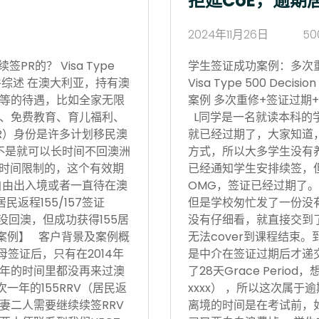
拒延CoE，逾期
2024年11月26日
50
R的？ Visa Type
学生签证成功案例：多次
17日 案件综述 在澳大利亚，持有澳
Visa Type 500 Deci
等的待遇，比如全家无限
案例 多次重修+签证过期+
、免费教育、育儿福利、
L同学是一名就读本科的
R）身份是许多计划移民澳
就已经过期了，大家知道
不是就可以长时间不回澳洲
方式，所以大多学生没有
境时间限制的，这个有效期
已经通知学生安排续签，
自由出入境或者一直待在澳
OMG，签证已经过期了。
返程155/157签证
但是学校匆忙发了一份没有
没回澳，但成功获得155居
没有仔细看，就直接交到
功案例】 客户背景及案例概
无法cover到课程结束
父母签证后，只有在2014年
是中介在签证过期后才递
后5年的时间里都没再来过澳
了28天Grace Period
次一年的155RRV（居民返
xxxx） ，所以这次属
妻二人需要继续续签RRV
离境的时间是在考试前，