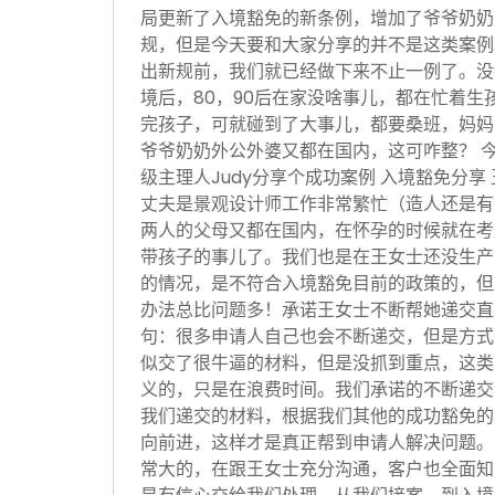
局更新了入境豁免的新条例，增加了爷爷奶奶
规，但是今天要和大家分享的并不是这类案例
出新规前，我们就已经做下来不止一例了。没
境后，80，90后在家没啥事儿，都在忙着生
完孩子，可就碰到了大事儿，都要桑班，妈妈
爷爷奶奶外公外婆又都在国内，这可咋整？ 
级主理人Judy分享个成功案例 入境豁免分享
丈夫是景观设计师工作非常繁忙（造人还是有
两人的父母又都在国内，在怀孕的时候就在考
带孩子的事儿了。我们也是在王女士还没生产
的情况，是不符合入境豁免目前的政策的，但
办法总比问题多！承诺王女士不断帮她递交直
句：很多申请人自己也会不断递交，但是方式
似交了很牛逼的材料，但是没抓到重点，这类
义的，只是在浪费时间。我们承诺的不断递交
我们递交的材料，根据我们其他的成功豁免的
向前进，这样才是真正帮到申请人解决问题。
常大的，在跟王女士充分沟通，客户也全面知