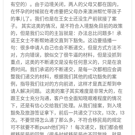
有空的）。由于边境关闭，两人的父母又都在国内，
在怀孕的时候就在考虑要把父母办来澳洲帮忙带孩子
的事儿了。我们也是在王女士还没生产前就接了案
子。 其实这类的情况，是不符合入境豁免目前的政策
的，但是我们公司的主旨就是：办法总比问题多！承
诺王女士不断帮她递交直到下豁免。这边要插播一
句：很多申请人自己也会不断递交，但是方式方法不
对，方向错误，貌似交了很牛逼的材料，但是没抓到
重点，这类的不断递交是没有任何意义的，只是在浪
费时间。我们承诺的不断递交，是每一次都相应会调
整我们递交的材料，根据我们其他的成功豁免的案
例，指导我们往对的方向前进，这样才是真正帮到申
请人解决问题。 这类的案子其实难度是非常大的，在
跟王女士充分沟通，客户也全面知晓艰难程度的情况
下，还是有信心交给我们处理。从我们接案，到入境
豁免及旅游签证拿下，前后一共递交了13次，13次，13
次。不要觉得怎么递了那么多，不符合移民局的规定
可不就要不断push他们吗？！每次递交，我们都会根
据移民局的回复（很多时候移民局也不回复啥，就是