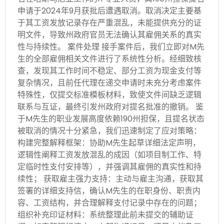
申请于2024年9月获批后遭遇取消。取消决定主要基
于其工资发放记录存在严重混乱，未能提供充分的证
明文件，导致州政府官员无法确认其雇佣关系的真实
性与持续性。 案件处理 接手案件后，我们立即对M先
生的全部雇佣相关文件进行了系统性分析。经细致核
查，发现其工作时间不稳定、部分工资为现金支付等
复杂情况，且前任代理在递交申请时未充分考虑案件
特殊性，仅提交标准模板材料，致使文件间缺乏逻辑
联系与互证，最终引发州政府对提名批准的撤销。 鉴
于M先生的职业发展高度依赖190州担保，且提名状态
被取消的情况十分紧急，我们迅速制定了应对策略：
构建完整解释框架：协助M先生起草详细法定声明，
逻辑性阐释工资发放混乱的成因（如项目制工作、特
定临时性支付安排等），并强调其雇佣的真实性和持
续性； 获取雇主强力支持：主动与雇主沟通，获取其
签署的详细支持信，确认M先生的在职身份、职责内
容、工资结构，并合理解释支付记录中存在的问题；
组织补充印证材料：系统整理此前未提交的辅助证