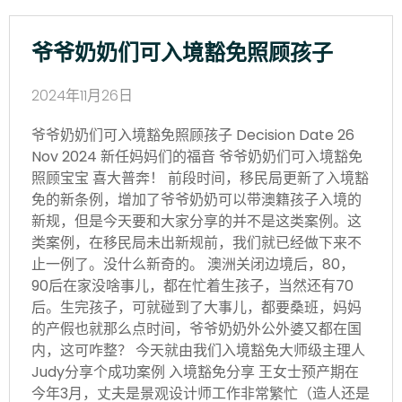
爷爷奶奶们可入境豁免照顾孩子
2024年11月26日
爷爷奶奶们可入境豁免照顾孩子 Decision Date 26
Nov 2024 新任妈妈们的福音 爷爷奶奶们可入境豁免
照顾宝宝 喜大普奔！ 前段时间，移民局更新了入境豁
免的新条例，增加了爷爷奶奶可以带澳籍孩子入境的
新规，但是今天要和大家分享的并不是这类案例。这
类案例，在移民局未出新规前，我们就已经做下来不
止一例了。没什么新奇的。 澳洲关闭边境后，80，
90后在家没啥事儿，都在忙着生孩子，当然还有70
后。生完孩子，可就碰到了大事儿，都要桑班，妈妈
的产假也就那么点时间，爷爷奶奶外公外婆又都在国
内，这可咋整？ 今天就由我们入境豁免大师级主理人
Judy分享个成功案例 入境豁免分享 王女士预产期在
今年3月，丈夫是景观设计师工作非常繁忙（造人还是