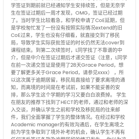
学签证到期前就已经通知学生安排续签，但是无奈学
生在签证过期后一周才发现，OMG，签证已经过期
了。当时学生比较着急，和学校申请了CoE延期，但
是学校匆忙发了一份没有按照实际情况extend的旧
CoE过来，学生也没有仔细看，就直接交到了移民
局，导致学生实际获批签证的时长仍然无法cover到
课程结束。到第二次续签时，L同学找了不靠谱的中
介，但是中介在签证过期后才递交签证（注意，L同学
在前一次递交签证是使用了28天Grace Period，想
要了解更多关于Grace Period，请参见xxxx） ，所
以这次属于逾期居留，移民局直接给了要求离境的通
知，而离境的时间是在考试前，如果不能妥善的安
排，那么学生这个学期的学习又要白白浪费掉。 学生
在朋友的推荐下找到了HECT的老师，通过和老师的深
入交谈，并确认学生之前和学校及移民局的往来邮
件，我们全面掌握了学生的整体情况。在经过和学校
Academic manager的有效沟通后，在学生离境之
前为学生争取到了境外补考的机会，确认学生不再有