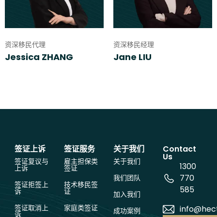
资深移民代理
资深移民经理
Jessica ZHANG
Jane LIU
签证上诉
签证服务
关于我们
Contact
Us
签证复议与
雇主担保类
关于我们
1300
上诉
签证
770
我们团队
签证拒签上
技术移民签
585
诉
证
加入我们
签证取消上
家庭类签证
info@hec
成功案例
诉