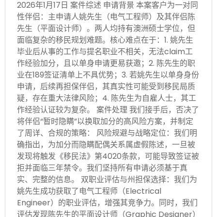
2026年1月17日 案件综述 申请背景 本案客户为一对同
性伴侣：主申请人姚先生（电气工程师）及其伴侣陈
先生（平面设计师）。两人均持有澳洲硕士学位，但
面临复杂的移民规划难题。核心难点在于：1. 姚先生
毕业后从事的工作与提名职业不相关，无法claim工
作经验加分，且以单身申请更易获邀；2. 陈先生的职
业在189签证清单上不具优势；3. 若姚先生以单身身份
申请，后续再担保伴侣，其真实性可能受到移民局质
疑，存在重大法律风险；4. 陈先生为自雇人士，其工
作经验认证较为复杂。 案件处理 我们接手后，否决了
将伴侣“暂时隐瞒”以换取加分的高风险方案，并制定
了周详、合规的策略： 风险规避与战略定位：我们明
确指出，为加分而隐瞒配偶关系属虚假陈述，一旦被
发现将触发《移民法》第4020条款，可能导致签证被
拒并面临三年禁令。我们坚持所有申请必须基于真
实、完整的信息。 双职业评估与州担保选择：我们为
姚先生成功获取了电气工程师（Electrical
Engineer）的职业评估，增强其竞争力。同时，我们
评估发现陈先生的平面设计师（Graphic Designer）