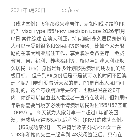
2024年11月26日
155/RRV
【成功案例】 5年都没来澳居住，是如何成功续签PR
的？ Visa Type 155/RRV Decision Date 2026年1月
17日 案件综述 在澳大利亚，持有澳洲永久居民身份的
人可以享受到很多和公民同等的待遇，比如全家无限
期的在澳大利亚居住工作，享受澳洲免费医疗、免费
教育、育儿福利、养老福利等，所以拿到澳大利亚永
久居民（PR）身份是许多计划移民澳洲的朋友们的终
极目标。 但拿到PR身份后是不是就可以长时间不回澳
洲了呢？H老师要告诉大家的是，PR是有出入境时间
限制的，这个有效期通常是5年，也就是说在这5年
内，你都可以自由出入境或者一直待在澳洲，但如果5
年后你需要出境就必须申请澳洲居民返程155/157签证
（RRV）。 今天就为大家分享一个超过5年都没回
澳，但成功获得155居民返程签证(RRV)的成功案例。
【155成功案例】 客户背景及案例概述: N女士在
2013年和她的先生一起拿到143父母签证后，只有在