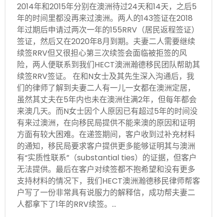
2014年和2015年分别在澳洲待过24天和14天，之后5
年的时间里都没再来过澳洲。两人的143签证在2018
年过期后申请过两次一年的155RRV（居民返程签证）
签证，然后又在2020年8月到期。夫妻二人需要继续
续签RRV但又很担心第三次续签会面临被拒签的风
险，两人便联系到我们HECT澳洲瀚德移民团队帮助其
续签RRV签证。 在和N女士及其先生深入沟通后，我
们的律师了解到夫妻二人有一儿一女都在澳洲定居，
虽然其丈夫在5年内也未在澳洲住满2年，但每年都会
来澳几天。而N女士因个人原因已有超过5年的时间没
有来过澳洲，在向移民局提供不能来澳的原因和证明
方面有较大困难。在递签期间，客户收到过补充材料
的通知，移民局要求客户提供更多能够证明其与澳洲
有“实质性联系”（substantial ties）的证据，但客户
无法提供。最后在客户对续签都不抱希望和没有更多
支持材料的情况下，我们HECT澳洲瀚德移民律师帮客
户写了一份非常具有说服力的解释信，成功帮夫妻二
人都拿下了1年的RRV续签。…