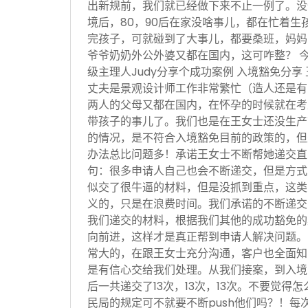
出新规前，我们就已经做下来不止一例了。没
境后，80，90后在家没啥事儿，都在忙着生
完孩子，可就碰到了大事儿，都要桑班，妈妈
爷爷奶奶外公外婆又都在国内，这可咋整？ 
级主理人Judy分享个成功案例 入境豁免分享
丈夫是景观设计师工作非常繁忙（造人还是有
两人的父母又都在国内，在怀孕的时候就在考
带孩子的事儿了。我们也是在王女士还没生产
的情况，是不符合入境豁免目前的政策的，但
办法总比问题多！承诺王女士不断帮她递交直
句：很多申请人自己也会不断递交，但是方式
似交了很牛逼的材料，但是没抓到重点，这类
义的，只是在浪费时间。我们承诺的不断递交
我们递交的材料，根据我们其他的成功豁免的
向前进，这样才是真正帮到申请人解决问题。
常大的，在跟王女士充分沟通，客户也全面知
是有信心交给我们处理。从我们接案，到入境
后一共递交了13次，13次，13次。不要觉得
民局的规定可不就要不断push他们吗？！每