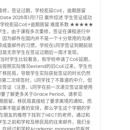
重修，签证过期，学校拒延CoE，逾期居留
sion Date 2026年1月17日 案件综述 学生签证成功
学校拒延CoE+逾期居留 难度系数 ★★★★★
学生，由于课程多次重修，签证在课程进行中
，因为邮件在国内并不是一个十分常用的沟通
养成查邮件的习惯，学校在L同学签证到期前就
但是无奈学生在签证过期后一周才发现，
当时学生比较着急，和学校申请了CoE延期，
按照实际情况extend的旧CoE过来，学生也
了移民局，导致学生实际获批签证的时长仍然
。到第二次续签时，L同学找了不靠谱的中介，但
交签证（注意，L同学在前一次递交签证是使用
，想要了解更多关于Grace Period，请参见
于逾期居留，移民局直接给了要求离境的通知，而
如果不能妥善的安排，那么学生这个学期的学
在朋友的推荐下找到了HECT的老师，通过和
学生之前和学校及移民局的往来邮件，我们全
经过和学校Academic manager的有效