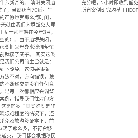
什么新奇的。 澳洲关闭边
充分吧，2小时即收到豁免
孩子，当然还有70后。生
所有案例研究均基于HECT
的产假也就那么点时间，
今天就由我们入境豁免大师
 王女士预产期在今年3月，
空的）。由于边境关闭，
虑要把父母办来澳洲帮忙
前就接了案子。 其实这类
是我们公司的主旨就是：
到下豁免。这边要插播一
方法不对，方向错误，貌
的不断递交是没有任何意
，是每一次都相应会调整
案例，指导我们往对的方
 这类的案子其实难度是非
晓艰难程度的情况下，还
豁免及旅游签证拿下，前
怎么递了那么多，不符合移
次递交，我们都会根据移民