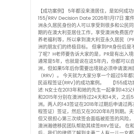
【成功案例】 5年都没来澳居住，是如何成功续签P
155/RRV Decision Date 2026年1月
洲永久居民身份的人可以享受到很多和公民同
期的在澳大利亚居住工作，享受澳洲免费医疗
养老福利等，所以拿到澳大利亚永久居民（P
洲的朋友们的终极目标。 但拿到PR身份后是
了呢？H老师要告诉大家的是，PR是有出入
通常是5年，也就是说在这5年内，你都可以
洲，但如果5年后你需要出境就必须申请澳洲居民
（RRV）。 今天就为大家分享一个超过5年都
民返程签证(RRV)的成功案例。 【155成
述: N女士在2013年和她的先生一起拿到143
和2015年分别在澳洲待过24天和14天，之
洲。两人的143签证在2018年过期后申请过两
程签证）签证，然后又在2020年8月到期。夫
但又很担心第三次续签会面临被拒签的风险，
澳洲瀚德移民团队帮助其续签RRV签证。 在
后，我们的律师了解到夫妻二人有一儿一女都