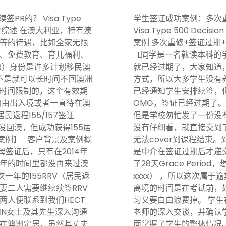
R的？ Visa Type
学生签证成功案例：多次
17日 案件综述 在澳大利亚，持有澳
Visa Type 500 Deci
等的待遇，比如全家无限
案例 多次重修+签证过期+
、免费教育、育儿福利、
L同学是一名就读本科的
R）身份是许多计划移民澳
就已经过期了，大家知道
不是就可以长时间不回澳洲
方式，所以大多学生没有
境时间限制的，这个有效期
已经通知学生安排续签，
自由出入境或者一直待在澳
OMG，签证已经过期了。
返程155/157签证
但是学校匆忙发了一份没有
没回澳，但成功获得155居
没有仔细看，就直接交到
功案例】 客户背景及案例概
无法cover到课程结束
父母签证后，只有在2014年
是中介在签证过期后才递
后5年的时间里都没再来过澳
了28天Grace Period
次一年的155RRV（居民返
xxxx） ，所以这次属
妻二人需要继续续签RRV
离境的时间是在考试前，
两人便联系到我们HECT
习又要白白浪费掉。 学生
和N女士及其先生深入沟通
老师的深入交谈，并确认
在澳洲定居，虽然其丈夫
面掌握了学生的整体情况。在