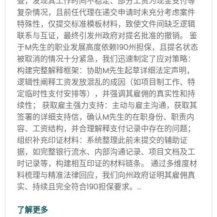
查，发现其工作时间不稳定、部分工资为现金支付等
复杂情况，且前任代理在递交申请时未充分考虑案件
特殊性，仅提交标准模板材料，致使文件间缺乏逻辑
联系与互证，最终引发州政府对提名批准的撤销。 鉴
于M先生的职业发展高度依赖190州担保，且提名状态
被取消的情况十分紧急，我们迅速制定了应对策略：
构建完整解释框架：协助M先生起草详细法定声明，
逻辑性阐释工资发放混乱的成因（如项目制工作、特
定临时性支付安排等），并强调其雇佣的真实性和持
续性； 获取雇主强力支持：主动与雇主沟通，获取其
签署的详细支持信，确认M先生的在职身份、职责内
容、工资结构，并合理解释支付记录中存在的问题；
组织补充印证材料：系统整理此前未提交的辅助证
据，如完整银行流水、内部沟通记录、项目文档及工
时记录等，构建相互印证的材料链条。 通过多维度材
料梳理与精准法律回应，我们向州政府证明其雇佣真
实、持续且完全符合190担保要求。…
了解更多