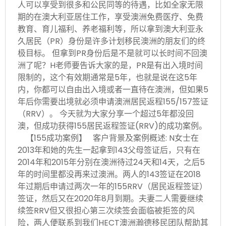
人可以享受到很多和公民同等的待遇，比如全家无限
期的在澳大利亚居住工作，享受澳洲免费医疗、免费
教育、育儿福利、养老福利等，所以拿到澳大利亚永
久居民（PR）身份是许多计划移民澳洲的朋友们的终
极目标。 但拿到PR身份后是不是就可以长时间不回澳
洲了呢？H老师要告诉大家的是，PR是有出入境时间
限制的，这个有效期通常是5年，也就是说在这5年
内，你都可以自由出入境或者一直待在澳洲，但如果5
年后你需要出境就必须申请澳洲居民返程155/157签证
（RRV）。 今天就为大家分享一个超过5年都没回
澳，但成功获得155居民返程签证(RRV)的成功案例。
【155成功案例】 客户背景及案例概述: N女士在
2013年和她的先生一起拿到143父母签证后，只有在
2014年和2015年分别在澳洲待过24天和14天，之后5
年的时间里都没再来过澳洲。两人的143签证在2018
年过期后申请过两次一年的155RRV（居民返程签证）
签证，然后又在2020年8月到期。夫妻二人需要继续
续签RRV但又很担心第三次续签会面临被拒签的风
险，两人便联系到我们HECT澳洲瀚德移民团队帮助其