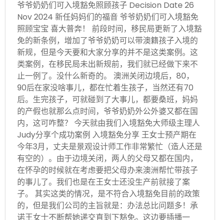
爷爷奶奶们可入境豁免照顾孩子 Decision Date 26
Nov 2024 新任妈妈们的福音 爷爷奶奶们可入境豁免
照顾宝宝 喜大普奔！ 前段时间，移民局更新了入境豁
免的新条例，增加了爷爷奶奶可以带澳籍孩子入境的
新规，但是今天要和大家分享的并不是这类案例。这
类案例，在移民局未出新规前，我们就已经做下来不
止一例了。没什么新奇的。 澳洲关闭边境后，80，
90后在家没啥事儿，都在忙着生孩子，当然还有70
后。生完孩子，可就碰到了大事儿，都要桑班，妈妈
的产假也就那么点时间，爷爷奶奶外公外婆又都在国
内，这可咋整？ 今天就由我们入境豁免大师级主理人
Judy分享个成功案例 入境豁免分享 王女士预产期在
今年3月，丈夫是景观设计师工作非常繁忙（造人还是
有空的）。由于边境关闭，两人的父母又都在国内，
在怀孕的时候就在考虑要把父母办来澳洲帮忙带孩子
的事儿了。我们也是在王女士还没生产前就接了案
子。 其实这类的情况，是不符合入境豁免目前的政策
的，但是我们公司的主旨就是：办法总比问题多！承
诺王女士不断帮她递交直到下豁免。这边要插播一