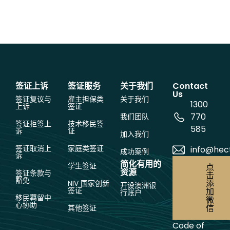
签证上诉
签证服务
关于我们
Contact
Us
签证复议与
雇主担保类
关于我们
1300
上诉
签证
770
我们团队
签证拒签上
技术移民签
585
诉
证
加入我们
签证取消上
家庭类签证
info@hec
成功案例
诉
简化有用的
学生签证
点
资源
签证条款与
击
豁免
添
NIV 国家创新
开设澳洲银
签证
加
行账户
移民羁留中
微
心协助
信
其他签证
Code of