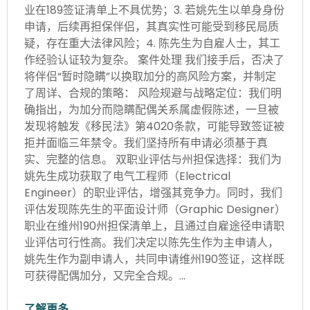
业在189签证清单上不具优势；3. 若姚先生以单身身份
申请，后续再担保伴侣，其真实性可能受到移民局质
疑，存在重大法律风险；4. 陈先生为自雇人士，其工
作经验认证较为复杂。 案件处理 我们接手后，否决了
将伴侣“暂时隐瞒”以换取加分的高风险方案，并制定
了周详、合规的策略： 风险规避与战略定位：我们明
确指出，为加分而隐瞒配偶关系属虚假陈述，一旦被
发现将触发《移民法》第4020条款，可能导致签证被
拒并面临三年禁令。我们坚持所有申请必须基于真
实、完整的信息。 双职业评估与州担保选择：我们为
姚先生成功获取了电气工程师（Electrical
Engineer）的职业评估，增强其竞争力。同时，我们
评估发现陈先生的平面设计师（Graphic Designer）
职业在维州190州担保清单上，且通过自雇途径申请职
业评估可行性高。我们决定以陈先生作为主申请人，
姚先生作为副申请人，共同申请维州190签证，这样既
可获得配偶加分，又完全合规。…
了解更多