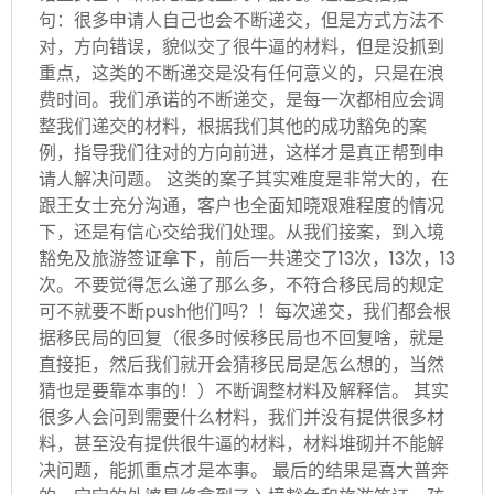
句：很多申请人自己也会不断递交，但是方式方法不
对，方向错误，貌似交了很牛逼的材料，但是没抓到
重点，这类的不断递交是没有任何意义的，只是在浪
费时间。我们承诺的不断递交，是每一次都相应会调
整我们递交的材料，根据我们其他的成功豁免的案
例，指导我们往对的方向前进，这样才是真正帮到申
请人解决问题。 这类的案子其实难度是非常大的，在
跟王女士充分沟通，客户也全面知晓艰难程度的情况
下，还是有信心交给我们处理。从我们接案，到入境
豁免及旅游签证拿下，前后一共递交了13次，13次，13
次。不要觉得怎么递了那么多，不符合移民局的规定
可不就要不断push他们吗？！每次递交，我们都会根
据移民局的回复（很多时候移民局也不回复啥，就是
直接拒，然后我们就开会猜移民局是怎么想的，当然
猜也是要靠本事的！）不断调整材料及解释信。 其实
很多人会问到需要什么材料，我们并没有提供很多材
料，甚至没有提供很牛逼的材料，材料堆砌并不能解
决问题，能抓重点才是本事。 最后的结果是喜大普奔