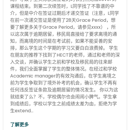
课程结束。到第二次续签时，L同学找了不靠谱的中
介，但是中介在签证过期后才递交签证（注意，L同学
在前一次递交签证是使用了28天Grace Period，想
要了解更多关于Grace Period，请参见xxxx） ，所
以这次属于逾期居留，移民局直接给了要求离境的通
知，而离境的时间是在考试前，如果不能妥善的安
排，那么学生这个学期的学习又要白白浪费掉。 学生
在朋友的推荐下找到了HECT的老师，通过和老师的深
入交谈，并确认学生之前和学校及移民局的往来邮
件，我们全面掌握了学生的整体情况。在经过和学校
Academic manager的有效沟通后，在学生离境之
前为学生争取到了境外补考的机会，确认学生不再有
任何违反签证条款及逾期居留的情况发生。 你以为这
就结束了么？不，学校偶尔也会闹闹小脾气。学生拿
到成绩后，学校以学生之前成绩太差为由，拒绝为学
生extend…
了解更多