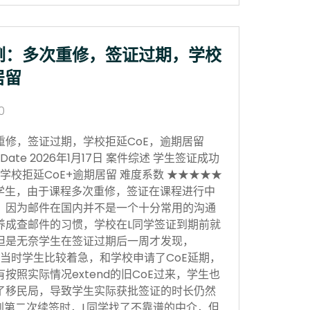
例：多次重修，签证过期，学校
居留
0
重修，签证过期，学校拒延CoE，逾期居留
sion Date 2026年1月17日 案件综述 学生签证成功
学校拒延CoE+逾期居留 难度系数 ★★★★★
学生，由于课程多次重修，签证在课程进行中
，因为邮件在国内并不是一个十分常用的沟通
养成查邮件的习惯，学校在L同学签证到期前就
但是无奈学生在签证过期后一周才发现，
当时学生比较着急，和学校申请了CoE延期，
按照实际情况extend的旧CoE过来，学生也
了移民局，导致学生实际获批签证的时长仍然
。到第二次续签时，L同学找了不靠谱的中介，但