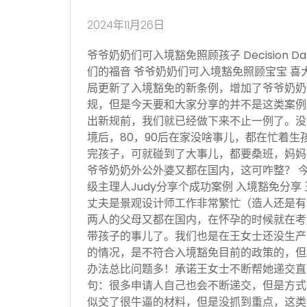
2024年11月26日
爷爷奶奶们可入境豁免照顾孩子 Decision Date
们的福音 爷爷奶奶们可入境豁免照顾宝宝 喜
局更新了入境豁免的新条例，增加了爷爷奶奶
规，但是今天要和大家分享的并不是这类案例
出新规前，我们就已经做下来不止一例了。没
境后，80，90后在家没啥事儿，都在忙着生
完孩子，可就碰到了大事儿，都要桑班，妈妈
爷爷奶奶外公外婆又都在国内，这可咋整？ 
级主理人Judy分享个成功案例 入境豁免分享
丈夫是景观设计师工作非常繁忙（造人还是有
两人的父母又都在国内，在怀孕的时候就在考
带孩子的事儿了。我们也是在王女士还没生产
的情况，是不符合入境豁免目前的政策的，但
办法总比问题多！承诺王女士不断帮她递交直
句：很多申请人自己也会不断递交，但是方式
似交了很牛逼的材料，但是没抓到重点，这类