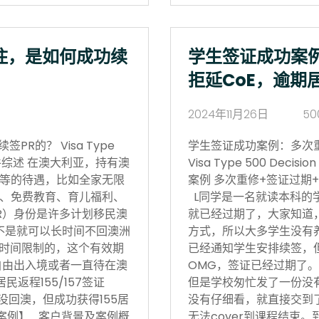
住，是如何成功续
学生签证成功案
拒延CoE，逾期
2024年11月26日
50
R的？ Visa Type
学生签证成功案例：多次
17日 案件综述 在澳大利亚，持有澳
Visa Type 500 Deci
等的待遇，比如全家无限
案例 多次重修+签证过期+
、免费教育、育儿福利、
L同学是一名就读本科的
R）身份是许多计划移民澳
就已经过期了，大家知道
不是就可以长时间不回澳洲
方式，所以大多学生没有
境时间限制的，这个有效期
已经通知学生安排续签，
自由出入境或者一直待在澳
OMG，签证已经过期了。
返程155/157签证
但是学校匆忙发了一份没有
没回澳，但成功获得155居
没有仔细看，就直接交到
功案例】 客户背景及案例概
无法cover到课程结束