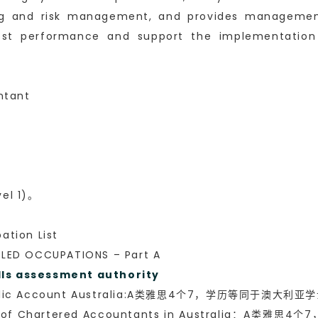
ing and risk management, and provides management 
cost performance and support the implementati
ntant
el 1)。
tion List
ED OCCUPATIONS – Part A
 assessment authority
Public Account Australia:A类雅思4个7，学历等同于
e of Chartered Accountants in Australia