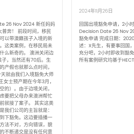
2024年11月26日
 26 Nov 2024 新任妈妈
回国出境豁免申请，2小时获批 Vi
大普奔！ 前段时间，移民
Decision Date 26
可以带澳籍孩子入境的新
豁免申请 完成日期：202
。这类案例，在移民局未
述：X先生，有要事回国
什么新奇的。 澳洲关闭边
充分吧，2小时即收到豁免
孩子，当然还有70后。生
所有案例研究均基于HECT
的产假也就那么点时间，
今天就由我们入境豁免大师
 王女士预产期在今年3月，
空的）。由于边境关闭，
虑要把父母办来澳洲帮忙
前就接了案子。 其实这类
是我们公司的主旨就是：
到下豁免。这边要插播一
方法不对，方向错误，貌
的不断递交是没有任何意