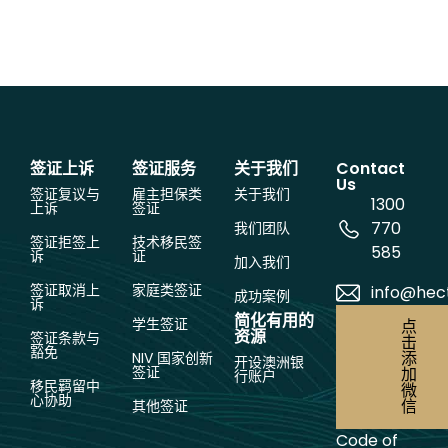
签证上诉
签证服务
关于我们
Contact
Us
签证复议与
雇主担保类
关于我们
1300
上诉
签证
770
我们团队
签证拒签上
技术移民签
585
诉
证
加入我们
签证取消上
家庭类签证
info@hec
成功案例
诉
简化有用的
学生签证
点
资源
签证条款与
击
豁免
添
NIV 国家创新
开设澳洲银
签证
加
行账户
移民羁留中
微
心协助
信
其他签证
Code of