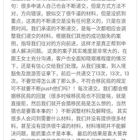
句：很多申请人自己也会不断递交，但是方式方法不
对，方向错误，貌似交了很牛逼的材料，但是没抓到
重点，这类的不断递交是没有任何意义的，只是在浪
费时间。我们承诺的不断递交，是每一次都相应会调
整我们递交的材料，根据我们其他的成功豁免的案
例，指导我们往对的方向前进，这样才是真正帮到申
请人解决问题。 这类的案子其实难度是非常大的，在
跟王女士充分沟通，客户也全面知晓艰难程度的情况
下，还是有信心交给我们处理。从我们接案，到入境
豁免及旅游签证拿下，前后一共递交了13次，13次，13
次。不要觉得怎么递了那么多，不符合移民局的规定
可不就要不断push他们吗？！每次递交，我们都会根
据移民局的回复（很多时候移民局也不回复啥，就是
直接拒，然后我们就开会猜移民局是怎么想的，当然
猜也是要靠本事的！）不断调整材料及解释信。 其实
很多人会问到需要什么材料，我们并没有提供很多材
料，甚至没有提供很牛逼的材料，材料堆砌并不能解
决问题，能抓重点才是本事。 最后的结果是喜大普奔