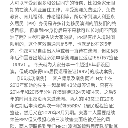
人可以享受到很多和公民同等的待遇，比如全家无限
期的在澳大利亚居住工作，享受澳洲免费医疗、免费
教育、育儿福利、养老福利等，所以拿到澳大利亚永
久居民（PR）身份是许多计划移民澳洲的朋友们的终
极目标。 但拿到PR身份后是不是就可以长时间不回澳
洲了呢？H老师要告诉大家的是，PR是有出入境时间
限制的，这个有效期通常是5年，也就是说在这5年
内，你都可以自由出入境或者一直待在澳洲，但如果5
年后你需要出境就必须申请澳洲居民返程155/157签证
（RRV）。 今天就为大家分享一个超过5年都没回
澳，但成功获得155居民返程签证(RRV)的成功案例。
【155成功案例】 客户背景及案例概述: N女士在
2013年和她的先生一起拿到143父母签证后，只有在
2014年和2015年分别在澳洲待过24天和14天，之后5
年的时间里都没再来过澳洲。两人的143签证在2018
年过期后申请过两次一年的155RRV（居民返程签证）
签证，然后又在2020年8月到期。夫妻二人需要继续
续签RRV但又很担心第三次续签会面临被拒签的风
险，两人便联系到我们HECT澳洲瀚德移民团队帮助其