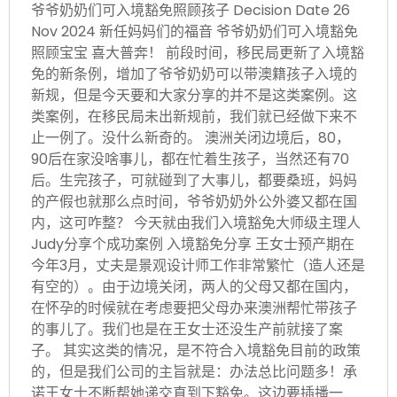
爷爷奶奶们可入境豁免照顾孩子 Decision Date 26
Nov 2024 新任妈妈们的福音 爷爷奶奶们可入境豁免
照顾宝宝 喜大普奔！ 前段时间，移民局更新了入境豁
免的新条例，增加了爷爷奶奶可以带澳籍孩子入境的
新规，但是今天要和大家分享的并不是这类案例。这
类案例，在移民局未出新规前，我们就已经做下来不
止一例了。没什么新奇的。 澳洲关闭边境后，80，
90后在家没啥事儿，都在忙着生孩子，当然还有70
后。生完孩子，可就碰到了大事儿，都要桑班，妈妈
的产假也就那么点时间，爷爷奶奶外公外婆又都在国
内，这可咋整？ 今天就由我们入境豁免大师级主理人
Judy分享个成功案例 入境豁免分享 王女士预产期在
今年3月，丈夫是景观设计师工作非常繁忙（造人还是
有空的）。由于边境关闭，两人的父母又都在国内，
在怀孕的时候就在考虑要把父母办来澳洲帮忙带孩子
的事儿了。我们也是在王女士还没生产前就接了案
子。 其实这类的情况，是不符合入境豁免目前的政策
的，但是我们公司的主旨就是：办法总比问题多！承
诺王女士不断帮她递交直到下豁免。这边要插播一