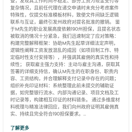
查，发现其工作时间不稳定、部分工资为现金支付等
复杂情况，且前任代理在递交申请时未充分考虑案件
特殊性，仅提交标准模板材料，致使文件间缺乏逻辑
联系与互证，最终引发州政府对提名批准的撤销。 鉴
于M先生的职业发展高度依赖190州担保，且提名状态
被取消的情况十分紧急，我们迅速制定了应对策略：
构建完整解释框架：协助M先生起草详细法定声明，
逻辑性阐释工资发放混乱的成因（如项目制工作、特
定临时性支付安排等），并强调其雇佣的真实性和持
续性； 获取雇主强力支持：主动与雇主沟通，获取其
签署的详细支持信，确认M先生的在职身份、职责内
容、工资结构，并合理解释支付记录中存在的问题；
组织补充印证材料：系统整理此前未提交的辅助证
据，如完整银行流水、内部沟通记录、项目文档及工
时记录等，构建相互印证的材料链条。 通过多维度材
料梳理与精准法律回应，我们向州政府证明其雇佣真
实、持续且完全符合190担保要求。…
了解更多