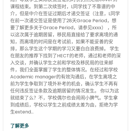
课程结束。到第二次续签时，L同学找了不靠谱的中
介，但是中介在签证过期后才递交签证（注意，L同学
在前一次递交签证是使用了28天Grace Period，想
要了解更多关于Grace Period，请参见xxxx） ，所
以这次属于逾期居留，移民局直接给了要求离境的通
知，而离境的时间是在考试前，如果不能妥善的安
排，那么学生这个学期的学习又要白白浪费掉。 学生
在朋友的推荐下找到了HECT的老师，通过和老师的深
入交谈，并确认学生之前和学校及移民局的往来邮
件，我们全面掌握了学生的整体情况。在经过和学校
Academic manager的有效沟通后，在学生离境之
前为学生争取到了境外补考的机会，确认学生不再有
任何违反签证条款及逾期居留的情况发生。 你以为这
就结束了么？不，学校偶尔也会闹闹小脾气。学生拿
到成绩后，学校以学生之前成绩太差为由，拒绝为学
生extend…
了解更多