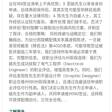
业在189签证清单上不具优势；3. 若姚先生以单身身份
申请，后续再担保伴侣，其真实性可能受到移民局质
疑，存在重大法律风险；4. 陈先生为自雇人士，其工
作经验认证较为复杂。 案件处理 我们接手后，否决了
将伴侣“暂时隐瞒”以换取加分的高风险方案，并制定
了周详、合规的策略： 风险规避与战略定位：我们明
确指出，为加分而隐瞒配偶关系属虚假陈述，一旦被
发现将触发《移民法》第4020条款，可能导致签证被
拒并面临三年禁令。我们坚持所有申请必须基于真
实、完整的信息。 双职业评估与州担保选择：我们为
姚先生成功获取了电气工程师（Electrical
Engineer）的职业评估，增强其竞争力。同时，我们
评估发现陈先生的平面设计师（Graphic Designer）
职业在维州190州担保清单上，且通过自雇途径申请职
业评估可行性高。我们决定以陈先生作为主申请人，
姚先生作为副申请人，共同申请维州190签证，这样既
可获得配偶加分，又完全合规。…
了解更多