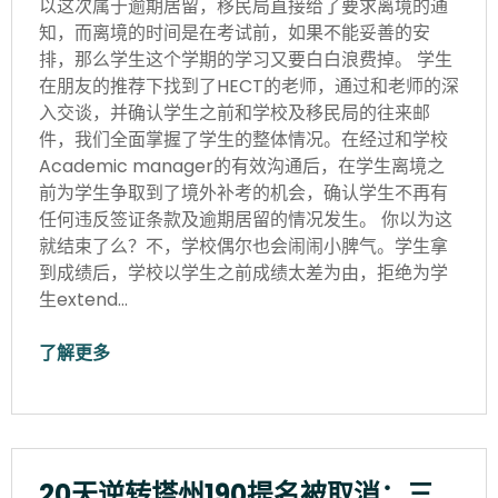
以这次属于逾期居留，移民局直接给了要求离境的通
知，而离境的时间是在考试前，如果不能妥善的安
排，那么学生这个学期的学习又要白白浪费掉。 学生
在朋友的推荐下找到了HECT的老师，通过和老师的深
入交谈，并确认学生之前和学校及移民局的往来邮
件，我们全面掌握了学生的整体情况。在经过和学校
Academic manager的有效沟通后，在学生离境之
前为学生争取到了境外补考的机会，确认学生不再有
任何违反签证条款及逾期居留的情况发生。 你以为这
就结束了么？不，学校偶尔也会闹闹小脾气。学生拿
到成绩后，学校以学生之前成绩太差为由，拒绝为学
生extend…
了解更多
20天逆转塔州190提名被取消：三