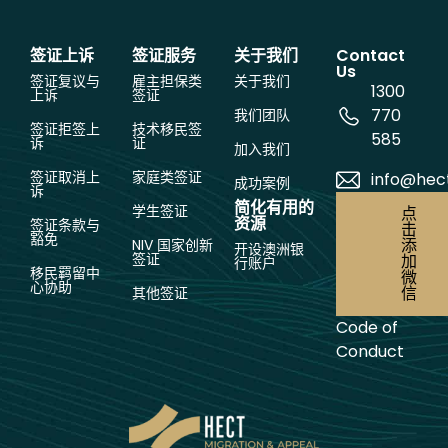
签证上诉
签证服务
关于我们
Contact
Us
签证复议与
雇主担保类
关于我们
1300
上诉
签证
770
我们团队
签证拒签上
技术移民签
585
诉
证
加入我们
签证取消上
家庭类签证
info@hec
成功案例
诉
简化有用的
学生签证
点
资源
签证条款与
击
豁免
添
NIV 国家创新
开设澳洲银
签证
加
行账户
移民羁留中
微
心协助
信
其他签证
Code of
Conduct