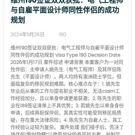
维州190签证双双获批：电气工程师
与自雇平面设计师同性伴侣的成功
规划
2024年11月26日
190
维州190签证双双获批：电气工程师与自雇平面设计师
同性伴侣的成功规划 Visa Type 190 Decision Date
2026年1月17日 案件综述 申请背景 本案客户为一对同
性伴侣：主申请人姚先生（电气工程师）及其伴侣陈
先生（平面设计师）。两人均持有澳洲硕士学位，但
面临复杂的移民规划难题。核心难点在于：1. 姚先生
毕业后从事的工作与提名职业不相关，无法claim工
作经验加分，且以单身申请更易获邀；2. 陈先生的职
业在189签证清单上不具优势；3. 若姚先生以单身身份
申请，后续再担保伴侣，其真实性可能受到移民局质
疑，存在重大法律风险；4. 陈先生为自雇人士，其工
作经验认证较为复杂。 案件处理 我们接手后，否决了
将伴侣“暂时隐瞒”以换取加分的高风险方案，并制定