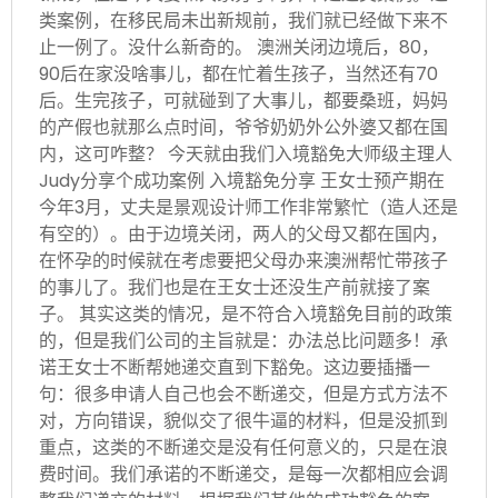
类案例，在移民局未出新规前，我们就已经做下来不
止一例了。没什么新奇的。 澳洲关闭边境后，80，
90后在家没啥事儿，都在忙着生孩子，当然还有70
后。生完孩子，可就碰到了大事儿，都要桑班，妈妈
的产假也就那么点时间，爷爷奶奶外公外婆又都在国
内，这可咋整？ 今天就由我们入境豁免大师级主理人
Judy分享个成功案例 入境豁免分享 王女士预产期在
今年3月，丈夫是景观设计师工作非常繁忙（造人还是
有空的）。由于边境关闭，两人的父母又都在国内，
在怀孕的时候就在考虑要把父母办来澳洲帮忙带孩子
的事儿了。我们也是在王女士还没生产前就接了案
子。 其实这类的情况，是不符合入境豁免目前的政策
的，但是我们公司的主旨就是：办法总比问题多！承
诺王女士不断帮她递交直到下豁免。这边要插播一
句：很多申请人自己也会不断递交，但是方式方法不
对，方向错误，貌似交了很牛逼的材料，但是没抓到
重点，这类的不断递交是没有任何意义的，只是在浪
费时间。我们承诺的不断递交，是每一次都相应会调