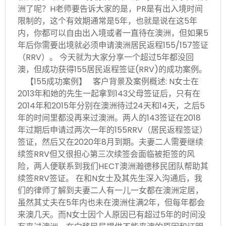
洲了呢？H老师要告诉大家的是，PR是有出入境时间
限制的，这个有效期通常是5年，也就是说在这5年
内，你都可以自由出入境或者一直待在澳洲，但如果5
年后你需要出境就必须申请澳洲居民返程155/157签证
（RRV）。 今天就为大家分享一个超过5年都没回
澳，但成功获得155居民返程签证(RRV)的成功案例。
【155成功案例】 客户背景及案例概述: N女士在
2013年和她的先生一起拿到143父母签证后，只有在
2014年和2015年分别在澳洲待过24天和14天，之后5
年的时间里都没再来过澳洲。两人的143签证在2018
年过期后申请过两次一年的155RRV（居民返程签证）
签证，然后又在2020年8月到期。夫妻二人需要继续
续签RRV但又很担心第三次续签会面临被拒签的风
险，两人便联系到我们HECT澳洲瀚德移民团队帮助其
续签RRV签证。 在和N女士及其先生深入沟通后，我
们的律师了解到夫妻二人有一儿一女都在澳洲定居，
虽然其丈夫在5年内也未在澳洲住满2年，但每年都会
来澳几天。而N女士因个人原因已有超过5年的时间没