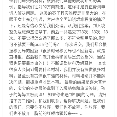
整我们递交的材料，根据我们其他的成功豁免的案
例，指导我们往对的方向前进，这样才是真正帮到申
请人解决问题。 这类的案子其实难度是非常大的，在
跟王女士充分沟通，客户也全面知晓艰难程度的情况
下，还是有信心交给我们处理。从我们接案，到入境
豁免及旅游签证拿下，前后一共递交了13次，13次，13
次。不要觉得怎么递了那么多，不符合移民局的规定
可不就要不断push他们吗？！每次递交，我们都会根
据移民局的回复（很多时候移民局也不回复啥，就是
直接拒，然后我们就开会猜移民局是怎么想的，当然
猜也是要靠本事的！）不断调整材料及解释信。 其实
很多人会问到需要什么材料，我们并没有提供很多材
料，甚至没有提供很牛逼的材料，材料堆砌并不能解
决问题，能抓重点才是本事。 最后的结果是喜大普奔
的，宝宝的外婆最终拿到了入境豁免和旅游签证，孩
子的妈妈喜极而泣！ 如果你也遇到相同的问题，请扫
描下方二维码，和我们联系，帮你解决问题，是我们
的责任，只要你不放弃，我们也不放弃，你放弃，我
们也不放弃！胸前的红领巾飘起来~~~ …