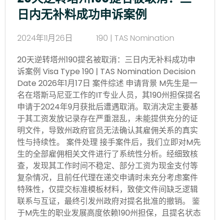
日内无补料成功申诉案例
2024年11月26日
190 | TAS Nomination
20天逆转塔州190提名被取消：三日内无补料成功申
诉案例 Visa Type 190 | TAS Nomination Decision
Date 2026年1月17日 案件综述 申请背景 M先生是一
名在塔斯马尼亚工作的IT专业人员，其190州担保提名
申请于2024年9月获批后遭遇取消。取消决定主要基
于其工资发放记录存在严重混乱，未能提供充分的证
明文件，导致州政府官员无法确认其雇佣关系的真实
性与持续性。 案件处理 接手案件后，我们立即对M先
生的全部雇佣相关文件进行了系统性分析。经细致核
查，发现其工作时间不稳定、部分工资为现金支付等
复杂情况，且前任代理在递交申请时未充分考虑案件
特殊性，仅提交标准模板材料，致使文件间缺乏逻辑
联系与互证，最终引发州政府对提名批准的撤销。 鉴
于M先生的职业发展高度依赖190州担保，且提名状态