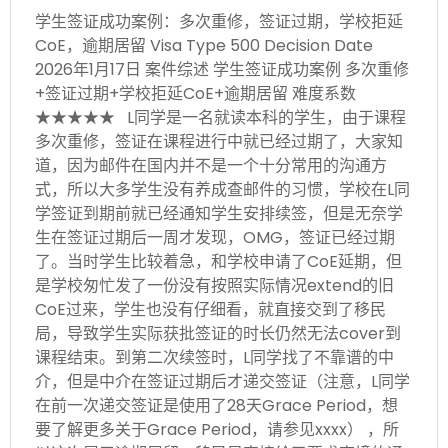
学生签证成功案例：多次重修，签证过期，学校拒延
CoE，逾期居留 Visa Type 500 Decision Date
2026年1月17日 案件综述 学生签证成功案例 多次重修
+签证过期+学校拒延CoE+逾期居留 难度系数
★★★★★ L同学是一名就读本科的学生，由于课程
多次重修，签证在课程进行中就已经过期了，大家知
道，因为邮件在国内并不是一个十分常用的沟通方
式，所以大多学生没有养成查邮件的习惯，学校在L同
学签证到期前就已经通知学生安排续签，但是无奈学
生在签证过期后一周才发现，OMG，签证已经过期
了。当时学生比较着急，和学校申请了CoE延期，但
是学校匆忙发了一份没有按照实际情况extend的旧
CoE过来，学生也没有仔细看，就直接交到了移民
局，导致学生实际获批签证的时长仍然无法cover到
课程结束。到第二次续签时，L同学找了不靠谱的中
介，但是中介在签证过期后才递交签证（注意，L同学
在前一次递交签证是使用了28天Grace Period，想
要了解更多关于Grace Period，请参见xxxx） ，所