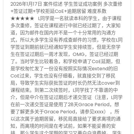
2026年1月17日 案件综述 学生签证成功案例 多次重修
+签证过期+学校拒延CoE+逾期居留 难度系数
★★★★★ L同学是一名就读本科的学生，由于课程
多次重修，签证在课程进行中就已经过期了，大家知
道，因为邮件在国内并不是一个十分常用的沟通方
式，所以大多学生没有养成查邮件的习惯，学校在L同
学签证到期前就已经通知学生安排续签，但是无奈学
生在签证过期后一周才发现，OMG，签证已经过期
了。当时学生比较着急，和学校申请了CoE延期，但
是学校匆忙发了一份没有按照实际情况extend的旧
CoE过来，学生也没有仔细看，就直接交到了移民
局，导致学生实际获批签证的时长仍然无法cover到
课程结束。到第二次续签时，L同学找了不靠谱的中
介，但是中介在签证过期后才递交签证（注意，L同学
在前一次递交签证是使用了28天Grace Period，想
要了解更多关于Grace Period，请参见xxxx） ，所
以这次属于逾期居留，移民局直接给了要求离境的通
知，而离境的时间是在考试前，如果不能妥善的安
排，那么学生这个学期的学习又要白白浪费掉。 学生