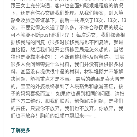
跟王女士充分沟通，客户也全面知晓艰难程度的情况
下，还是有信心交给我们处理。从我们接案，到入境
豁免及旅游签证拿下，前后一共递交了13次，13次，13
次。不要觉得怎么递了那么多，不符合移民局的规定
可不就要不断push他们吗？！每次递交，我们都会根
据移民局的回复（很多时候移民局也不回复啥，就是
直接拒，然后我们就开会猜移民局是怎么想的，当然
猜也是要靠本事的！）不断调整材料及解释信。 其实
很多人会问到需要什么材料，我们并没有提供很多材
料，甚至没有提供很牛逼的材料，材料堆砌并不能解
决问题，能抓重点才是本事。 最后的结果是喜大普奔
的，宝宝的外婆最终拿到了入境豁免和旅游签证，孩
子的妈妈喜极而泣！ 如果你也遇到相同的问题，请扫
描下方二维码，和我们联系，帮你解决问题，是我们
的责任，只要你不放弃，我们也不放弃，你放弃，我
们也不放弃！胸前的红领巾飘起来~~~ …
了解更多