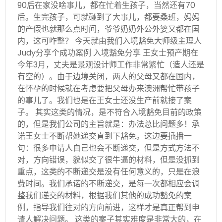
90后在家没啥事儿，都在忙着生孩子，当然还有70
后。生完孩子，可就碰到了大事儿，都要桑班，妈妈
的产假也就那么点时间，爷爷奶奶外公外婆又都在国
内，这可咋整？ 今天就由我们入境豁免大师级主理人
Judy分享个成功案例 入境豁免分享 王女士预产期在
今年3月，丈夫是景观设计师工作非常繁忙（造人还是
有空的）。由于边境关闭，两人的父母又都在国内，
在怀孕的时候就在考虑要把父母办来澳洲帮忙带孩子
的事儿了。我们也是在王女士还没生产前就接了案
子。 其实这类的情况，是不符合入境豁免目前的政策
的，但是我们公司的主旨就是：办法总比问题多！承
诺王女士不断帮她递交直到下豁免。这边要插播一
句：很多申请人自己也会不断递交，但是方式方法不
对，方向错误，貌似交了很牛逼的材料，但是没抓到
重点，这类的不断递交是没有任何意义的，只是在浪
费时间。我们承诺的不断递交，是每一次都相应会调
整我们递交的材料，根据我们其他的成功豁免的案
例，指导我们往对的方向前进，这样才是真正帮到申
请人解决问题。 这类的案子其实难度是非常大的，在