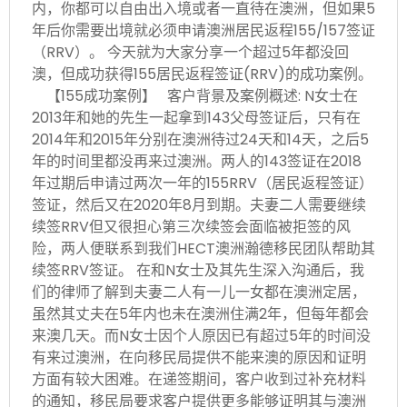
内，你都可以自由出入境或者一直待在澳洲，但如果5
年后你需要出境就必须申请澳洲居民返程155/157签证
（RRV）。 今天就为大家分享一个超过5年都没回
澳，但成功获得155居民返程签证(RRV)的成功案例。
【155成功案例】 客户背景及案例概述: N女士在
2013年和她的先生一起拿到143父母签证后，只有在
2014年和2015年分别在澳洲待过24天和14天，之后5
年的时间里都没再来过澳洲。两人的143签证在2018
年过期后申请过两次一年的155RRV（居民返程签证）
签证，然后又在2020年8月到期。夫妻二人需要继续
续签RRV但又很担心第三次续签会面临被拒签的风
险，两人便联系到我们HECT澳洲瀚德移民团队帮助其
续签RRV签证。 在和N女士及其先生深入沟通后，我
们的律师了解到夫妻二人有一儿一女都在澳洲定居，
虽然其丈夫在5年内也未在澳洲住满2年，但每年都会
来澳几天。而N女士因个人原因已有超过5年的时间没
有来过澳洲，在向移民局提供不能来澳的原因和证明
方面有较大困难。在递签期间，客户收到过补充材料
的通知，移民局要求客户提供更多能够证明其与澳洲