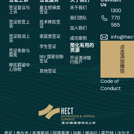
Us
签证复议与
雇主担保类
关于我们
1300
上诉
签证
770
我们团队
签证拒签上
技术移民签
585
诉
证
加入我们
签证取消上
家庭类签证
info@hec
成功案例
诉
简化有用的
学生签证
点
资源
签证条款与
击
豁免
添
NIV 国家创新
开设澳洲银
签证
加
行账户
移民羁留中
微
心协助
信
其他签证
Code of
Conduct
悉尼
|
墨尔本
|
布里斯班
|
阿德莱德
|
珀斯
|
堪培拉
|
霍巴特
|
达尔文