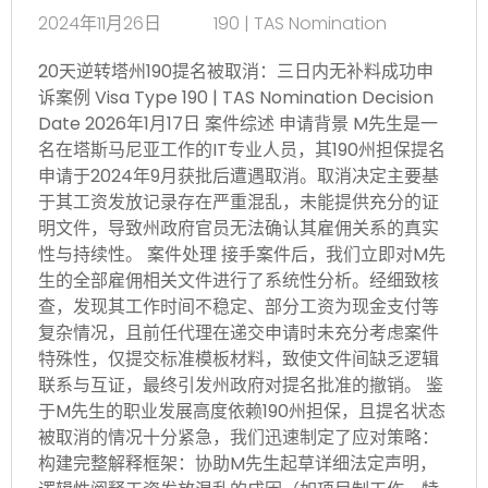
2024年11月26日
190 | TAS Nomination
20天逆转塔州190提名被取消：三日内无补料成功申
诉案例 Visa Type 190 | TAS Nomination Decision
Date 2026年1月17日 案件综述 申请背景 M先生是一
名在塔斯马尼亚工作的IT专业人员，其190州担保提名
申请于2024年9月获批后遭遇取消。取消决定主要基
于其工资发放记录存在严重混乱，未能提供充分的证
明文件，导致州政府官员无法确认其雇佣关系的真实
性与持续性。 案件处理 接手案件后，我们立即对M先
生的全部雇佣相关文件进行了系统性分析。经细致核
查，发现其工作时间不稳定、部分工资为现金支付等
复杂情况，且前任代理在递交申请时未充分考虑案件
特殊性，仅提交标准模板材料，致使文件间缺乏逻辑
联系与互证，最终引发州政府对提名批准的撤销。 鉴
于M先生的职业发展高度依赖190州担保，且提名状态
被取消的情况十分紧急，我们迅速制定了应对策略：
构建完整解释框架：协助M先生起草详细法定声明，