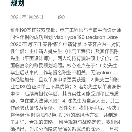
规划
2024年11月26日
190
维州190签证双双获批：电气工程师与自雇平面设计师
同性伴侣的成功规划 Visa Type 190 Decision Date
2026年1月17日 案件综述 申请背景 本案客户为一对同
性伴侣：主申请人姚先生（电气工程师）及其伴侣陈
先生（平面设计师）。两人均持有澳洲硕士学位，但
面临复杂的移民规划难题。核心难点在于：1. 姚先生
毕业后从事的工作与提名职业不相关，无法claim工
作经验加分，且以单身申请更易获邀；2. 陈先生的职
业在189签证清单上不具优势；3. 若姚先生以单身身份
申请，后续再担保伴侣，其真实性可能受到移民局质
疑，存在重大法律风险；4. 陈先生为自雇人士，其工
作经验认证较为复杂。 案件处理 我们接手后，否决了
将伴侣“暂时隐瞒”以换取加分的高风险方案，并制定
了周详、合规的策略： 风险规避与战略定位：我们明
确指出，为加分而隐瞒配偶关系属虚假陈述，一旦被