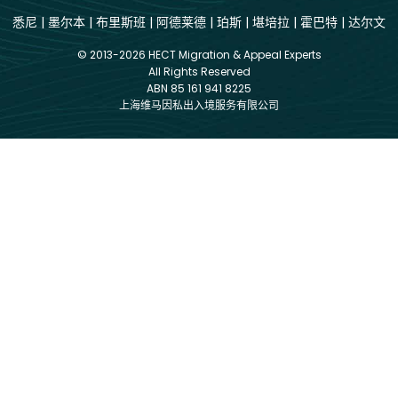
悉尼
|
墨尔本
|
布里斯班
|
阿德莱德
|
珀斯
|
堪培拉
|
霍巴特
|
达尔文
© 2013-2026 HECT Migration & Appeal Experts
All Rights Reserved
ABN 85 161 941 8225
上海维马因私出入境服务有限公司