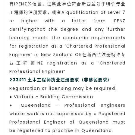
有IPENZ的信函，证明此学位符合新西兰对于特许专业
工程师的注册要求，或者A qualification at Level 7
or higher with a letter from IPENZ
certifyingthat the degree and any further
learning meets the academic requirements
for registration as a ‘Chartered Professional
Engineer’ in New Zealand OR在新西兰注册特许专
业工程师NZ registration as a ‘Chartered
Professional Engineer’
233211 土木工程师执业注册要求（非移民要求）
Registration or licensing may be required.
● Victoria – Building Commission
● Queensland – Professional engineers
whose work is not supervised by a Registered
Professional Engineer of Queensland must
be registered to practise in Queensland.