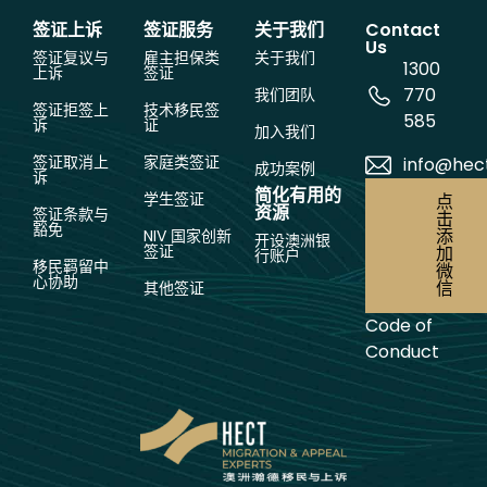
签证上诉
签证服务
关于我们
Contact
Us
签证复议与
雇主担保类
关于我们
1300
上诉
签证
770
我们团队
签证拒签上
技术移民签
585
诉
证
加入我们
签证取消上
家庭类签证
info@hec
成功案例
诉
简化有用的
学生签证
点
资源
签证条款与
击
豁免
添
NIV 国家创新
开设澳洲银
签证
加
行账户
移民羁留中
微
心协助
信
其他签证
Code of
Conduct