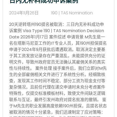
日内无补料成功申诉案例
2024年11月26日
190 | TAS Nomination
20天逆转塔州190提名被取消：三日内无补料成功申
诉案例 Visa Type 190 | TAS Nomination Decision
Date 2026年1月17日 案件综述 申请背景 M先生是一
名在塔斯马尼亚工作的IT专业人员，其190州担保提名
申请于2024年9月获批后遭遇取消。取消决定主要基
于其工资发放记录存在严重混乱，未能提供充分的证
明文件，导致州政府官员无法确认其雇佣关系的真实
性与持续性。 案件处理 接手案件后，我们立即对M先
生的全部雇佣相关文件进行了系统性分析。经细致核
查，发现其工作时间不稳定、部分工资为现金支付等
复杂情况，且前任代理在递交申请时未充分考虑案件
特殊性，仅提交标准模板材料，致使文件间缺乏逻辑
联系与互证，最终引发州政府对提名批准的撤销。 鉴
于M先生的职业发展高度依赖190州担保，且提名状态
被取消的情况十分紧急，我们迅速制定了应对策略：