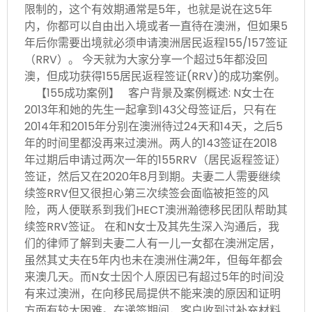
限制的，这个有效期通常是5年，也就是说在这5年
内，你都可以自由出入境或者一直待在澳洲，但如果5
年后你需要出境就必须申请澳洲居民返程155/157签证
（RRV）。 今天就为大家分享一个超过5年都没回
澳，但成功获得155居民返程签证(RRV)的成功案例。
【155成功案例】 客户背景及案例概述: N女士在
2013年和她的先生一起拿到143父母签证后，只有在
2014年和2015年分别在澳洲待过24天和14天，之后5
年的时间里都没再来过澳洲。两人的143签证在2018
年过期后申请过两次一年的155RRV（居民返程签证）
签证，然后又在2020年8月到期。夫妻二人需要继续
续签RRV但又很担心第三次续签会面临被拒签的风
险，两人便联系到我们HECT澳洲瀚德移民团队帮助其
续签RRV签证。 在和N女士及其先生深入沟通后，我
们的律师了解到夫妻二人有一儿一女都在澳洲定居，
虽然其丈夫在5年内也未在澳洲住满2年，但每年都会
来澳几天。而N女士因个人原因已有超过5年的时间没
有来过澳洲，在向移民局提供不能来澳的原因和证明
方面有较大困难。在递签期间，客户收到过补充材料