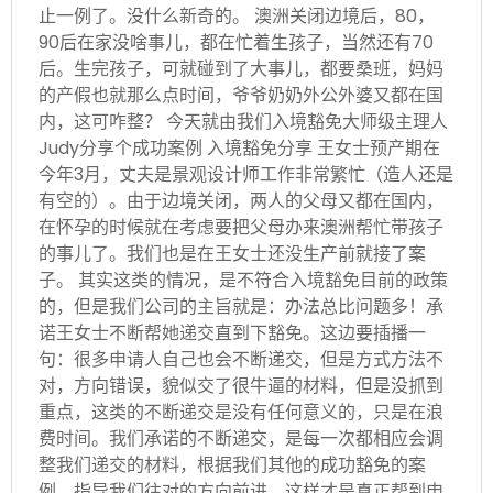
止一例了。没什么新奇的。 澳洲关闭边境后，80，
90后在家没啥事儿，都在忙着生孩子，当然还有70
后。生完孩子，可就碰到了大事儿，都要桑班，妈妈
的产假也就那么点时间，爷爷奶奶外公外婆又都在国
内，这可咋整？ 今天就由我们入境豁免大师级主理人
Judy分享个成功案例 入境豁免分享 王女士预产期在
今年3月，丈夫是景观设计师工作非常繁忙（造人还是
有空的）。由于边境关闭，两人的父母又都在国内，
在怀孕的时候就在考虑要把父母办来澳洲帮忙带孩子
的事儿了。我们也是在王女士还没生产前就接了案
子。 其实这类的情况，是不符合入境豁免目前的政策
的，但是我们公司的主旨就是：办法总比问题多！承
诺王女士不断帮她递交直到下豁免。这边要插播一
句：很多申请人自己也会不断递交，但是方式方法不
对，方向错误，貌似交了很牛逼的材料，但是没抓到
重点，这类的不断递交是没有任何意义的，只是在浪
费时间。我们承诺的不断递交，是每一次都相应会调
整我们递交的材料，根据我们其他的成功豁免的案
例，指导我们往对的方向前进，这样才是真正帮到申