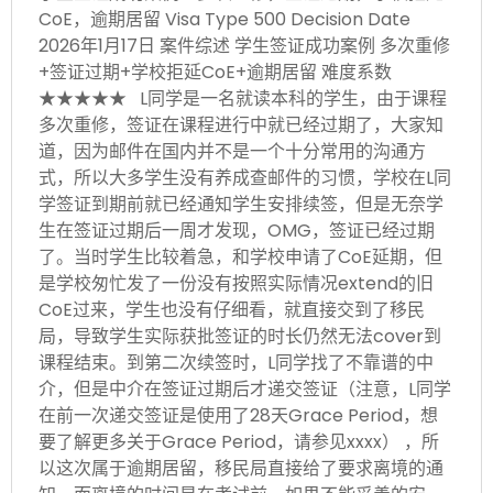
CoE，逾期居留 Visa Type 500 Decision Date
2026年1月17日 案件综述 学生签证成功案例 多次重修
+签证过期+学校拒延CoE+逾期居留 难度系数
★★★★★ L同学是一名就读本科的学生，由于课程
多次重修，签证在课程进行中就已经过期了，大家知
道，因为邮件在国内并不是一个十分常用的沟通方
式，所以大多学生没有养成查邮件的习惯，学校在L同
学签证到期前就已经通知学生安排续签，但是无奈学
生在签证过期后一周才发现，OMG，签证已经过期
了。当时学生比较着急，和学校申请了CoE延期，但
是学校匆忙发了一份没有按照实际情况extend的旧
CoE过来，学生也没有仔细看，就直接交到了移民
局，导致学生实际获批签证的时长仍然无法cover到
课程结束。到第二次续签时，L同学找了不靠谱的中
介，但是中介在签证过期后才递交签证（注意，L同学
在前一次递交签证是使用了28天Grace Period，想
要了解更多关于Grace Period，请参见xxxx） ，所
以这次属于逾期居留，移民局直接给了要求离境的通