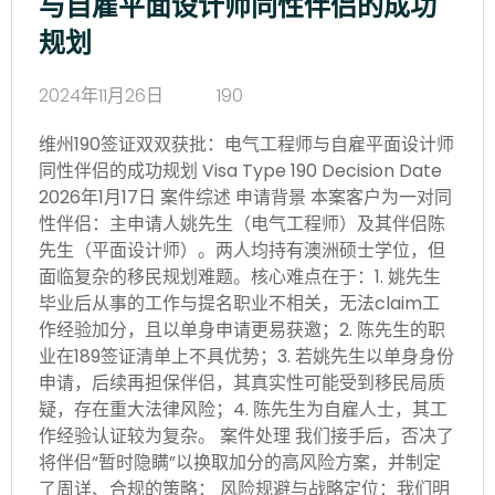
与自雇平面设计师同性伴侣的成功
规划
2024年11月26日
190
维州190签证双双获批：电气工程师与自雇平面设计师
同性伴侣的成功规划 Visa Type 190 Decision Date
2026年1月17日 案件综述 申请背景 本案客户为一对同
性伴侣：主申请人姚先生（电气工程师）及其伴侣陈
先生（平面设计师）。两人均持有澳洲硕士学位，但
面临复杂的移民规划难题。核心难点在于：1. 姚先生
毕业后从事的工作与提名职业不相关，无法claim工
作经验加分，且以单身申请更易获邀；2. 陈先生的职
业在189签证清单上不具优势；3. 若姚先生以单身身份
申请，后续再担保伴侣，其真实性可能受到移民局质
疑，存在重大法律风险；4. 陈先生为自雇人士，其工
作经验认证较为复杂。 案件处理 我们接手后，否决了
将伴侣“暂时隐瞒”以换取加分的高风险方案，并制定
了周详、合规的策略： 风险规避与战略定位：我们明