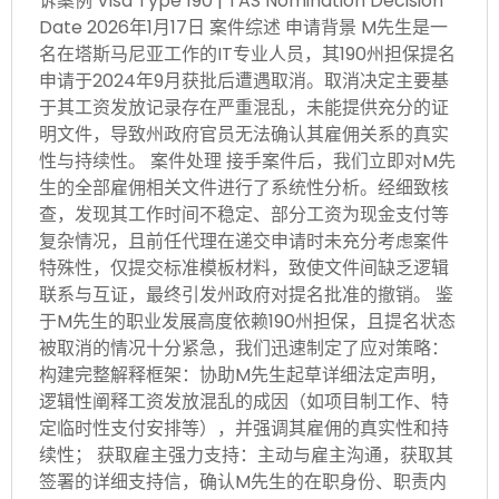
诉案例 Visa Type 190 | TAS Nomination Decision
Date 2026年1月17日 案件综述 申请背景 M先生是一
名在塔斯马尼亚工作的IT专业人员，其190州担保提名
申请于2024年9月获批后遭遇取消。取消决定主要基
于其工资发放记录存在严重混乱，未能提供充分的证
明文件，导致州政府官员无法确认其雇佣关系的真实
性与持续性。 案件处理 接手案件后，我们立即对M先
生的全部雇佣相关文件进行了系统性分析。经细致核
查，发现其工作时间不稳定、部分工资为现金支付等
复杂情况，且前任代理在递交申请时未充分考虑案件
特殊性，仅提交标准模板材料，致使文件间缺乏逻辑
联系与互证，最终引发州政府对提名批准的撤销。 鉴
于M先生的职业发展高度依赖190州担保，且提名状态
被取消的情况十分紧急，我们迅速制定了应对策略：
构建完整解释框架：协助M先生起草详细法定声明，
逻辑性阐释工资发放混乱的成因（如项目制工作、特
定临时性支付安排等），并强调其雇佣的真实性和持
续性； 获取雇主强力支持：主动与雇主沟通，获取其
签署的详细支持信，确认M先生的在职身份、职责内