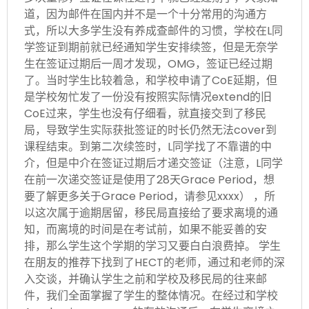
道，因为邮件在国内并不是一个十分常用的沟通方
式，所以大多学生没有养成查邮件的习惯，学校在L同
学签证到期前就已经通知学生安排续签，但是无奈学
生在签证过期后一周才发现，OMG，签证已经过期
了。当时学生比较着急，和学校申请了CoE延期，但
是学校匆忙发了一份没有按照实际情况extend的旧
CoE过来，学生也没有仔细看，就直接交到了移民
局，导致学生实际获批签证的时长仍然无法cover到
课程结束。到第二次续签时，L同学找了不靠谱的中
介，但是中介在签证过期后才递交签证（注意，L同学
在前一次递交签证是使用了28天Grace Period，想
要了解更多关于Grace Period，请参见xxxx） ，所
以这次属于逾期居留，移民局直接给了要求离境的通
知，而离境的时间是在考试前，如果不能妥善的安
排，那么学生这个学期的学习又要白白浪费掉。 学生
在朋友的推荐下找到了HECT的老师，通过和老师的深
入交谈，并确认学生之前和学校及移民局的往来邮
件，我们全面掌握了学生的整体情况。在经过和学校