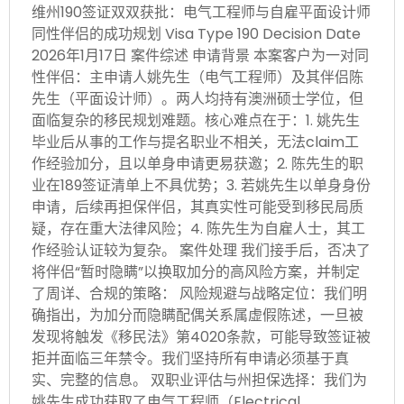
维州190签证双双获批：电气工程师与自雇平面设计师
同性伴侣的成功规划 Visa Type 190 Decision Date
2026年1月17日 案件综述 申请背景 本案客户为一对同
性伴侣：主申请人姚先生（电气工程师）及其伴侣陈
先生（平面设计师）。两人均持有澳洲硕士学位，但
面临复杂的移民规划难题。核心难点在于：1. 姚先生
毕业后从事的工作与提名职业不相关，无法claim工
作经验加分，且以单身申请更易获邀；2. 陈先生的职
业在189签证清单上不具优势；3. 若姚先生以单身身份
申请，后续再担保伴侣，其真实性可能受到移民局质
疑，存在重大法律风险；4. 陈先生为自雇人士，其工
作经验认证较为复杂。 案件处理 我们接手后，否决了
将伴侣“暂时隐瞒”以换取加分的高风险方案，并制定
了周详、合规的策略： 风险规避与战略定位：我们明
确指出，为加分而隐瞒配偶关系属虚假陈述，一旦被
发现将触发《移民法》第4020条款，可能导致签证被
拒并面临三年禁令。我们坚持所有申请必须基于真
实、完整的信息。 双职业评估与州担保选择：我们为
姚先生成功获取了电气工程师（Electrical