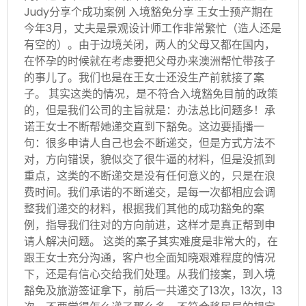
Judy分享个成功案例 入境豁免分享 王女士预产期在
今年3月，丈夫是景观设计师工作非常繁忙（造人还是
有空的）。由于边境关闭，两人的父母又都在国内，
在怀孕的时候就在考虑要把父母办来澳洲帮忙带孩子
的事儿了。我们也是在王女士还没生产前就接了案
子。 其实这类的情况，是不符合入境豁免目前的政策
的，但是我们公司的主旨就是：办法总比问题多！承
诺王女士不断帮她递交直到下豁免。这边要插播一
句：很多申请人自己也会不断递交，但是方式方法不
对，方向错误，貌似交了很牛逼的材料，但是没抓到
重点，这类的不断递交是没有任何意义的，只是在浪
费时间。我们承诺的不断递交，是每一次都相应会调
整我们递交的材料，根据我们其他的成功豁免的案
例，指导我们往对的方向前进，这样才是真正帮到申
请人解决问题。 这类的案子其实难度是非常大的，在
跟王女士充分沟通，客户也全面知晓艰难程度的情况
下，还是有信心交给我们处理。从我们接案，到入境
豁免及旅游签证拿下，前后一共递交了13次，13次，13