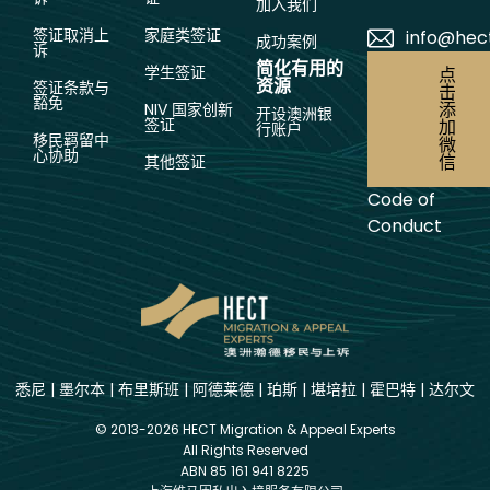
加入我们
签证取消上
家庭类签证
info@hec
成功案例
诉
简化有用的
学生签证
点
资源
签证条款与
击
豁免
添
NIV 国家创新
开设澳洲银
签证
加
行账户
移民羁留中
微
心协助
信
其他签证
Code of
Conduct
悉尼
|
墨尔本
|
布里斯班
|
阿德莱德
|
珀斯
|
堪培拉
|
霍巴特
|
达尔文
© 2013-2026 HECT Migration & Appeal Experts
All Rights Reserved
ABN 85 161 941 8225