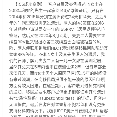
【155成功案例】 客户背景及案例概述: N女士在
2013年和她的先生一起拿到143父母签证后，只有在
2014年和2015年分别在澳洲待过24天和14天，之后5
年的时间里都没再来过澳洲。两人的143签证在2018
年过期后申请过两次一年的155RRV（居民返程签证）
签证，然后又在2020年8月到期。夫妻二人需要继续
续签RRV但又很担心第三次续签会面临被拒签的风
险，两人便联系到我们HECT澳洲瀚德移民团队帮助其
续签RRV签证。 在和N女士及其先生深入沟通后，我
们的律师了解到夫妻二人有一儿一女都在澳洲定居，
虽然其丈夫在5年内也未在澳洲住满2年，但每年都会
来澳几天。而N女士因个人原因已有超过5年的时间没
有来过澳洲，在向移民局提供不能来澳的原因和证明
方面有较大困难。在递签期间，客户收到过补充材料
的通知，移民局要求客户提供更多能够证明其与澳洲
有“实质性联系”（substantial ties）的证据，但客户
无法提供。最后在客户对续签都不抱希望和没有更多
支持材料的情况下，我们HECT澳洲瀚德移民律师帮客