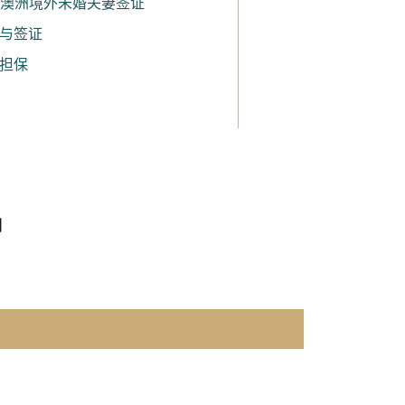
0 澳洲境外未婚夫妻签证
与签证
担保
们