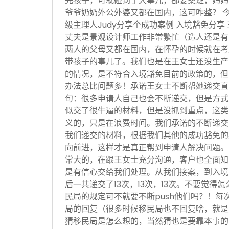
完孩子，可就碰到了大事儿，都要桑班，妈妈
爷爷奶奶外公外婆又都在国内，这可咋整？ 
级主理人Judy分享个成功案例 入境豁免分享
丈夫是景观设计师工作非常繁忙（造人还是有
两人的父母又都在国内，在怀孕的时候就在考
带孩子的事儿了。我们也是在王女士还没生产
的情况，是不符合入境豁免目前的政策的，但
办法总比问题多！承诺王女士不断帮她递交直
句：很多申请人自己也会不断递交，但是方式
似交了很牛逼的材料，但是没抓到重点，这类
义的，只是在浪费时间。我们承诺的不断递交
我们递交的材料，根据我们其他的成功豁免的
向前进，这样才是真正帮到申请人解决问题。
常大的，在跟王女士充分沟通，客户也全面知
是有信心交给我们处理。从我们接案，到入境
后一共递交了13次，13次，13次。不要觉得
民局的规定可不就要不断push他们吗？！每
局的回复（很多时候移民局也不回复啥，就是
猜移民局是怎么想的，当然猜也是要靠本事的