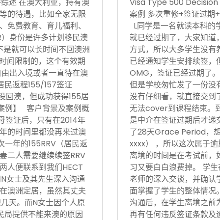
17日 案件综述 在澳大利亚，持有澳
Visa Type 500 Deci
等的待遇，比如全家无限
案例 多次重修+签证过期+
、免费教育、育儿福利、
L同学是一名就读本科的
R）身份是许多计划移民澳
就已经过期了，大家知道
不是就可以长时间不回澳洲
方式，所以大多学生没有
境时间限制的，这个有效期
已经通知学生安排续签，
自由出入境或者一直待在澳
OMG，签证已经过期了。
返程155/157签证
但是学校匆忙发了一份没有
没回澳，但成功获得155居
没有仔细看，就直接交到
功案例】 客户背景及案例概
无法cover到课程结束
父母签证后，只有在2014年
是中介在签证过期后才递
后5年的时间里都没再来过澳
了28天Grace Period
次一年的155RRV（居民返
xxxx） ，所以这次属
妻二人需要继续续签RRV
离境的时间是在考试前，
两人便联系到我们HECT
习又要白白浪费掉。 学生
和N女士及其先生深入沟通
老师的深入交谈，并确认
在澳洲定居，虽然其丈夫
面掌握了学生的整体情况。在
澳几天。而N女士因个人原
沟通后，在学生离境之前
民局提供不能来澳的原因
再有任何违反签证条款及