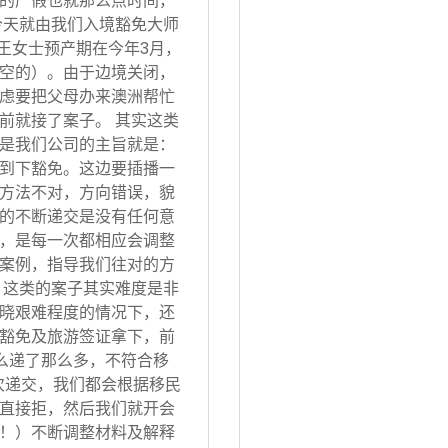
的产假也就那么点时间，
今天就由我们入境豁免大师
 王女士预产期在今年3月，
空的）。由于边境关闭，
虑要把父母办来澳洲帮忙
前就接了案子。 其实这类
是我们公司的主旨就是：
到下豁免。这边要插播一
方法不对，方向错误，貌
的不断递交是没有任何意
，是每一次都相应会调整
案例，指导我们往对的方
 这类的案子其实难度是非
晓艰难程度的情况下，还
豁免及旅游签证拿下，前
怎么递了那么多，不符合移
次递交，我们都会根据移民
直接拒，然后我们就开会
！）不断调整材料及解释