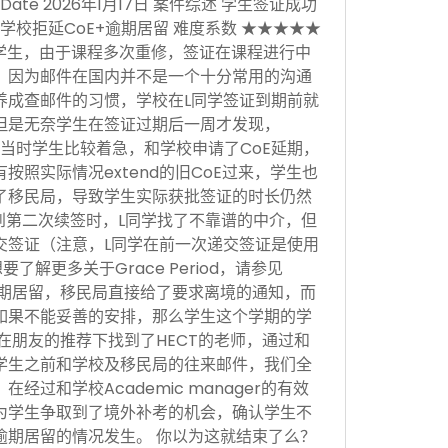
sion Date 2026年1月17日 案件综述 学生签证成功
学校拒延CoE+逾期居留 难度系数 ★★★★★
学生，由于课程多次重修，签证在课程进行中
，因为邮件在国内并不是一个十分常用的沟通
养成查邮件的习惯，学校在L同学签证到期前就
但是无奈学生在签证过期后一周才发现，
当时学生比较着急，和学校申请了CoE延期，
按照实际情况extend的旧CoE过来，学生也
了移民局，导致学生实际获批签证的时长仍然
。到第二次续签时，L同学找了不靠谱的中介，但
交签证（注意，L同学在前一次递交签证是使用
，想要了解更多关于Grace Period，请参见
于逾期居留，移民局直接给了要求离境的通知，而
如果不能妥善的安排，那么学生这个学期的学
在朋友的推荐下找到了HECT的老师，通过和
学生之前和学校及移民局的往来邮件，我们全
经过和学校Academic manager的有效
为学生争取到了境外补考的机会，确认学生不
逾期居留的情况发生。 你以为这就结束了么？