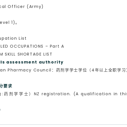
l Officer (Army)
vel 1)。
ation List
ED OCCUPATIONS – Part A
KILL SHORTAGE LIST
 assessment authority
ralian Pharmacy Council：药剂学学士学位（4年以上
加分要求
gistration. (A qualification in this area 
求）