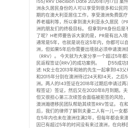
155/RRV Decision Date 2026年1月
洲永久居民身份的人可以享受到很多和公民同
期的在澳大利亚居住工作，享受澳洲免费医疗
养老福利等，所以拿到澳大利亚永久居民（P
洲的朋友们的终极目标。 但拿到PR身份后是
了呢？H老师要告诉大家的是，PR是有出入
通常是5年，也就是说在这5年内，你都可以
洲，但如果5年后你需要出境就必须申请澳洲居民
（RRV）。 今天就为大家分享一个超过5年都
民返程签证(RRV)的成功案例。 【155成
述: N女士在2013年和她的先生一起拿到143
和2015年分别在澳洲待过24天和14天，之
洲。两人的143签证在2018年过期后申请过两
程签证）签证，然后又在2020年8月到期。夫
但又很担心第三次续签会面临被拒签的风险，
澳洲瀚德移民团队帮助其续签RRV签证。 在
后，我们的律师了解到夫妻二人有一儿一女都
在5年内也未在澳洲住满2年，但每年都会来
因已有超过5年的时间没有来过澳洲，在向移