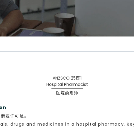
ANZSCO 251511
Hospital Pharmacist
医院药剂师
ion
注册或许可证。
s, drugs and medicines in a hospital pharmacy. Regis