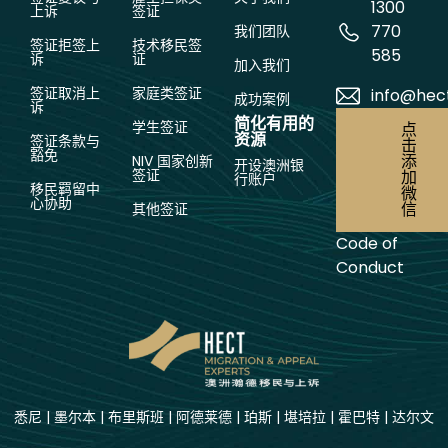
1300
上诉
签证
770
我们团队
签证拒签上
技术移民签
585
诉
证
加入我们
签证取消上
家庭类签证
info@hec
成功案例
诉
简化有用的
学生签证
点
资源
签证条款与
击
豁免
添
NIV 国家创新
开设澳洲银
签证
加
行账户
移民羁留中
微
心协助
信
其他签证
Code of
Conduct
悉尼
|
墨尔本
|
布里斯班
|
阿德莱德
|
珀斯
|
堪培拉
|
霍巴特
|
达尔文