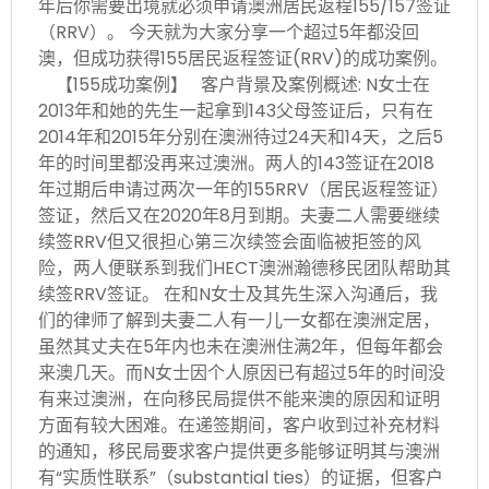
年后你需要出境就必须申请澳洲居民返程155/157签证
（RRV）。 今天就为大家分享一个超过5年都没回
澳，但成功获得155居民返程签证(RRV)的成功案例。
【155成功案例】 客户背景及案例概述: N女士在
2013年和她的先生一起拿到143父母签证后，只有在
2014年和2015年分别在澳洲待过24天和14天，之后5
年的时间里都没再来过澳洲。两人的143签证在2018
年过期后申请过两次一年的155RRV（居民返程签证）
签证，然后又在2020年8月到期。夫妻二人需要继续
续签RRV但又很担心第三次续签会面临被拒签的风
险，两人便联系到我们HECT澳洲瀚德移民团队帮助其
续签RRV签证。 在和N女士及其先生深入沟通后，我
们的律师了解到夫妻二人有一儿一女都在澳洲定居，
虽然其丈夫在5年内也未在澳洲住满2年，但每年都会
来澳几天。而N女士因个人原因已有超过5年的时间没
有来过澳洲，在向移民局提供不能来澳的原因和证明
方面有较大困难。在递签期间，客户收到过补充材料
的通知，移民局要求客户提供更多能够证明其与澳洲
有“实质性联系”（substantial ties）的证据，但客户