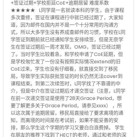
+签证过期+学校拒延CoE+逾期居留 难度系数
★★★★★ L同学是一名就读本科的学生，由于课程
多次重修，签证在课程进行中就已经过期了，大家知
道，因为邮件在国内并不是一个十分常用的沟通方
式，所以大多学生没有养成查邮件的习惯，学校在L同
学签证到期前就已经通知学生安排续签，但是无奈学
生在签证过期后一周才发现，OMG，签证已经过期
了。当时学生比较着急，和学校申请了CoE延期，但
是学校匆忙发了一份没有按照实际情况extend的旧
CoE过来，学生也没有仔细看，就直接交到了移民
局，导致学生实际获批签证的时长仍然无法cover到
课程结束。到第二次续签时，L同学找了不靠谱的中
介，但是中介在签证过期后才递交签证（注意，L同学
在前一次递交签证是使用了28天Grace Period，想
要了解更多关于Grace Period，请参见xxxx） ，所
以这次属于逾期居留，移民局直接给了要求离境的通
知，而离境的时间是在考试前，如果不能妥善的安
排，那么学生这个学期的学习又要白白浪费掉。 学生
在朋友的推荐下找到了HECT的老师，通过和老师的深