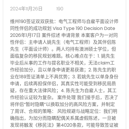
2024年11月26日
190
维州190签证双双获批：电气工程师与自雇平面设计师
同性伴侣的成功规划 Visa Type 190 Decision Date
2026年1月17日 案件综述 申请背景 本案客户为一对同
性伴侣：主申请人姚先生（电气工程师）及其伴侣陈
先生（平面设计师）。两人均持有澳洲硕士学位，但
面临复杂的移民规划难题。核心难点在于：1. 姚先生
毕业后从事的工作与提名职业不相关，无法claim工
作经验加分，且以单身申请更易获邀；2. 陈先生的职
业在189签证清单上不具优势；3. 若姚先生以单身身份
申请，后续再担保伴侣，其真实性可能受到移民局质
疑，存在重大法律风险；4. 陈先生为自雇人士，其工
作经验认证较为复杂。 案件处理 我们接手后，否决了
将伴侣“暂时隐瞒”以换取加分的高风险方案，并制定
了周详、合规的策略： 风险规避与战略定位：我们明
确指出，为加分而隐瞒配偶关系属虚假陈述，一旦被
发现将触发《移民法》第4020条款，可能导致签证被