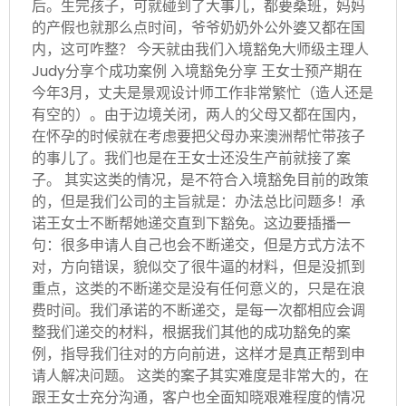
后。生完孩子，可就碰到了大事儿，都要桑班，妈妈
的产假也就那么点时间，爷爷奶奶外公外婆又都在国
内，这可咋整？ 今天就由我们入境豁免大师级主理人
Judy分享个成功案例 入境豁免分享 王女士预产期在
今年3月，丈夫是景观设计师工作非常繁忙（造人还是
有空的）。由于边境关闭，两人的父母又都在国内，
在怀孕的时候就在考虑要把父母办来澳洲帮忙带孩子
的事儿了。我们也是在王女士还没生产前就接了案
子。 其实这类的情况，是不符合入境豁免目前的政策
的，但是我们公司的主旨就是：办法总比问题多！承
诺王女士不断帮她递交直到下豁免。这边要插播一
句：很多申请人自己也会不断递交，但是方式方法不
对，方向错误，貌似交了很牛逼的材料，但是没抓到
重点，这类的不断递交是没有任何意义的，只是在浪
费时间。我们承诺的不断递交，是每一次都相应会调
整我们递交的材料，根据我们其他的成功豁免的案
例，指导我们往对的方向前进，这样才是真正帮到申
请人解决问题。 这类的案子其实难度是非常大的，在
跟王女士充分沟通，客户也全面知晓艰难程度的情况