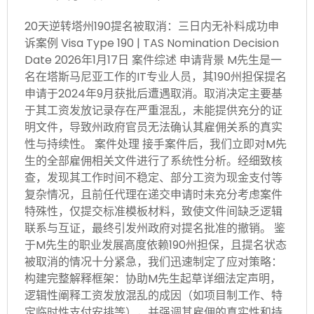
20天逆转塔州190提名被取消：三日内无补料成功申
诉案例 Visa Type 190 | TAS Nomination Decision
Date 2026年1月17日 案件综述 申请背景 M先生是一
名在塔斯马尼亚工作的IT专业人员，其190州担保提名
申请于2024年9月获批后遭遇取消。取消决定主要基
于其工资发放记录存在严重混乱，未能提供充分的证
明文件，导致州政府官员无法确认其雇佣关系的真实
性与持续性。 案件处理 接手案件后，我们立即对M先
生的全部雇佣相关文件进行了系统性分析。经细致核
查，发现其工作时间不稳定、部分工资为现金支付等
复杂情况，且前任代理在递交申请时未充分考虑案件
特殊性，仅提交标准模板材料，致使文件间缺乏逻辑
联系与互证，最终引发州政府对提名批准的撤销。 鉴
于M先生的职业发展高度依赖190州担保，且提名状态
被取消的情况十分紧急，我们迅速制定了应对策略：
构建完整解释框架：协助M先生起草详细法定声明，
逻辑性阐释工资发放混乱的成因（如项目制工作、特
定临时性支付安排等），并强调其雇佣的真实性和持