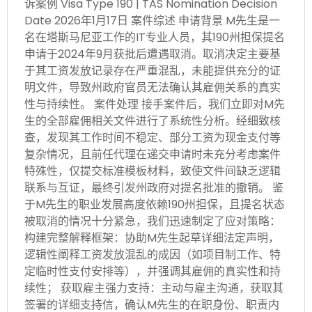
诉案例 Visa Type 190 | TAS Nomination Decision
Date 2026年1月17日 案件综述 申请背景 M先生是一
名在塔斯马尼亚工作的IT专业人员，其190州担保提名
申请于2024年9月获批后遭遇取消。取消决定主要基
于其工资发放记录存在严重混乱，未能提供充分的证
明文件，导致州政府官员无法确认其雇佣关系的真实
性与持续性。 案件处理 接手案件后，我们立即对M先
生的全部雇佣相关文件进行了系统性分析。经细致核
查，发现其工作时间不稳定、部分工资为现金支付等
复杂情况，且前任代理在递交申请时未充分考虑案件
特殊性，仅提交标准模板材料，致使文件间缺乏逻辑
联系与互证，最终引发州政府对提名批准的撤销。 鉴
于M先生的职业发展高度依赖190州担保，且提名状态
被取消的情况十分紧急，我们迅速制定了应对策略：
构建完整解释框架：协助M先生起草详细法定声明，
逻辑性阐释工资发放混乱的成因（如项目制工作、特
定临时性支付安排等），并强调其雇佣的真实性和持
续性； 获取雇主强力支持：主动与雇主沟通，获取其
签署的详细支持信，确认M先生的在职身份、职责内