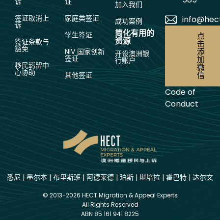
诉
证
加入我们
签证取消上
家庭类签证
info@hec
成功案例
诉
简化有用的
学生签证
点
资源
签证条款与
击
豁免
添
NIV 国家创新
开设澳洲银
签证
加
行账户
移民羁留中
微
心协助
信
其他签证
Code of
Conduct
悉尼
|
墨尔本
|
布里斯班
|
阿德莱德
|
珀斯
|
堪培拉
|
霍巴特
|
达尔文
© 2013-2026 HECT Migration & Appeal Experts
All Rights Reserved
ABN 85 161 941 8225