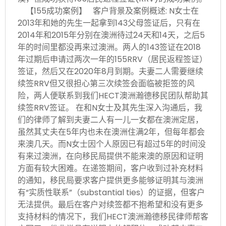
【155成功案例】 客户背景及案例概述: N女士在
2013年和她的先生一起拿到143父母签证后，只有在
2014年和2015年分别在澳洲待过24天和14天，之后5
年的时间里都没再来过澳洲。两人的143签证在2018
年过期后申请过两次一年的155RRV（居民返程签证）
签证，然后又在2020年8月到期。夫妻二人需要继续
续签RRV但又很担心第三次续签会面临被拒签的风
险，两人便联系到我们HECT澳洲瀚德移民团队帮助其
续签RRV签证。 在和N女士及其先生深入沟通后，我
们的律师了解到夫妻二人有一儿一女都在澳洲定居，
虽然其丈夫在5年内也未在澳洲住满2年，但每年都会
来澳几天。而N女士因个人原因已有超过5年的时间没
有来过澳洲，在向移民局提供不能来澳的原因和证明
方面有较大困难。在递签期间，客户收到过补充材料
的通知，移民局要求客户提供更多能够证明其与澳洲
有“实质性联系”（substantial ties）的证据，但客户
无法提供。最后在客户对续签都不抱希望和没有更多
支持材料的情况下，我们HECT澳洲瀚德移民律师帮客