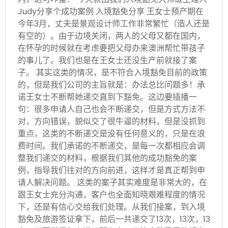
Judy分享个成功案例 入境豁免分享 王女士预产期在
今年3月，丈夫是景观设计师工作非常繁忙（造人还是
有空的）。由于边境关闭，两人的父母又都在国内，
在怀孕的时候就在考虑要把父母办来澳洲帮忙带孩子
的事儿了。我们也是在王女士还没生产前就接了案
子。 其实这类的情况，是不符合入境豁免目前的政策
的，但是我们公司的主旨就是：办法总比问题多！承
诺王女士不断帮她递交直到下豁免。这边要插播一
句：很多申请人自己也会不断递交，但是方式方法不
对，方向错误，貌似交了很牛逼的材料，但是没抓到
重点，这类的不断递交是没有任何意义的，只是在浪
费时间。我们承诺的不断递交，是每一次都相应会调
整我们递交的材料，根据我们其他的成功豁免的案
例，指导我们往对的方向前进，这样才是真正帮到申
请人解决问题。 这类的案子其实难度是非常大的，在
跟王女士充分沟通，客户也全面知晓艰难程度的情况
下，还是有信心交给我们处理。从我们接案，到入境
豁免及旅游签证拿下，前后一共递交了13次，13次，13