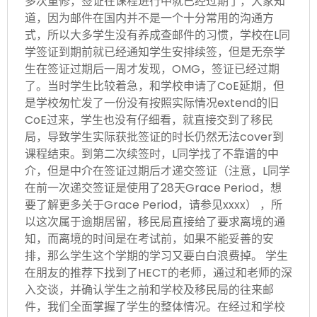
多次重修，签证在课程进行中就已经过期了，大家知
道，因为邮件在国内并不是一个十分常用的沟通方
式，所以大多学生没有养成查邮件的习惯，学校在L同
学签证到期前就已经通知学生安排续签，但是无奈学
生在签证过期后一周才发现，OMG，签证已经过期
了。当时学生比较着急，和学校申请了CoE延期，但
是学校匆忙发了一份没有按照实际情况extend的旧
CoE过来，学生也没有仔细看，就直接交到了移民
局，导致学生实际获批签证的时长仍然无法cover到
课程结束。到第二次续签时，L同学找了不靠谱的中
介，但是中介在签证过期后才递交签证（注意，L同学
在前一次递交签证是使用了28天Grace Period，想
要了解更多关于Grace Period，请参见xxxx） ，所
以这次属于逾期居留，移民局直接给了要求离境的通
知，而离境的时间是在考试前，如果不能妥善的安
排，那么学生这个学期的学习又要白白浪费掉。 学生
在朋友的推荐下找到了HECT的老师，通过和老师的深
入交谈，并确认学生之前和学校及移民局的往来邮
件，我们全面掌握了学生的整体情况。在经过和学校