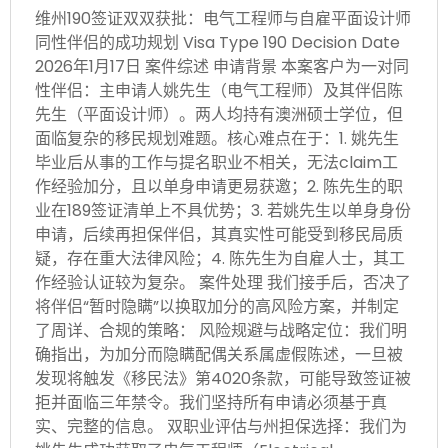
维州190签证双双获批：电气工程师与自雇平面设计师
同性伴侣的成功规划 Visa Type 190 Decision Date
2026年1月17日 案件综述 申请背景 本案客户为一对同
性伴侣：主申请人姚先生（电气工程师）及其伴侣陈
先生（平面设计师）。两人均持有澳洲硕士学位，但
面临复杂的移民规划难题。核心难点在于：1. 姚先生
毕业后从事的工作与提名职业不相关，无法claim工
作经验加分，且以单身申请更易获邀；2. 陈先生的职
业在189签证清单上不具优势；3. 若姚先生以单身身份
申请，后续再担保伴侣，其真实性可能受到移民局质
疑，存在重大法律风险；4. 陈先生为自雇人士，其工
作经验认证较为复杂。 案件处理 我们接手后，否决了
将伴侣“暂时隐瞒”以换取加分的高风险方案，并制定
了周详、合规的策略： 风险规避与战略定位：我们明
确指出，为加分而隐瞒配偶关系属虚假陈述，一旦被
发现将触发《移民法》第4020条款，可能导致签证被
拒并面临三年禁令。我们坚持所有申请必须基于真
实、完整的信息。 双职业评估与州担保选择：我们为