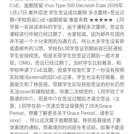
CoE，逾期居留 Visa Type 500 Decision Date 2026年
1月17日 案件综述 学生签证成功案例 多次重修+签证过
期+学校拒延CoE+逾期居留 难度系数 ★★★★★ L同
学是一名就读本科的学生，由于课程多次重修，签证在
课程进行中就已经过期了，大家知道，因为邮件在国内
并不是一个十分常用的沟通方式，所以大多学生没有养
成查邮件的习惯，学校在L同学签证到期前就已经通知
学生安排续签，但是无奈学生在签证过期后一周才发
现，OMG，签证已经过期了。当时学生比较着急，和
学校申请了CoE延期，但是学校匆忙发了一份没有按照
实际情况extend的旧CoE过来，学生也没有仔细看，就
直接交到了移民局，导致学生实际获批签证的时长仍然
无法cover到课程结束。到第二次续签时，L同学找了不
靠谱的中介，但是中介在签证过期后才递交签证（注
意，L同学在前一次递交签证是使用了28天Grace
Period，想要了解更多关于Grace Period，请参见
xxxx） ，所以这次属于逾期居留，移民局直接给了要
求离境的通知，而离境的时间是在考试前，如果不能妥