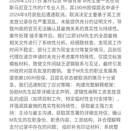
2026年1月17日 案件综述 申请背景 M先生是一名在塔
斯马尼亚工作的IT专业人员，其190州担保提名申请于
2024年9月获批后遭遇取消。取消决定主要基于其工资
发放记录存在严重混乱，未能提供充分的证明文件，导
致州政府官员无法确认其雇佣关系的真实性与持续性。
案件处理 接手案件后，我们立即对M先生的全部雇佣
相关文件进行了系统性分析。经细致核查，发现其工作
时间不稳定、部分工资为现金支付等复杂情况，且前任
代理在递交申请时未充分考虑案件特殊性，仅提交标准
模板材料，致使文件间缺乏逻辑联系与互证，最终引发
州政府对提名批准的撤销。 鉴于M先生的职业发展高
度依赖190州担保，且提名状态被取消的情况十分紧
急，我们迅速制定了应对策略： 构建完整解释框架：
协助M先生起草详细法定声明，逻辑性阐释工资发放混
乱的成因（如项目制工作、特定临时性支付安排等），
并强调其雇佣的真实性和持续性； 获取雇主强力支
持：主动与雇主沟通，获取其签署的详细支持信，确认
M先生的在职身份、职责内容、工资结构，并合理解释
支付记录中存在的问题； 组织补充印证材料：系统整