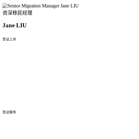
资深移民经理
Jane LIU
签证上诉
签证复议与上诉
签证拒签上诉
签证取消上诉
签证条款与豁免
移民羁留中心协助
签证服务
雇主担保类签证
技术移民签证