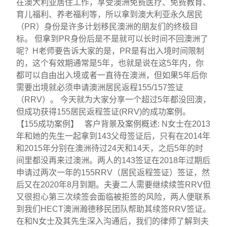
在澳大利亚居住工作，享受澳洲免费医疗、免费教育、
育儿福利、养老福利等，所以拿到澳大利亚永久居民
（PR）身份是许多计划移民澳洲的朋友们的终极目
标。 但拿到PR身份后是不是就可以长时间不回澳洲了
呢？H老师要告诉大家的是，PR是有出入境时间限制
的，这个有效期通常是5年，也就是说在这5年内，你
都可以自由出入境或者一直待在澳洲，但如果5年后你
需要出境就必须申请澳洲居民返程155/157签证
（RRV）。 今天就为大家分享一个超过5年都没回澳，
但成功获得155居民返程签证(RRV)的成功案例。
【155成功案例】 客户背景及案例概述: N女士在2013
年和她的先生一起拿到143父母签证后，只有在2014年
和2015年分别在澳洲待过24天和14天，之后5年的时
间里都没再来过澳洲。两人的143签证在2018年过期后
申请过两次一年的155RRV（居民返程签证）签证，然
后又在2020年8月到期。夫妻二人需要继续续签RRV但
又很担心第三次续签会面临被拒签的风险，两人便联系
到我们HECT澳洲瀚德移民团队帮助其续签RRV签证。
在和N女士及其先生深入沟通后，我们的律师了解到夫