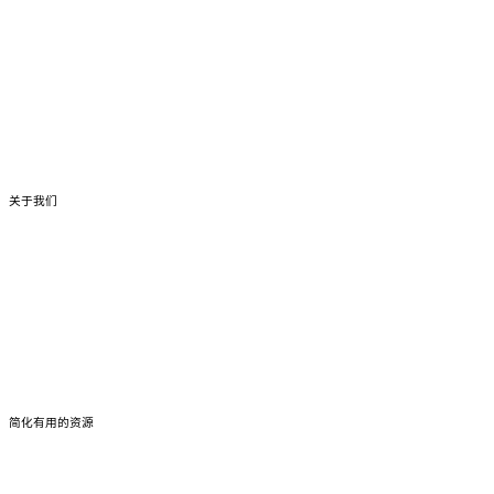
家庭类签证
学生签证
NIV 国家创新签证
其他签证
关于我们
关于我们
我们团队
加入我们
成功案例
简化有用的资源
开设澳洲银行账户