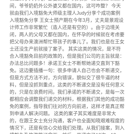
间，爷爷奶奶外公外婆又都在国内，这可咋整？ 今天
就由我们入境豁免大师级主理人Judy分享个成功案例
入境豁免分享 王女士预产期在今年3月，丈夫是景观设
计师工作非常繁忙（造人还是有空的）。由于边境关
闭，两人的父母又都在国内，在怀孕的时候就在考虑要
把父母办来澳洲帮忙带孩子的事儿了。我们也是在王女
士还没生产前就接了案子。 其实这类的情况，是不符
合入境豁免目前的政策的，但是我们公司的主旨就是：
办法总比问题多！承诺王女士不断帮她递交直到下豁
免。这边要插播一句：很多申请人自己也会不断递交，
但是方式方法不对，方向错误，貌似交了很牛逼的材
料，但是没抓到重点，这类的不断递交是没有任何意义
的，只是在浪费时间。我们承诺的不断递交，是每一次
都相应会调整我们递交的材料，根据我们其他的成功豁
免的案例，指导我们往对的方向前进，这样才是真正帮
到申请人解决问题。 这类的案子其实难度是非常大
的，在跟王女士充分沟通，客户也全面知晓艰难程度的
情况下，还是有信心交给我们处理。从我们接案，到入