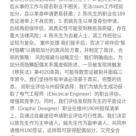
后从事的工作与提名职业不相关，无法claim工作经验
加分，且以单身申请更易获邀；2. 陈先生的职业在189
签证清单上不具优势；3. 若姚先生以单身身份申请，
后续再担保伴侣，其真实性可能受到移民局质疑，存在
重大法律风险；4. 陈先生为自雇人士，其工作经验认
证较为复杂。 案件处理 我们接手后，否决了将伴侣“暂
时隐瞒”以换取加分的高风险方案，并制定了周详、合
规的策略： 风险规避与战略定位：我们明确指出，为
加分而隐瞒配偶关系属虚假陈述，一旦被发现将触发
《移民法》第4020条款，可能导致签证被拒并面临三
年禁令。我们坚持所有申请必须基于真实、完整的信
息。 双职业评估与州担保选择：我们为姚先生成功获
取了电气工程师（Electrical Engineer）的职业评估，
增强其竞争力。同时，我们评估发现陈先生的平面设计
师（Graphic Designer）职业在维州190州担保清单
上，且通过自雇途径申请职业评估可行性高。我们决定
以陈先生作为主申请人，姚先生作为副申请人，共同申
请维州190签证，这样既可获得配偶加分，又完全合