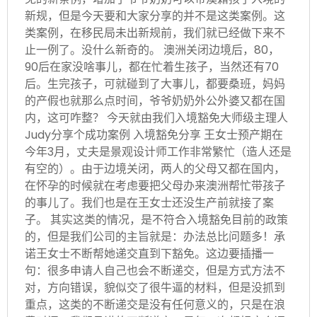
新规，但是今天要和大家分享的并不是这类案例。这
类案例，在移民局未出新规前，我们就已经做下来不
止一例了。没什么新奇的。 澳洲关闭边境后，80，
90后在家没啥事儿，都在忙着生孩子，当然还有70
后。生完孩子，可就碰到了大事儿，都要桑班，妈妈
的产假也就那么点时间，爷爷奶奶外公外婆又都在国
内，这可咋整？ 今天就由我们入境豁免大师级主理人
Judy分享个成功案例 入境豁免分享 王女士预产期在
今年3月，丈夫是景观设计师工作非常繁忙（造人还是
有空的）。由于边境关闭，两人的父母又都在国内，
在怀孕的时候就在考虑要把父母办来澳洲帮忙带孩子
的事儿了。我们也是在王女士还没生产前就接了案
子。 其实这类的情况，是不符合入境豁免目前的政策
的，但是我们公司的主旨就是：办法总比问题多！承
诺王女士不断帮她递交直到下豁免。这边要插播一
句：很多申请人自己也会不断递交，但是方式方法不
对，方向错误，貌似交了很牛逼的材料，但是没抓到
重点，这类的不断递交是没有任何意义的，只是在浪