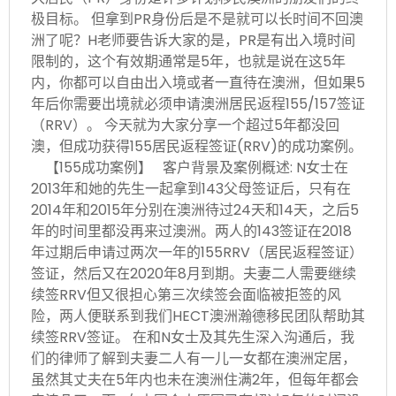
极目标。 但拿到PR身份后是不是就可以长时间不回澳
洲了呢？H老师要告诉大家的是，PR是有出入境时间
限制的，这个有效期通常是5年，也就是说在这5年
内，你都可以自由出入境或者一直待在澳洲，但如果5
年后你需要出境就必须申请澳洲居民返程155/157签证
（RRV）。 今天就为大家分享一个超过5年都没回
澳，但成功获得155居民返程签证(RRV)的成功案例。
【155成功案例】 客户背景及案例概述: N女士在
2013年和她的先生一起拿到143父母签证后，只有在
2014年和2015年分别在澳洲待过24天和14天，之后5
年的时间里都没再来过澳洲。两人的143签证在2018
年过期后申请过两次一年的155RRV（居民返程签证）
签证，然后又在2020年8月到期。夫妻二人需要继续
续签RRV但又很担心第三次续签会面临被拒签的风
险，两人便联系到我们HECT澳洲瀚德移民团队帮助其
续签RRV签证。 在和N女士及其先生深入沟通后，我
们的律师了解到夫妻二人有一儿一女都在澳洲定居，
虽然其丈夫在5年内也未在澳洲住满2年，但每年都会