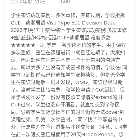
2024年11月26日
500
学生签证成功案例：多次重修，签证过期，学校拒延
CoE，逾期居留 Visa Type 500 Decision Date
2026年1月17日 案件综述 学生签证成功案例 多次重修
+签证过期+学校拒延CoE+逾期居留 难度系数
★★★★★ L同学是一名就读本科的学生，由于课程
多次重修，签证在课程进行中就已经过期了，大家知
道，因为邮件在国内并不是一个十分常用的沟通方
式，所以大多学生没有养成查邮件的习惯，学校在L同
学签证到期前就已经通知学生安排续签，但是无奈学
生在签证过期后一周才发现，OMG，签证已经过期
了。当时学生比较着急，和学校申请了CoE延期，但
是学校匆忙发了一份没有按照实际情况extend的旧
CoE过来，学生也没有仔细看，就直接交到了移民
局，导致学生实际获批签证的时长仍然无法cover到
课程结束。到第二次续签时，L同学找了不靠谱的中
介，但是中介在签证过期后才递交签证（注意，L同学
在前一次递交签证是使用了28天Grace Period，想