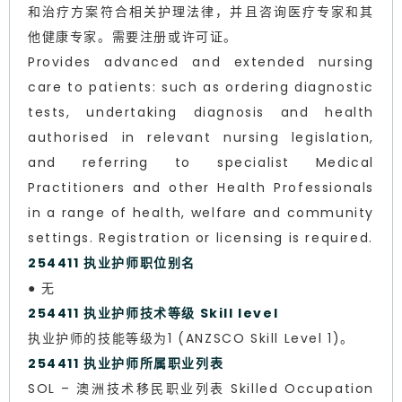
和治疗方案符合相关护理法律，并且咨询医疗专家和其
他健康专家。需要注册或许可证。
Provides advanced and extended nursing
care to patients: such as ordering diagnostic
tests, undertaking diagnosis and health
authorised in relevant nursing legislation,
and referring to specialist Medical
Practitioners and other Health Professionals
in a range of health, welfare and community
settings. Registration or licensing is required.
254411 执业护师职位别名
● 无
254411 执业护师技术等级 Skill level
执业护师的技能等级为1 (ANZSCO Skill Level 1)。
254411 执业护师所属职业列表
SOL – 澳洲技术移民职业列表 Skilled Occupation