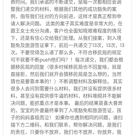
费时间。我们承诺的不断递交，是每一次都相应会调
整我们递交的材料，根据我们其他的成功豁免的案
例，指导我们往对的方向前进，这样才是真正帮到申
请人解决问题。 这类的案子其实难度是非常大的，在
跟王女士充分沟通，客户也全面知晓艰难程度的情况
下，还是有信心交给我们处理。从我们接案，到入境
豁免及旅游签证拿下，前后一共递交了13次，13次，13
次。不要觉得怎么递了那么多，不符合移民局的规定
可不就要不断push他们吗？！每次递交，我们都会根
据移民局的回复（很多时候移民局也不回复啥，就是
直接拒，然后我们就开会猜移民局是怎么想的，当然
猜也是要靠本事的！）不断调整材料及解释信。 其实
很多人会问到需要什么材料，我们并没有提供很多材
料，甚至没有提供很牛逼的材料，材料堆砌并不能解
决问题，能抓重点才是本事。 最后的结果是喜大普奔
的，宝宝的外婆最终拿到了入境豁免和旅游签证，孩
子的妈妈喜极而泣！ 如果你也遇到相同的问题，请扫
描下方二维码，和我们联系，帮你解决问题，是我们
的责任，只要你不放弃，我们也不放弃，你放弃，我