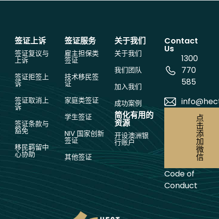
签证上诉
签证服务
关于我们
Contact
Us
签证复议与
雇主担保类
关于我们
1300
上诉
签证
770
我们团队
签证拒签上
技术移民签
585
诉
证
加入我们
签证取消上
家庭类签证
info@hec
成功案例
诉
简化有用的
学生签证
点
资源
签证条款与
击
豁免
添
NIV 国家创新
开设澳洲银
签证
加
行账户
移民羁留中
微
心协助
信
其他签证
Code of
Conduct