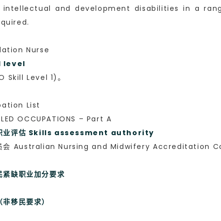
 intellectual and development disabilities in a r
equired.
tion Nurse
level
ll Level 1)。
tion List
ED OCCUPATIONS – Part A
Skills assessment authority
stralian Nursing and Midwifery Accreditati
移民紧缺职业加分要求
求（非移民要求）