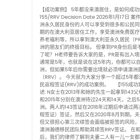
【成功案例】 5年都没来澳居住，是如何成功续签P
155/RRV Decision Date 2026年1月
洲永久居民身份的人可以享受到很多和公民同
期的在澳大利亚居住工作，享受澳洲免费医疗
养老福利等，所以拿到澳大利亚永久居民（P
洲的朋友们的终极目标。 但拿到PR身份后是
了呢？H老师要告诉大家的是，PR是有出入
通常是5年，也就是说在这5年内，你都可以
洲，但如果5年后你需要出境就必须申请澳洲居民
（RRV）。 今天就为大家分享一个超过5年都
民返程签证(RRV)的成功案例。 【155成
述: N女士在2013年和她的先生一起拿到143
和2015年分别在澳洲待过24天和14天，之
洲。两人的143签证在2018年过期后申请过两
程签证）签证，然后又在2020年8月到期。夫
但又很担心第三次续签会面临被拒签的风险，
澳洲瀚德移民团队帮助其续签RRV签证。 在
后，我们的律师了解到夫妻二人有一儿一女都