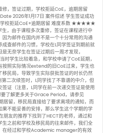
重修，签证过期，学校拒延CoE，逾期居留
sion Date 2026年1月17日 案件综述 学生签证成功
学校拒延CoE+逾期居留 难度系数 ★★★★★
学生，由于课程多次重修，签证在课程进行中
，因为邮件在国内并不是一个十分常用的沟通
养成查邮件的习惯，学校在L同学签证到期前就
但是无奈学生在签证过期后一周才发现，
当时学生比较着急，和学校申请了CoE延期，
按照实际情况extend的旧CoE过来，学生也
了移民局，导致学生实际获批签证的时长仍然
。到第二次续签时，L同学找了不靠谱的中介，但
交签证（注意，L同学在前一次递交签证是使用
，想要了解更多关于Grace Period，请参见
于逾期居留，移民局直接给了要求离境的通知，而
如果不能妥善的安排，那么学生这个学期的学
在朋友的推荐下找到了HECT的老师，通过和
学生之前和学校及移民局的往来邮件，我们全
经过和学校Academic manager的有效