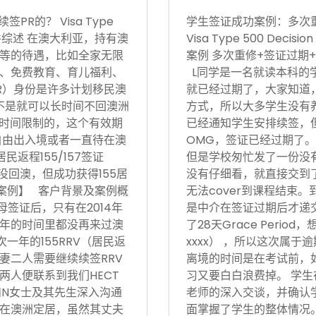
R的？ Visa Type
学生签证成功案例：多次
17日 案件综述 在澳大利亚，持有澳
Visa Type 500 Deci
等的待遇，比如全家无限
案例 多次重修+签证过期+
、免费教育、育儿福利、
L同学是一名就读本科的
R）身份是许多计划移民澳
就已经过期了，大家知道
不是就可以长时间不回澳洲
方式，所以大多学生没有
境时间限制的，这个有效期
已经通知学生安排续签，
自由出入境或者一直待在澳
OMG，签证已经过期了。
返程155/157签证
但是学校匆忙发了一份没有
没回澳，但成功获得155居
没有仔细看，就直接交到
功案例】 客户背景及案例概
无法cover到课程结束
父母签证后，只有在2014年
是中介在签证过期后才递
后5年的时间里都没再来过澳
了28天Grace Period
次一年的155RRV（居民返
xxxx） ，所以这次属
妻二人需要继续续签RRV
离境的时间是在考试前，
两人便联系到我们HECT
习又要白白浪费掉。 学生
和N女士及其先生深入沟通
老师的深入交谈，并确认
在澳洲定居，虽然其丈夫
面掌握了学生的整体情况。在