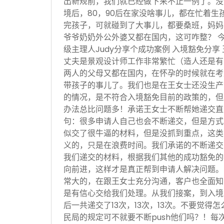
出新规前，我们就已经做下来不止一例了。没
境后，80，90后在家没啥事儿，都在忙着生
完孩子，可就碰到了大事儿，都要桑班，妈妈
爷爷奶奶外公外婆又都在国内，这可咋整？ 
级主理人Judy分享个成功案例 入境豁免分享
丈夫是景观设计师工作非常繁忙（造人还是有
两人的父母又都在国内，在怀孕的时候就在考
带孩子的事儿了。我们也是在王女士还没生产
的情况，是不符合入境豁免目前的政策的，但
办法总比问题多！承诺王女士不断帮她递交直
句：很多申请人自己也会不断递交，但是方式
似交了很牛逼的材料，但是没抓到重点，这类
义的，只是在浪费时间。我们承诺的不断递交
我们递交的材料，根据我们其他的成功豁免的
向前进，这样才是真正帮到申请人解决问题。
常大的，在跟王女士充分沟通，客户也全面知
是有信心交给我们处理。从我们接案，到入境
后一共递交了13次，13次，13次。不要觉得
民局的规定可不就要不断push他们吗？！每