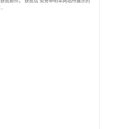
获批邮件。 获批信 免责申明本网站所展示的
…