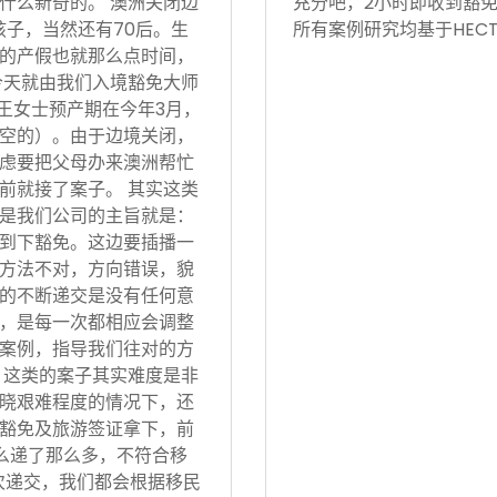
什么新奇的。 澳洲关闭边
充分吧，2小时即收到豁免
孩子，当然还有70后。生
所有案例研究均基于HECT
的产假也就那么点时间，
今天就由我们入境豁免大师
 王女士预产期在今年3月，
空的）。由于边境关闭，
虑要把父母办来澳洲帮忙
前就接了案子。 其实这类
是我们公司的主旨就是：
到下豁免。这边要插播一
方法不对，方向错误，貌
的不断递交是没有任何意
，是每一次都相应会调整
案例，指导我们往对的方
 这类的案子其实难度是非
晓艰难程度的情况下，还
豁免及旅游签证拿下，前
怎么递了那么多，不符合移
次递交，我们都会根据移民