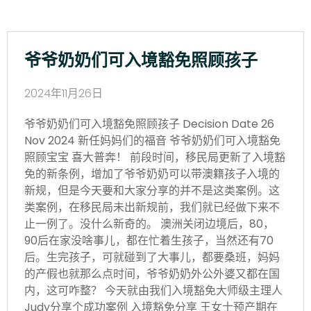
爷爷奶奶们可入境豁免照顾孩子
2024年11月26日
爷爷奶奶们可入境豁免照顾孩子 Decision Date 26
Nov 2024 新任妈妈们的福音 爷爷奶奶们可入境豁免
照顾宝宝 喜大普奔！ 前段时间，移民局更新了入境豁
免的新条例，增加了爷爷奶奶可以带澳籍孩子入境的
新规，但是今天要和大家分享的并不是这类案例。这
类案例，在移民局未出新规前，我们就已经做下来不
止一例了。没什么新奇的。 澳洲关闭边境后，80，
90后在家没啥事儿，都在忙着生孩子，当然还有70
后。生完孩子，可就碰到了大事儿，都要桑班，妈妈
的产假也就那么点时间，爷爷奶奶外公外婆又都在国
内，这可咋整？ 今天就由我们入境豁免大师级主理人
Judy分享个成功案例 入境豁免分享 王女士预产期在