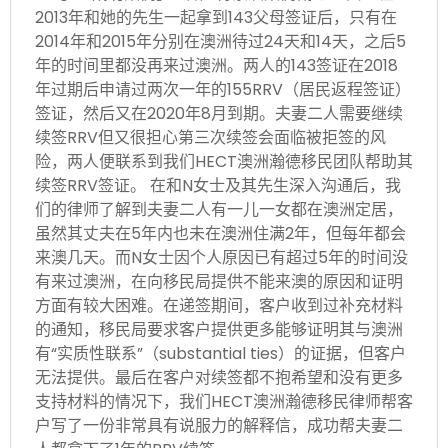
2013年和她的先生一起拿到143父母签证后，只有在
2014年和2015年分别在澳洲待过24天和14天，之后5
年的时间里都没再来过澳洲。两人的143签证在2018
年过期后申请过两次一年的155RRV（居民返程签证）
签证，然后又在2020年8月到期。夫妻二人需要继续
续签RRV但又很担心第三次续签会面临被拒签的风
险，两人便联系到我们HECT澳洲瀚德移民团队帮助其
续签RRV签证。 在和N女士及其先生深入沟通后，我
们的律师了解到夫妻二人有一儿一女都在澳洲定居，
虽然其丈夫在5年内也未在澳洲住满2年，但每年都会
来澳几天。而N女士因个人原因已有超过5年的时间没
有来过澳洲，在向移民局提供不能来澳的原因和证明
方面有较大困难。在递签期间，客户收到过补充材料
的通知，移民局要求客户提供更多能够证明其与澳洲
有“实质性联系”（substantial ties）的证据，但客户
无法提供。最后在客户对续签都不抱希望和没有更多
支持材料的情况下，我们HECT澳洲瀚德移民律师帮客
户写了一份非常具有说服力的解释信，成功帮夫妻二