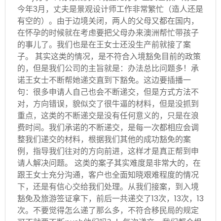
今年3月，丈夫是景观设计师工作非常繁忙（造人还是
有空的）。由于边境关闭，两人的父母又都在国内，
在怀孕的时候就在考虑要把父母办来澳洲帮忙带孩子
的事儿了。我们也是在王女士还没生产前就接了案
子。 其实这类的情况，是不符合入境豁免目前的政策
的，但是我们公司的主旨就是：办法总比问题多！承
诺王女士不断帮她递交直到下豁免。这边要插播一
句：很多申请人自己也会不断递交，但是方式方法不
对，方向错误，貌似交了很牛逼的材料，但是没抓到
重点，这类的不断递交是没有任何意义的，只是在浪
费时间。我们承诺的不断递交，是每一次都相应会调
整我们递交的材料，根据我们其他的成功豁免的案
例，指导我们往对的方向前进，这样才是真正帮到申
请人解决问题。 这类的案子其实难度是非常大的，在
跟王女士充分沟通，客户也全面知晓艰难程度的情况
下，还是有信心交给我们处理。从我们接案，到入境
豁免及旅游签证拿下，前后一共递交了13次，13次，13
次。不要觉得怎么递了那么多，不符合移民局的规定