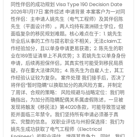
同性伴侣的成功规划 Visa Type 190 Decision Date
2026年1月17日 案件综述 申请背景 本案客户为一对同
性伴侣：主申请人姚先生（电气工程师）及其伴侣陈
先生（平面设计师）。两人均持有澳洲硕士学位，但
面临复杂的移民规划难题。核心难点在于：1. 姚先生
毕业后从事的工作与提名职业不相关，无法claim工
作经验加分，且以单身申请更易获邀；2. 陈先生的职
业在189签证清单上不具优势；3. 若姚先生以单身身份
申请，后续再担保伴侣，其真实性可能受到移民局质
疑，存在重大法律风险；4. 陈先生为自雇人士，其工
作经验认证较为复杂。 案件处理 我们接手后，否决了
将伴侣“暂时隐瞒”以换取加分的高风险方案，并制定
了周详、合规的策略： 风险规避与战略定位：我们明
确指出，为加分而隐瞒配偶关系属虚假陈述，一旦被
发现将触发《移民法》第4020条款，可能导致签证被
拒并面临三年禁令。我们坚持所有申请必须基于真
实、完整的信息。 双职业评估与州担保选择：我们为
姚先生成功获取了电气工程师（Electrical
Engineer）的职业评估，增强其竞争力。同时，我们