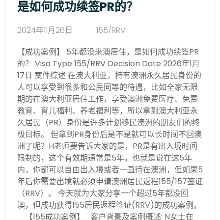
是如何成功续签PR的？
2024年11月26日
155/RRV
【成功案例】 5年都没来澳居住，是如何成功续签PR
的？ Visa Type 155/RRV Decision Date 2026年1月
17日 案件综述 在澳大利亚，持有澳洲永久居民身份的
人可以享受到很多和公民同等的待遇，比如全家无限
期的在澳大利亚居住工作，享受澳洲免费医疗、免费
教育、育儿福利、养老福利等，所以拿到澳大利亚永
久居民（PR）身份是许多计划移民澳洲的朋友们的终
极目标。 但拿到PR身份后是不是就可以长时间不回澳
洲了呢？H老师要告诉大家的是，PR是有出入境时间
限制的，这个有效期通常是5年，也就是说在这5年
内，你都可以自由出入境或者一直待在澳洲，但如果5
年后你需要出境就必须申请澳洲居民返程155/157签证
（RRV）。 今天就为大家分享一个超过5年都没回
澳，但成功获得155居民返程签证(RRV)的成功案例。
【155成功案例】 客户背景及案例概述: N女士在