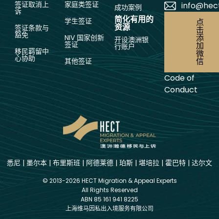
签证取消上
家庭类签证
info@hec
成功案例
诉
简化有用的
学生签证
点
资源
签证条款与
击
豁免
添
NIV 国家创新
开设澳洲银
签证
加
行账户
移民羁留中
微
心协助
信
其他签证
Code of
Conduct
悉尼
|
墨尔本
|
布里斯班
|
阿德莱德
|
珀斯
|
堪培拉
|
霍巴特
|
达尔文
© 2013-2026 HECT Migration & Appeal Experts
All Rights Reserved
ABN 85 161 941 8225
上海维马因私出入境服务有限公司