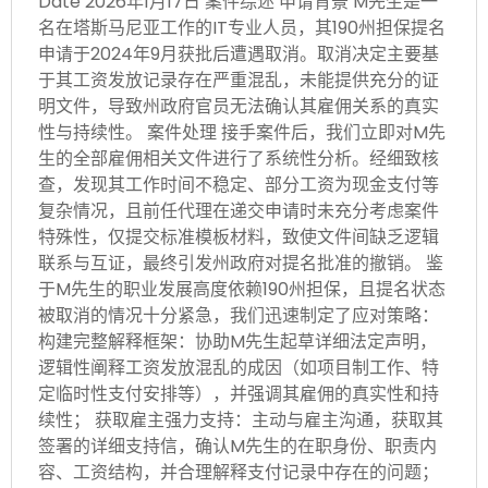
Date 2026年1月17日 案件综述 申请背景 M先生是一
名在塔斯马尼亚工作的IT专业人员，其190州担保提名
申请于2024年9月获批后遭遇取消。取消决定主要基
于其工资发放记录存在严重混乱，未能提供充分的证
明文件，导致州政府官员无法确认其雇佣关系的真实
性与持续性。 案件处理 接手案件后，我们立即对M先
生的全部雇佣相关文件进行了系统性分析。经细致核
查，发现其工作时间不稳定、部分工资为现金支付等
复杂情况，且前任代理在递交申请时未充分考虑案件
特殊性，仅提交标准模板材料，致使文件间缺乏逻辑
联系与互证，最终引发州政府对提名批准的撤销。 鉴
于M先生的职业发展高度依赖190州担保，且提名状态
被取消的情况十分紧急，我们迅速制定了应对策略：
构建完整解释框架：协助M先生起草详细法定声明，
逻辑性阐释工资发放混乱的成因（如项目制工作、特
定临时性支付安排等），并强调其雇佣的真实性和持
续性； 获取雇主强力支持：主动与雇主沟通，获取其
签署的详细支持信，确认M先生的在职身份、职责内
容、工资结构，并合理解释支付记录中存在的问题；