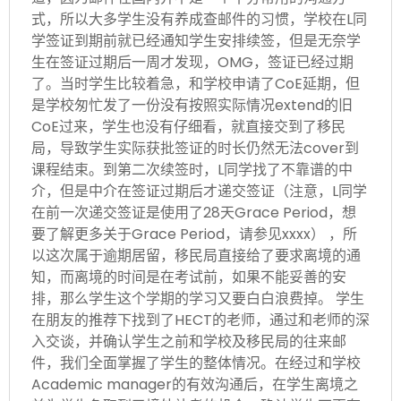
式，所以大多学生没有养成查邮件的习惯，学校在L同
学签证到期前就已经通知学生安排续签，但是无奈学
生在签证过期后一周才发现，OMG，签证已经过期
了。当时学生比较着急，和学校申请了CoE延期，但
是学校匆忙发了一份没有按照实际情况extend的旧
CoE过来，学生也没有仔细看，就直接交到了移民
局，导致学生实际获批签证的时长仍然无法cover到
课程结束。到第二次续签时，L同学找了不靠谱的中
介，但是中介在签证过期后才递交签证（注意，L同学
在前一次递交签证是使用了28天Grace Period，想
要了解更多关于Grace Period，请参见xxxx） ，所
以这次属于逾期居留，移民局直接给了要求离境的通
知，而离境的时间是在考试前，如果不能妥善的安
排，那么学生这个学期的学习又要白白浪费掉。 学生
在朋友的推荐下找到了HECT的老师，通过和老师的深
入交谈，并确认学生之前和学校及移民局的往来邮
件，我们全面掌握了学生的整体情况。在经过和学校
Academic manager的有效沟通后，在学生离境之