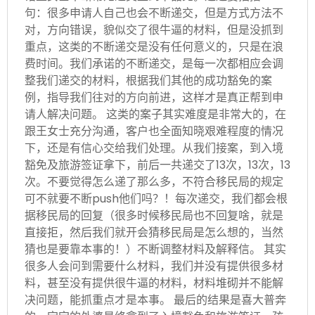
句：很多申请人自己也会不断递交，但是方式方法不
对，方向错误，貌似交了很牛逼的材料，但是没抓到
重点，这类的不断递交是没有任何意义的，只是在浪
费时间。我们承诺的不断递交，是每一次都相应会调
整我们递交的材料，根据我们其他的成功豁免的案
例，指导我们往对的方向前进，这样才是真正帮到申
请人解决问题。 这类的案子其实难度是非常大的，在
跟王女士充分沟通，客户也全面知晓艰难程度的情况
下，还是有信心交给我们处理。从我们接案，到入境
豁免及旅游签证拿下，前后一共递交了13次，13次，13
次。不要觉得怎么递了那么多，不符合移民局的规定
可不就要不断push他们吗？！每次递交，我们都会根
据移民局的回复（很多时候移民局也不回复啥，就是
直接拒，然后我们就开会猜移民局是怎么想的，当然
猜也是要靠本事的！）不断调整材料及解释信。 其实
很多人会问到需要什么材料，我们并没有提供很多材
料，甚至没有提供很牛逼的材料，材料堆砌并不能解
决问题，能抓重点才是本事。 最后的结果是喜大普奔