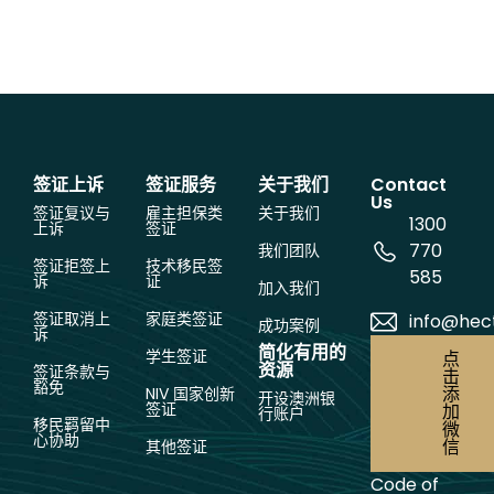
签证上诉
签证服务
关于我们
Contact
Us
签证复议与
雇主担保类
关于我们
1300
上诉
签证
770
我们团队
签证拒签上
技术移民签
585
诉
证
加入我们
签证取消上
家庭类签证
info@hec
成功案例
诉
简化有用的
学生签证
点
资源
签证条款与
击
豁免
添
NIV 国家创新
开设澳洲银
签证
加
行账户
移民羁留中
微
心协助
信
其他签证
Code of