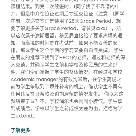
课程结束。到第二次续签时，L同学找了不靠谱的中
介，但是中介在签证过期后才递交签证（注意，L同学
在前一次递交签证是使用了28天Grace Period，想
要了解更多关于Grace Period，请参见xxxx） ，所
以这次属于逾期居留，移民局直接给了要求离境的通
知，而离境的时间是在考试前，如果不能妥善的安
排，那么学生这个学期的学习又要白白浪费掉。 学生
在朋友的推荐下找到了HECT的老师，通过和老师的深
入交谈，并确认学生之前和学校及移民局的往来邮
件，我们全面掌握了学生的整体情况。在经过和学校
Academic manager的有效沟通后，在学生离境之
前为学生争取到了境外补考的机会，确认学生不再有
任何违反签证条款及逾期居留的情况发生。 你以为这
就结束了么？不，学校偶尔也会闹闹小脾气。学生拿
到成绩后，学校以学生之前成绩太差为由，拒绝为学
生extend…
了解更多