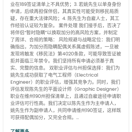
业在189签证清单上不具优势；3. 若姚先生以单身身份
申请，后续再担保伴侣，其真实性可能受到移民局质
疑，存在重大法律风险；4. 陈先生为自雇人士，其工
作经验认证较为复杂。 案件处理 我们接手后，否决了
将伴侣“暂时隐瞒”以换取加分的高风险方案，并制定
了周详、合规的策略： 风险规避与战略定位：我们明
确指出，为加分而隐瞒配偶关系属虚假陈述，一旦被
发现将触发《移民法》第4020条款，可能导致签证被
拒并面临三年禁令。我们坚持所有申请必须基于真
实、完整的信息。 双职业评估与州担保选择：我们为
姚先生成功获取了电气工程师（Electrical
Engineer）的职业评估，增强其竞争力。同时，我们
评估发现陈先生的平面设计师（Graphic Designer）
职业在维州190州担保清单上，且通过自雇途径申请职
业评估可行性高。我们决定以陈先生作为主申请人，
姚先生作为副申请人，共同申请维州190签证，这样既
可获得配偶加分，又完全合规。…
了解更多