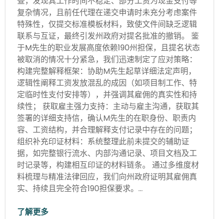
查，发现其工作时间不稳定、部分工资为现金支付等
复杂情况，且前任代理在递交申请时未充分考虑案件
特殊性，仅提交标准模板材料，致使文件间缺乏逻辑
联系与互证，最终引发州政府对提名批准的撤销。 鉴
于M先生的职业发展高度依赖190州担保，且提名状态
被取消的情况十分紧急，我们迅速制定了应对策略：
构建完整解释框架：协助M先生起草详细法定声明，
逻辑性阐释工资发放混乱的成因（如项目制工作、特
定临时性支付安排等），并强调其雇佣的真实性和持
续性； 获取雇主强力支持：主动与雇主沟通，获取其
签署的详细支持信，确认M先生的在职身份、职责内
容、工资结构，并合理解释支付记录中存在的问题；
组织补充印证材料：系统整理此前未提交的辅助证
据，如完整银行流水、内部沟通记录、项目文档及工
时记录等，构建相互印证的材料链条。 通过多维度材
料梳理与精准法律回应，我们向州政府证明其雇佣真
实、持续且完全符合190担保要求。…
了解更多