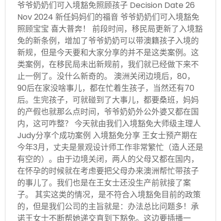
爷爷奶奶们可入境豁免照顾孩子 Decision Date 26
Nov 2024 新任妈妈们的福音 爷爷奶奶们可入境豁免
照顾宝宝 喜大普奔！ 前段时间，移民局更新了入境豁
免的新条例，增加了爷爷奶奶可以带澳籍孩子入境的
新规，但是今天要和大家分享的并不是这类案例。这
类案例，在移民局未出新规前，我们就已经做下来不
止一例了。没什么新奇的。 澳洲关闭边境后，80，
90后在家没啥事儿，都在忙着生孩子，当然还有70
后。生完孩子，可就碰到了大事儿，都要桑班，妈妈
的产假也就那么点时间，爷爷奶奶外公外婆又都在国
内，这可咋整？ 今天就由我们入境豁免大师级主理人
Judy分享个成功案例 入境豁免分享 王女士预产期在
今年3月，丈夫是景观设计师工作非常繁忙（造人还是
有空的）。由于边境关闭，两人的父母又都在国内，
在怀孕的时候就在考虑要把父母办来澳洲帮忙带孩子
的事儿了。我们也是在王女士还没生产前就接了案
子。 其实这类的情况，是不符合入境豁免目前的政策
的，但是我们公司的主旨就是：办法总比问题多！承
诺王女士不断帮她递交直到下豁免。这边要插播一