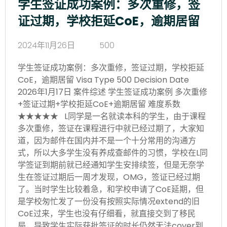
学生签证成功案例：多次重修，签
证过期，学校拒延CoE，逾期居留
2024年11月26日
500
学生签证成功案例：多次重修，签证过期，学校拒延
CoE，逾期居留 Visa Type 500 Decision Date
2026年1月17日 案件综述 学生签证成功案例 多次重修
+签证过期+学校拒延CoE+逾期居留 难度系数
★★★★★ L同学是一名就读本科的学生，由于课程
多次重修，签证在课程进行中就已经过期了，大家知
道，因为邮件在国内并不是一个十分常用的沟通方
式，所以大多学生没有养成查邮件的习惯，学校在L同
学签证到期前就已经通知学生安排续签，但是无奈学
生在签证过期后一周才发现，OMG，签证已经过期
了。当时学生比较着急，和学校申请了CoE延期，但
是学校匆忙发了一份没有按照实际情况extend的旧
CoE过来，学生也没有仔细看，就直接交到了移民
局，导致学生实际获批签证的时长仍然无法cover到