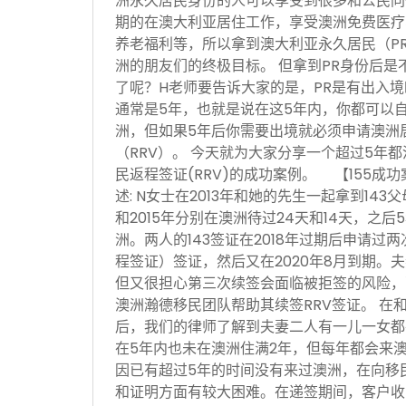
洲永久居民身份的人可以享受到很多和公民同
期的在澳大利亚居住工作，享受澳洲免费医疗
养老福利等，所以拿到澳大利亚永久居民（P
洲的朋友们的终极目标。 但拿到PR身份后是
了呢？H老师要告诉大家的是，PR是有出入
通常是5年，也就是说在这5年内，你都可以
洲，但如果5年后你需要出境就必须申请澳洲居民
（RRV）。 今天就为大家分享一个超过5年都
民返程签证(RRV)的成功案例。 【155成
述: N女士在2013年和她的先生一起拿到143
和2015年分别在澳洲待过24天和14天，之
洲。两人的143签证在2018年过期后申请过两
程签证）签证，然后又在2020年8月到期。夫
但又很担心第三次续签会面临被拒签的风险，
澳洲瀚德移民团队帮助其续签RRV签证。 在
后，我们的律师了解到夫妻二人有一儿一女都
在5年内也未在澳洲住满2年，但每年都会来
因已有超过5年的时间没有来过澳洲，在向移
和证明方面有较大困难。在递签期间，客户收