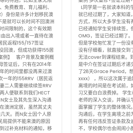
等的待遇，比如全家无限
案例 多次重修+签证过期+
、免费教育、育儿福利、
L同学是一名就读本科的
R）身份是许多计划移民澳
就已经过期了，大家知道
不是就可以长时间不回澳洲
方式，所以大多学生没有
境时间限制的，这个有效期
已经通知学生安排续签，
自由出入境或者一直待在澳
OMG，签证已经过期了。
返程155/157签证
但是学校匆忙发了一份没有
没回澳，但成功获得155居
没有仔细看，就直接交到
功案例】 客户背景及案例概
无法cover到课程结束
父母签证后，只有在2014年
是中介在签证过期后才递
后5年的时间里都没再来过澳
了28天Grace Period
次一年的155RRV（居民返
xxxx） ，所以这次属
妻二人需要继续续签RRV
离境的时间是在考试前，
两人便联系到我们HECT
习又要白白浪费掉。 学生
和N女士及其先生深入沟通
老师的深入交谈，并确认
在澳洲定居，虽然其丈夫
面掌握了学生的整体情况。在
澳几天。而N女士因个人原
沟通后，在学生离境之前
民局提供不能来澳的原因
再有任何违反签证条款及
到过补充材料的通知，移
不，学校偶尔也会闹闹小