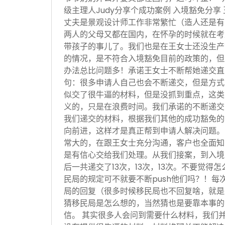
级主理人Judy分享个成功案例 入境豁免分享
丈夫是景观设计师工作非常繁忙（造人还是有
两人的父母又都在国内，在怀孕的时候就在考
带孩子的事儿了。我们也是在王女士还没生产
的情况，是不符合入境豁免目前的政策的，但
办法总比问题多！承诺王女士不断帮她递交直
句：很多申请人自己也会不断递交，但是方式
似交了很牛逼的材料，但是没抓到重点，这类
义的，只是在浪费时间。我们承诺的不断递交
我们递交的材料，根据我们其他的成功豁免的
向前进，这样才是真正帮到申请人解决问题。
常大的，在跟王女士充分沟通，客户也全面知
是有信心交给我们处理。从我们接案，到入境
后一共递交了13次，13次，13次。不要觉得
民局的规定可不就要不断push他们吗？！每
局的回复（很多时候移民局也不回复啥，就是
猜移民局是怎么想的，当然猜也是要靠本事的
信。 其实很多人会问到需要什么材料，我们