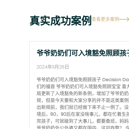
真实成功案例
查看更多案例
爷爷奶奶们可入境豁免照顾孩
2024年11月26日
爷爷奶奶们可入境豁免照顾孩子 Decision Date
们的福音 爷爷奶奶们可入境豁免照顾宝宝 喜
局更新了入境豁免的新条例，增加了爷爷奶奶
规，但是今天要和大家分享的并不是这类案例
出新规前，我们就已经做下来不止一例了。没
境后，80，90后在家没啥事儿，都在忙着生
完孩子，可就碰到了大事儿，都要桑班，妈妈
爷爷奶奶外公外婆又都在国内，这可咋整？ 