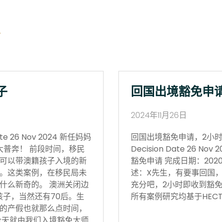
子
回国出境豁免申
2024年11月26日
 26 Nov 2024 新任妈妈
回国出境豁免申请，2小时获批 Vi
大普奔！ 前段时间，移民
Decision Date 26
可以带澳籍孩子入境的新
豁免申请 完成日期：202
。这类案例，在移民局未
述：X先生，有要事回国
什么新奇的。 澳洲关闭边
充分吧，2小时即收到豁免
孩子，当然还有70后。生
所有案例研究均基于HECT
的产假也就那么点时间，
今天就由我们入境豁免大师