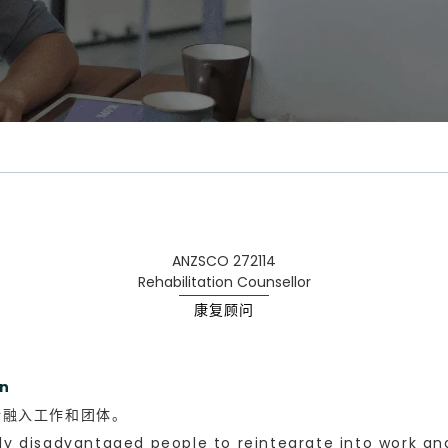
ANZSCO 272114
Rehabilitation Counsellor
康复顾问
n
新融入工作和团体。
ally disadvantaged people to reintegrate into work 