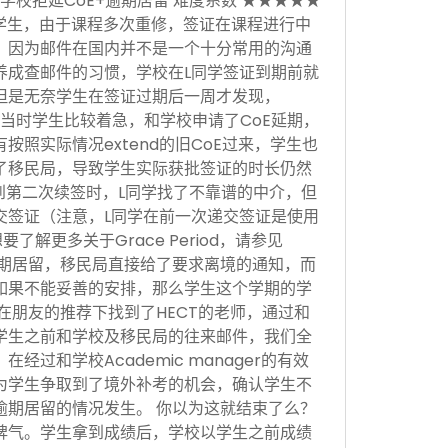
学校拒延CoE+逾期居留 难度系数 ★★★★★
学生，由于课程多次重修，签证在课程进行中
，因为邮件在国内并不是一个十分常用的沟通
养成查邮件的习惯，学校在L同学签证到期前就
但是无奈学生在签证过期后一周才发现，
当时学生比较着急，和学校申请了CoE延期，
按照实际情况extend的旧CoE过来，学生也
了移民局，导致学生实际获批签证的时长仍然
。到第二次续签时，L同学找了不靠谱的中介，但
交签证（注意，L同学在前一次递交签证是使用
，想要了解更多关于Grace Period，请参见
于逾期居留，移民局直接给了要求离境的通知，而
如果不能妥善的安排，那么学生这个学期的学
在朋友的推荐下找到了HECT的老师，通过和
学生之前和学校及移民局的往来邮件，我们全
经过和学校Academic manager的有效
为学生争取到了境外补考的机会，确认学生不
逾期居留的情况发生。 你以为这就结束了么？
脾气。学生拿到成绩后，学校以学生之前成绩