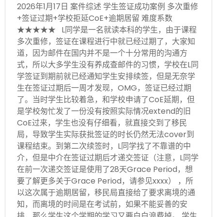
2026年1月17日 案件综述 学生签证成功案例 多次重修
+签证过期+学校拒延CoE+逾期居留 难度系数
★★★★★ L同学是一名就读本科的学生，由于课程
多次重修，签证在课程进行中就已经过期了，大家知
道，因为邮件在国内并不是一个十分常用的沟通方
式，所以大多学生没有养成查邮件的习惯，学校在L同
学签证到期前就已经通知学生安排续签，但是无奈学
生在签证过期后一周才发现，OMG，签证已经过期
了。当时学生比较着急，和学校申请了CoE延期，但
是学校匆忙发了一份没有按照实际情况extend的旧
CoE过来，学生也没有仔细看，就直接交到了移民
局，导致学生实际获批签证的时长仍然无法cover到
课程结束。到第二次续签时，L同学找了不靠谱的中
介，但是中介在签证过期后才递交签证（注意，L同学
在前一次递交签证是使用了28天Grace Period，想
要了解更多关于Grace Period，请参见xxxx） ，所
以这次属于逾期居留，移民局直接给了要求离境的通
知，而离境的时间是在考试前，如果不能妥善的安
排，那么学生这个学期的学习又要白白浪费掉。 学生