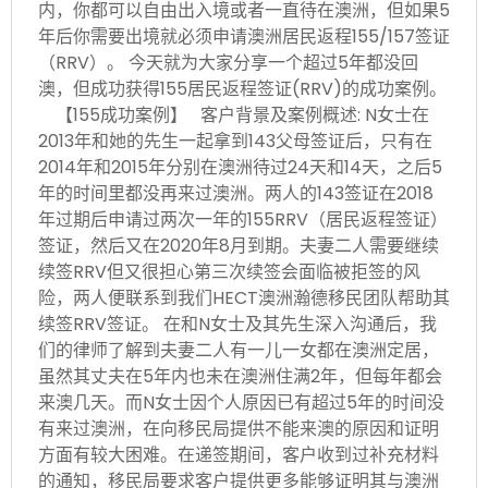
内，你都可以自由出入境或者一直待在澳洲，但如果5
年后你需要出境就必须申请澳洲居民返程155/157签证
（RRV）。 今天就为大家分享一个超过5年都没回
澳，但成功获得155居民返程签证(RRV)的成功案例。
【155成功案例】 客户背景及案例概述: N女士在
2013年和她的先生一起拿到143父母签证后，只有在
2014年和2015年分别在澳洲待过24天和14天，之后5
年的时间里都没再来过澳洲。两人的143签证在2018
年过期后申请过两次一年的155RRV（居民返程签证）
签证，然后又在2020年8月到期。夫妻二人需要继续
续签RRV但又很担心第三次续签会面临被拒签的风
险，两人便联系到我们HECT澳洲瀚德移民团队帮助其
续签RRV签证。 在和N女士及其先生深入沟通后，我
们的律师了解到夫妻二人有一儿一女都在澳洲定居，
虽然其丈夫在5年内也未在澳洲住满2年，但每年都会
来澳几天。而N女士因个人原因已有超过5年的时间没
有来过澳洲，在向移民局提供不能来澳的原因和证明
方面有较大困难。在递签期间，客户收到过补充材料
的通知，移民局要求客户提供更多能够证明其与澳洲