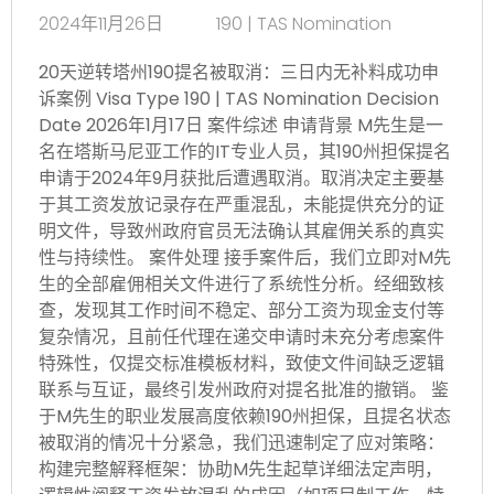
2024年11月26日
190 | TAS Nomination
20天逆转塔州190提名被取消：三日内无补料成功申
诉案例 Visa Type 190 | TAS Nomination Decision
Date 2026年1月17日 案件综述 申请背景 M先生是一
名在塔斯马尼亚工作的IT专业人员，其190州担保提名
申请于2024年9月获批后遭遇取消。取消决定主要基
于其工资发放记录存在严重混乱，未能提供充分的证
明文件，导致州政府官员无法确认其雇佣关系的真实
性与持续性。 案件处理 接手案件后，我们立即对M先
生的全部雇佣相关文件进行了系统性分析。经细致核
查，发现其工作时间不稳定、部分工资为现金支付等
复杂情况，且前任代理在递交申请时未充分考虑案件
特殊性，仅提交标准模板材料，致使文件间缺乏逻辑
联系与互证，最终引发州政府对提名批准的撤销。 鉴
于M先生的职业发展高度依赖190州担保，且提名状态
被取消的情况十分紧急，我们迅速制定了应对策略：
构建完整解释框架：协助M先生起草详细法定声明，