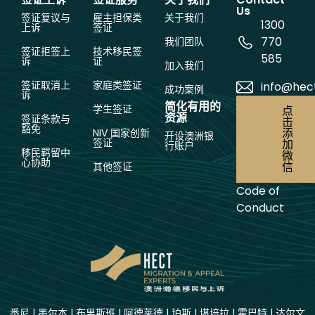
Us
签证复议与
雇主担保类
关于我们
1300
上诉
签证
770
我们团队
签证拒签上
技术移民签
585
诉
证
加入我们
签证取消上
家庭类签证
info@hec
成功案例
诉
简化有用的
学生签证
点
资源
签证条款与
击
豁免
添
NIV 国家创新
开设澳洲银
签证
加
行账户
移民羁留中
微
心协助
信
其他签证
Code of
Conduct
悉尼
|
墨尔本
|
布里斯班
|
阿德莱德
|
珀斯
|
堪培拉
|
霍巴特
|
达尔文