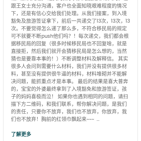
跟王女士充分沟通，客户也全面知晓艰难程度的情况
下，还是有信心交给我们处理。从我们接案，到入境
豁免及旅游签证拿下，前后一共递交了13次，13次，13
次。不要觉得怎么递了那么多，不符合移民局的规定
可不就要不断push他们吗？！每次递交，我们都会根
据移民局的回复（很多时候移民局也不回复啥，就是
直接拒，然后我们就开会猜移民局是怎么想的，当然
猜也是要靠本事的！）不断调整材料及解释信。 其实
很多人会问到需要什么材料，我们并没有提供很多材
料，甚至没有提供很牛逼的材料，材料堆砌并不能解
决问题，能抓重点才是本事。 最后的结果是喜大普奔
的，宝宝的外婆最终拿到了入境豁免和旅游签证，孩
子的妈妈喜极而泣！ 如果你也遇到相同的问题，请扫
描下方二维码，和我们联系，帮你解决问题，是我们
的责任，只要你不放弃，我们也不放弃，你放弃，我
们也不放弃！胸前的红领巾飘起来~~~ …
了解更多