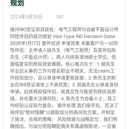
规划
2024年11月26日
190
维州190签证双双获批：电气工程师与自雇平面设计师
同性伴侣的成功规划 Visa Type 190 Decision Date
2026年1月17日 案件综述 申请背景 本案客户为一对同
性伴侣：主申请人姚先生（电气工程师）及其伴侣陈
先生（平面设计师）。两人均持有澳洲硕士学位，但
面临复杂的移民规划难题。核心难点在于：1. 姚先生
毕业后从事的工作与提名职业不相关，无法claim工
作经验加分，且以单身申请更易获邀；2. 陈先生的职
业在189签证清单上不具优势；3. 若姚先生以单身身份
申请，后续再担保伴侣，其真实性可能受到移民局质
疑，存在重大法律风险；4. 陈先生为自雇人士，其工
作经验认证较为复杂。 案件处理 我们接手后，否决了
将伴侣“暂时隐瞒”以换取加分的高风险方案，并制定
了周详、合规的策略： 风险规避与战略定位：我们明
确指出，为加分而隐瞒配偶关系属虚假陈述，一旦被