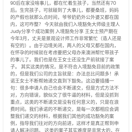
90后在家没啥事儿，都在忙着生孩子，当然还有70
后。生完孩子，可就碰到了大事儿，都要桑班，妈妈
的产假也就那么点时间，爷爷奶奶外公外婆又都在国
内，这可咋整？ 今天就由我们入境豁免大师级主理人
Judy分享个成功案例 入境豁免分享 王女士预产期在
今年3月，丈夫是景观设计师工作非常繁忙（造人还是
有空的）。由于边境关闭，两人的父母又都在国内，
在怀孕的时候就在考虑要把父母办来澳洲帮忙带孩子
的事儿了。我们也是在王女士还没生产前就接了案
子。 其实这类的情况，是不符合入境豁免目前的政策
的，但是我们公司的主旨就是：办法总比问题多！承
诺王女士不断帮她递交直到下豁免。这边要插播一
句：很多申请人自己也会不断递交，但是方式方法不
对，方向错误，貌似交了很牛逼的材料，但是没抓到
重点，这类的不断递交是没有任何意义的，只是在浪
费时间。我们承诺的不断递交，是每一次都相应会调
整我们递交的材料，根据我们其他的成功豁免的案
例，指导我们往对的方向前进，这样才是真正帮到申
请人解决问题。 这类的案子其实难度是非常大的，在