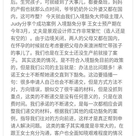
后。生完孩子，可就碰到了大事儿，都要桑班，妈妈
的产假也就那么点时间，爷爷奶奶外公外婆又都在国
内，这可咋整？ 今天就由我们入境豁免大师级主理人
Judy分享个成功案例 入境豁免分享 王女士预产期在
今年3月，丈夫是景观设计师工作非常繁忙（造人还是
有空的）。由于边境关闭，两人的父母又都在国内，
在怀孕的时候就在考虑要把父母办来澳洲帮忙带孩子
的事儿了。我们也是在王女士还没生产前就接了案
子。 其实这类的情况，是不符合入境豁免目前的政策
的，但是我们公司的主旨就是：办法总比问题多！承
诺王女士不断帮她递交直到下豁免。这边要插播一
句：很多申请人自己也会不断递交，但是方式方法不
对，方向错误，貌似交了很牛逼的材料，但是没抓到
重点，这类的不断递交是没有任何意义的，只是在浪
费时间。我们承诺的不断递交，是每一次都相应会调
整我们递交的材料，根据我们其他的成功豁免的案
例，指导我们往对的方向前进，这样才是真正帮到申
请人解决问题。 这类的案子其实难度是非常大的，在
跟王女士充分沟通，客户也全面知晓艰难程度的情况