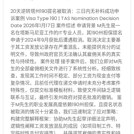
20天逆转塔州190提名被取消：三日内无补料成功申
诉案例 Visa Type 190 | TAS Nomination Decision
Date 2026年1月17日 案件综述 申请背景 M先生是一
名在塔斯马尼亚工作的IT专业人员，其190州担保提名
申请于2024年9月获批后遭遇取消。取消决定主要基
于其工资发放记录存在严重混乱，未能提供充分的证
明文件，导致州政府官员无法确认其雇佣关系的真实
性与持续性。 案件处理 接手案件后，我们立即对M先
生的全部雇佣相关文件进行了系统性分析。经细致核
查，发现其工作时间不稳定、部分工资为现金支付等
复杂情况，且前任代理在递交申请时未充分考虑案件
特殊性，仅提交标准模板材料，致使文件间缺乏逻辑
联系与互证，最终引发州政府对提名批准的撤销。 鉴
于M先生的职业发展高度依赖190州担保，且提名状态
被取消的情况十分紧急，我们迅速制定了应对策略：
构建完整解释框架：协助M先生起草详细法定声明，
逻辑性阐释工资发放混乱的成因（如项目制工作、特
定临时性支付安排等），并强调其雇佣的真实性和持