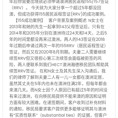
年后你需要出境就必须申请澳洲居民返程155/157签证
（RRV）。 今天就为大家分享一个超过5年都没回
澳，但成功获得155居民返程签证(RRV)的成功案例。
【155成功案例】 客户背景及案例概述: N女士在
2013年和她的先生一起拿到143父母签证后，只有在
2014年和2015年分别在澳洲待过24天和14天，之后5
年的时间里都没再来过澳洲。两人的143签证在2018
年过期后申请过两次一年的155RRV（居民返程签证）
签证，然后又在2020年8月到期。夫妻二人需要继续
续签RRV但又很担心第三次续签会面临被拒签的风
险，两人便联系到我们HECT澳洲瀚德移民团队帮助其
续签RRV签证。 在和N女士及其先生深入沟通后，我
们的律师了解到夫妻二人有一儿一女都在澳洲定居，
虽然其丈夫在5年内也未在澳洲住满2年，但每年都会
来澳几天。而N女士因个人原因已有超过5年的时间没
有来过澳洲，在向移民局提供不能来澳的原因和证明
方面有较大困难。在递签期间，客户收到过补充材料
的通知，移民局要求客户提供更多能够证明其与澳洲
有“实质性联系”（substantial ties）的证据，但客户