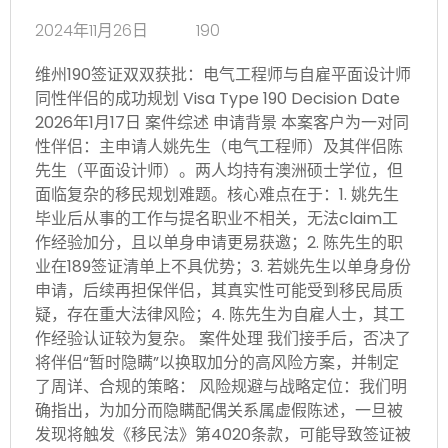
2024年11月26日
190
维州190签证双双获批：电气工程师与自雇平面设计师
同性伴侣的成功规划 Visa Type 190 Decision Date
2026年1月17日 案件综述 申请背景 本案客户为一对同
性伴侣：主申请人姚先生（电气工程师）及其伴侣陈
先生（平面设计师）。两人均持有澳洲硕士学位，但
面临复杂的移民规划难题。核心难点在于：1. 姚先生
毕业后从事的工作与提名职业不相关，无法claim工
作经验加分，且以单身申请更易获邀；2. 陈先生的职
业在189签证清单上不具优势；3. 若姚先生以单身身份
申请，后续再担保伴侣，其真实性可能受到移民局质
疑，存在重大法律风险；4. 陈先生为自雇人士，其工
作经验认证较为复杂。 案件处理 我们接手后，否决了
将伴侣“暂时隐瞒”以换取加分的高风险方案，并制定
了周详、合规的策略： 风险规避与战略定位：我们明
确指出，为加分而隐瞒配偶关系属虚假陈述，一旦被
发现将触发《移民法》第4020条款，可能导致签证被