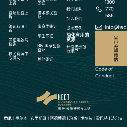
1300
上诉
签证
770
我们团队
签证拒签上
技术移民签
585
诉
证
加入我们
签证取消上
家庭类签证
info@hec
成功案例
诉
简化有用的
学生签证
点
资源
签证条款与
击
豁免
添
NIV 国家创新
开设澳洲银
签证
加
行账户
移民羁留中
微
心协助
信
其他签证
Code of
Conduct
悉尼
|
墨尔本
|
布里斯班
|
阿德莱德
|
珀斯
|
堪培拉
|
霍巴特
|
达尔文