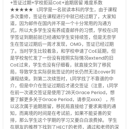
+签证过期+学校拒延CoE+逾期居留 难度系数
★★★★★ L同学是一名就读本科的学生，由于课程
多次重修，签证在课程进行中就已经过期了，大家知
道，因为邮件在国内并不是一个十分常用的沟通方
式，所以大多学生没有养成查邮件的习惯，学校在L同
学签证到期前就已经通知学生安排续签，但是无奈学
生在签证过期后一周才发现，OMG，签证已经过期
了。当时学生比较着急，和学校申请了CoE延期，但
是学校匆忙发了一份没有按照实际情况extend的旧
CoE过来，学生也没有仔细看，就直接交到了移民
局，导致学生实际获批签证的时长仍然无法cover到
课程结束。到第二次续签时，L同学找了不靠谱的中
介，但是中介在签证过期后才递交签证（注意，L同学
在前一次递交签证是使用了28天Grace Period，想
要了解更多关于Grace Period，请参见xxxx） ，所
以这次属于逾期居留，移民局直接给了要求离境的通
知，而离境的时间是在考试前，如果不能妥善的安
排，那么学生这个学期的学习又要白白浪费掉。 学生
在朋友的推荐下找到了HECT的老师，通过和老师的深