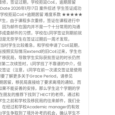
重修，签证过期，学校拒延CoE，逾期居留
sion Date 2026年1月17日 案件综述 学生签证成功
学校拒延CoE+逾期居留 难度系数 ★★★★★
学生，由于课程多次重修，签证在课程进行中
，因为邮件在国内并不是一个十分常用的沟通
养成查邮件的习惯，学校在L同学签证到期前就
但是无奈学生在签证过期后一周才发现，
当时学生比较着急，和学校申请了CoE延期，
按照实际情况extend的旧CoE过来，学生也
了移民局，导致学生实际获批签证的时长仍然
。到第二次续签时，L同学找了不靠谱的中介，但
交签证（注意，L同学在前一次递交签证是使用
，想要了解更多关于Grace Period，请参见
于逾期居留，移民局直接给了要求离境的通知，而
如果不能妥善的安排，那么学生这个学期的学
在朋友的推荐下找到了HECT的老师，通过和
学生之前和学校及移民局的往来邮件，我们全
经过和学校Academic manager的有效
为学生争取到了境外补考的机会，确认学生不