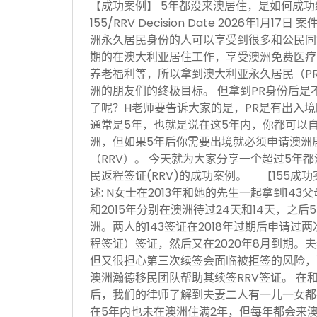
【成功案例】 5年都没来澳居住，是如何成功续签P
155/RRV Decision Date 2026年1月
洲永久居民身份的人可以享受到很多和公民同
期的在澳大利亚居住工作，享受澳洲免费医疗
养老福利等，所以拿到澳大利亚永久居民（P
洲的朋友们的终极目标。 但拿到PR身份后是
了呢？H老师要告诉大家的是，PR是有出入
通常是5年，也就是说在这5年内，你都可以
洲，但如果5年后你需要出境就必须申请澳洲居民
（RRV）。 今天就为大家分享一个超过5年都
民返程签证(RRV)的成功案例。 【155成
述: N女士在2013年和她的先生一起拿到143
和2015年分别在澳洲待过24天和14天，之
洲。两人的143签证在2018年过期后申请过两
程签证）签证，然后又在2020年8月到期。夫
但又很担心第三次续签会面临被拒签的风险，
澳洲瀚德移民团队帮助其续签RRV签证。 在
后，我们的律师了解到夫妻二人有一儿一女都
在5年内也未在澳洲住满2年，但每年都会来