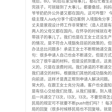
境后，80，90后在家没啥事儿，都在忙着生
完孩子，可就碰到了大事儿，都要桑班，妈妈
爷爷奶奶外公外婆又都在国内，这可咋整？ 
级主理人Judy分享个成功案例 入境豁免分享
丈夫是景观设计师工作非常繁忙（造人还是有
两人的父母又都在国内，在怀孕的时候就在考
带孩子的事儿了。我们也是在王女士还没生产
的情况，是不符合入境豁免目前的政策的，但
办法总比问题多！承诺王女士不断帮她递交直
句：很多申请人自己也会不断递交，但是方式
似交了很牛逼的材料，但是没抓到重点，这类
义的，只是在浪费时间。我们承诺的不断递交
我们递交的材料，根据我们其他的成功豁免的
向前进，这样才是真正帮到申请人解决问题。
常大的，在跟王女士充分沟通，客户也全面知
是有信心交给我们处理。从我们接案，到入境
后一共递交了13次，13次，13次。不要觉得
民局的规定可不就要不断push他们吗？！每
局的回复（很多时候移民局也不回复啥，就是