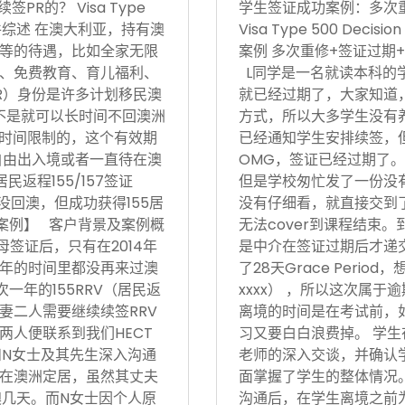
R的？ Visa Type
学生签证成功案例：多次
17日 案件综述 在澳大利亚，持有澳
Visa Type 500 Deci
等的待遇，比如全家无限
案例 多次重修+签证过期+
、免费教育、育儿福利、
L同学是一名就读本科的
R）身份是许多计划移民澳
就已经过期了，大家知道
不是就可以长时间不回澳洲
方式，所以大多学生没有
境时间限制的，这个有效期
已经通知学生安排续签，
自由出入境或者一直待在澳
OMG，签证已经过期了。
返程155/157签证
但是学校匆忙发了一份没有
没回澳，但成功获得155居
没有仔细看，就直接交到
功案例】 客户背景及案例概
无法cover到课程结束
父母签证后，只有在2014年
是中介在签证过期后才递
后5年的时间里都没再来过澳
了28天Grace Period
次一年的155RRV（居民返
xxxx） ，所以这次属
妻二人需要继续续签RRV
离境的时间是在考试前，
两人便联系到我们HECT
习又要白白浪费掉。 学生
和N女士及其先生深入沟通
老师的深入交谈，并确认
在澳洲定居，虽然其丈夫
面掌握了学生的整体情况。在
澳几天。而N女士因个人原
沟通后，在学生离境之前