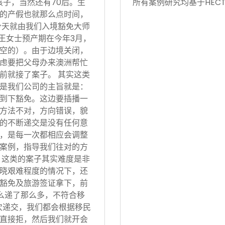
孩子，当然还有70后。生
所有案例研究均基于HECT
的产假也就那么点时间，
今天就由我们入境豁免大师
 王女士预产期在今年3月，
空的）。由于边境关闭，
虑要把父母办来澳洲帮忙
前就接了案子。 其实这类
是我们公司的主旨就是：
到下豁免。这边要插播一
方法不对，方向错误，貌
的不断递交是没有任何意
，是每一次都相应会调整
案例，指导我们往对的方
 这类的案子其实难度是非
晓艰难程度的情况下，还
豁免及旅游签证拿下，前
怎么递了那么多，不符合移
次递交，我们都会根据移民
直接拒，然后我们就开会