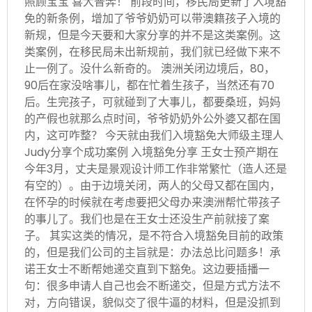
照顾宝宝 喜大普奔！ 前段时间，移民局更新了入境豁
免的新条例，增加了爷爷奶奶可以带澳籍孩子入境的
新规，但是今天要和大家分享的并不是这类案例。这
类案例，在移民局未出新规前，我们就已经做下来不
止一例了。没什么新奇的。 澳洲关闭边境后，80，
90后在家没啥事儿，都在忙着生孩子，当然还有70
后。生完孩子，可就碰到了大事儿，都要桑班，妈妈
的产假也就那么点时间，爷爷奶奶外公外婆又都在国
内，这可咋整？ 今天就由我们入境豁免大师级主理人
Judy分享个成功案例 入境豁免分享 王女士预产期在
今年3月，丈夫是景观设计师工作非常繁忙（造人还是
有空的）。由于边境关闭，两人的父母又都在国内，
在怀孕的时候就在考虑要把父母办来澳洲帮忙带孩子
的事儿了。我们也是在王女士还没生产前就接了案
子。 其实这类的情况，是不符合入境豁免目前的政策
的，但是我们公司的主旨就是：办法总比问题多！承
诺王女士不断帮她递交直到下豁免。这边要插播一
句：很多申请人自己也会不断递交，但是方式方法不
对，方向错误，貌似交了很牛逼的材料，但是没抓到