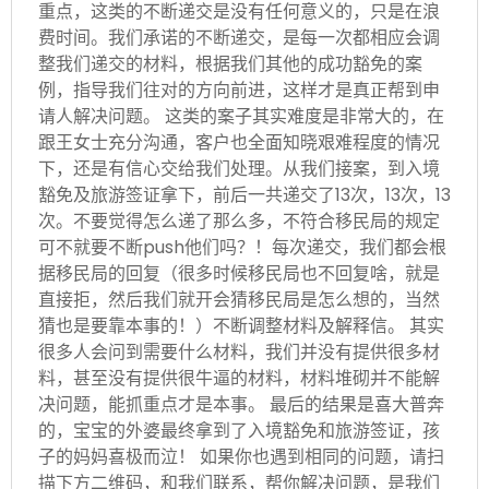
重点，这类的不断递交是没有任何意义的，只是在浪
费时间。我们承诺的不断递交，是每一次都相应会调
整我们递交的材料，根据我们其他的成功豁免的案
例，指导我们往对的方向前进，这样才是真正帮到申
请人解决问题。 这类的案子其实难度是非常大的，在
跟王女士充分沟通，客户也全面知晓艰难程度的情况
下，还是有信心交给我们处理。从我们接案，到入境
豁免及旅游签证拿下，前后一共递交了13次，13次，13
次。不要觉得怎么递了那么多，不符合移民局的规定
可不就要不断push他们吗？！每次递交，我们都会根
据移民局的回复（很多时候移民局也不回复啥，就是
直接拒，然后我们就开会猜移民局是怎么想的，当然
猜也是要靠本事的！）不断调整材料及解释信。 其实
很多人会问到需要什么材料，我们并没有提供很多材
料，甚至没有提供很牛逼的材料，材料堆砌并不能解
决问题，能抓重点才是本事。 最后的结果是喜大普奔
的，宝宝的外婆最终拿到了入境豁免和旅游签证，孩
子的妈妈喜极而泣！ 如果你也遇到相同的问题，请扫
描下方二维码，和我们联系，帮你解决问题，是我们