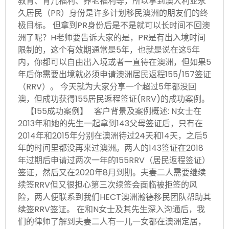
教育、育儿福利、养老福利等，所以拿到澳大利亚永
久居民（PR）身份是许多计划移民澳洲的朋友们的终
极目标。 但拿到PR身份后是不是就可以长时间不回澳
洲了呢？H老师要告诉大家的是，PR是有出入境时间
限制的，这个有效期通常是5年，也就是说在这5年
内，你都可以自由出入境或者一直待在澳洲，但如果5
年后你需要出境就必须申请澳洲居民返程155/157签证
（RRV）。 今天就为大家分享一个超过5年都没回
澳，但成功获得155居民返程签证(RRV)的成功案例。
【155成功案例】 客户背景及案例概述: N女士在
2013年和她的先生一起拿到143父母签证后，只有在
2014年和2015年分别在澳洲待过24天和14天，之后5
年的时间里都没再来过澳洲。两人的143签证在2018
年过期后申请过两次一年的155RRV（居民返程签证）
签证，然后又在2020年8月到期。夫妻二人需要继续
续签RRV但又很担心第三次续签会面临被拒签的风
险，两人便联系到我们HECT澳洲瀚德移民团队帮助其
续签RRV签证。 在和N女士及其先生深入沟通后，我
们的律师了解到夫妻二人有一儿一女都在澳洲定居，