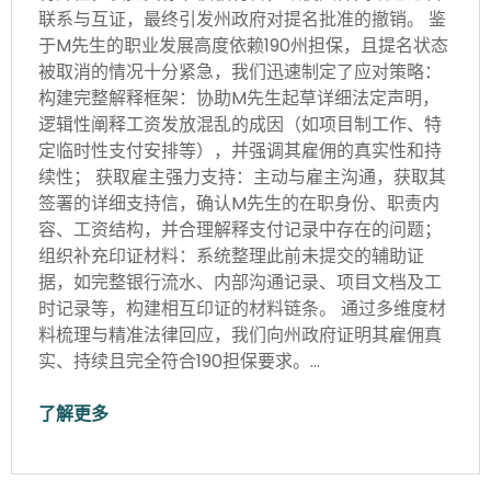
联系与互证，最终引发州政府对提名批准的撤销。 鉴
于M先生的职业发展高度依赖190州担保，且提名状态
被取消的情况十分紧急，我们迅速制定了应对策略：
构建完整解释框架：协助M先生起草详细法定声明，
逻辑性阐释工资发放混乱的成因（如项目制工作、特
定临时性支付安排等），并强调其雇佣的真实性和持
续性； 获取雇主强力支持：主动与雇主沟通，获取其
签署的详细支持信，确认M先生的在职身份、职责内
容、工资结构，并合理解释支付记录中存在的问题；
组织补充印证材料：系统整理此前未提交的辅助证
据，如完整银行流水、内部沟通记录、项目文档及工
时记录等，构建相互印证的材料链条。 通过多维度材
料梳理与精准法律回应，我们向州政府证明其雇佣真
实、持续且完全符合190担保要求。…
了解更多