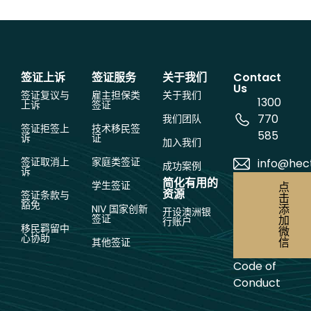
签证上诉
签证服务
关于我们
Contact
Us
签证复议与
雇主担保类
关于我们
1300
上诉
签证
770
我们团队
签证拒签上
技术移民签
585
诉
证
加入我们
签证取消上
家庭类签证
info@hec
成功案例
诉
简化有用的
学生签证
点
资源
签证条款与
击
豁免
添
NIV 国家创新
开设澳洲银
签证
加
行账户
移民羁留中
微
心协助
信
其他签证
Code of
Conduct