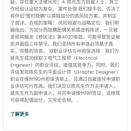
疑，存在重大法律风险；4. 陈先生为自雇人士，其工
作经验认证较为复杂。 案件处理 我们接手后，否决了
将伴侣“暂时隐瞒”以换取加分的高风险方案，并制定
了周详、合规的策略： 风险规避与战略定位：我们明
确指出，为加分而隐瞒配偶关系属虚假陈述，一旦被
发现将触发《移民法》第4020条款，可能导致签证被
拒并面临三年禁令。我们坚持所有申请必须基于真
实、完整的信息。 双职业评估与州担保选择：我们为
姚先生成功获取了电气工程师（Electrical
Engineer）的职业评估，增强其竞争力。同时，我们
评估发现陈先生的平面设计师（Graphic Designer）
职业在维州190州担保清单上，且通过自雇途径申请职
业评估可行性高。我们决定以陈先生作为主申请人，
姚先生作为副申请人，共同申请维州190签证，这样既
可获得配偶加分，又完全合规。…
了解更多