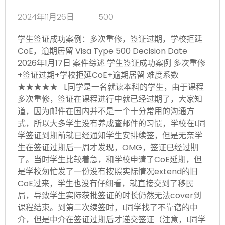
2024年11月26日
500
学生签证成功案例：多次重修，签证过期，学校拒延
CoE，逾期居留 Visa Type 500 Decision Date
2026年1月17日 案件综述 学生签证成功案例 多次重修
+签证过期+学校拒延CoE+逾期居留 难度系数
★★★★★ L同学是一名就读本科的学生，由于课程
多次重修，签证在课程进行中就已经过期了，大家知
道，因为邮件在国内并不是一个十分常用的沟通方
式，所以大多学生没有养成查邮件的习惯，学校在L同
学签证到期前就已经通知学生安排续签，但是无奈学
生在签证过期后一周才发现，OMG，签证已经过期
了。当时学生比较着急，和学校申请了CoE延期，但
是学校匆忙发了一份没有按照实际情况extend的旧
CoE过来，学生也没有仔细看，就直接交到了移民
局，导致学生实际获批签证的时长仍然无法cover到
课程结束。到第二次续签时，L同学找了不靠谱的中
介，但是中介在签证过期后才递交签证（注意，L同学