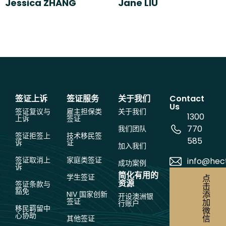
Jessica ZHANG
Jane LIU
签证上诉
签证服务
关于我们
Contact
Us
签证复议与
雇主担保类
关于我们
1300
上诉
签证
770
我们团队
签证拒签上
技术移民签
585
诉
证
加入我们
签证取消上
家庭类签证
info@hec
成功案例
诉
简化有用的
学生签证
点
资源
签证条款与
击
豁免
添
NIV 国家创新
开设澳洲银
签证
加
行账户
移民羁留中
微
心协助
信
其他签证