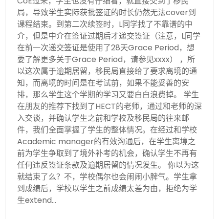
CoE过来，学生也没有仔细看，就直接交到了移民
局，导致学生实际获批签证的时长仍然无法cover到
课程结束。到第二次续签时，L同学找了不靠谱的中
介，但是中介在签证过期后才递交签证（注意，L同学
在前一次递交签证是使用了28天Grace Period，想
要了解更多关于Grace Period，请参见xxxx） ，所
以这次属于逾期居留，移民局直接给了要求离境的通
知，而离境的时间是在考试前，如果不能妥善的安
排，那么学生这个学期的学习又要白白浪费掉。 学生
在朋友的推荐下找到了HECT的老师，通过和老师的深
入交谈，并确认学生之前和学校及移民局的往来邮
件，我们全面掌握了学生的整体情况。在经过和学校
Academic manager的有效沟通后，在学生离境之
前为学生争取到了境外补考的机会，确认学生不再有
任何违反签证条款及逾期居留的情况发生。 你以为这
就结束了么？不，学校偶尔也会闹闹小脾气。学生拿
到成绩后，学校以学生之前成绩太差为由，拒绝为学
生extend…