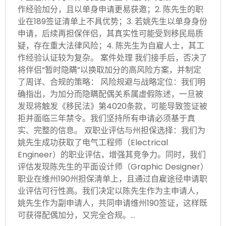
作经验加分，且以单身申请更易获邀；2. 陈先生的职
业在189签证清单上不具优势；3. 若姚先生以单身身份
申请，后续再担保伴侣，其真实性可能受到移民局质
疑，存在重大法律风险；4. 陈先生为自雇人士，其工
作经验认证较为复杂。 案件处理 我们接手后，否决了
将伴侣“暂时隐瞒”以换取加分的高风险方案，并制定
了周详、合规的策略： 风险规避与战略定位：我们明
确指出，为加分而隐瞒配偶关系属虚假陈述，一旦被
发现将触发《移民法》第4020条款，可能导致签证被
拒并面临三年禁令。我们坚持所有申请必须基于真
实、完整的信息。 双职业评估与州担保选择：我们为
姚先生成功获取了电气工程师（Electrical
Engineer）的职业评估，增强其竞争力。同时，我们
评估发现陈先生的平面设计师（Graphic Designer）
职业在维州190州担保清单上，且通过自雇途径申请职
业评估可行性高。我们决定以陈先生作为主申请人，
姚先生作为副申请人，共同申请维州190签证，这样既
可获得配偶加分，又完全合规。…