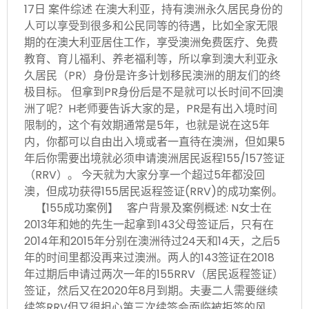
17日 案件综述 在澳大利亚，持有澳洲永久居民身份的
人可以享受到很多和公民同等的待遇，比如全家无限
期的在澳大利亚居住工作，享受澳洲免费医疗、免费
教育、育儿福利、养老福利等，所以拿到澳大利亚永
久居民（PR）身份是许多计划移民澳洲的朋友们的终
极目标。 但拿到PR身份后是不是就可以长时间不回澳
洲了呢？H老师要告诉大家的是，PR是有出入境时间
限制的，这个有效期通常是5年，也就是说在这5年
内，你都可以自由出入境或者一直待在澳洲，但如果5
年后你需要出境就必须申请澳洲居民返程155/157签证
（RRV）。 今天就为大家分享一个超过5年都没回
澳，但成功获得155居民返程签证(RRV)的成功案例。
【155成功案例】 客户背景及案例概述: N女士在
2013年和她的先生一起拿到143父母签证后，只有在
2014年和2015年分别在澳洲待过24天和14天，之后5
年的时间里都没再来过澳洲。两人的143签证在2018
年过期后申请过两次一年的155RRV（居民返程签证）
签证，然后又在2020年8月到期。夫妻二人需要继续
续签RRV但又很担心第三次续签会面临被拒签的风