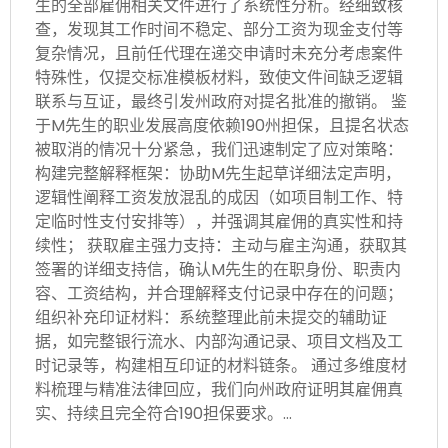
生的全部雇佣相关文件进行了系统性分析。经细致核
查，发现其工作时间不稳定、部分工资为现金支付等
复杂情况，且前任代理在递交申请时未充分考虑案件
特殊性，仅提交标准模板材料，致使文件间缺乏逻辑
联系与互证，最终引发州政府对提名批准的撤销。 鉴
于M先生的职业发展高度依赖190州担保，且提名状态
被取消的情况十分紧急，我们迅速制定了应对策略：
构建完整解释框架：协助M先生起草详细法定声明，
逻辑性阐释工资发放混乱的成因（如项目制工作、特
定临时性支付安排等），并强调其雇佣的真实性和持
续性； 获取雇主强力支持：主动与雇主沟通，获取其
签署的详细支持信，确认M先生的在职身份、职责内
容、工资结构，并合理解释支付记录中存在的问题；
组织补充印证材料：系统整理此前未提交的辅助证
据，如完整银行流水、内部沟通记录、项目文档及工
时记录等，构建相互印证的材料链条。 通过多维度材
料梳理与精准法律回应，我们向州政府证明其雇佣真
实、持续且完全符合190担保要求。…