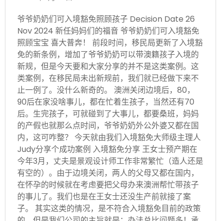
爷爷奶奶们可入境豁免照顾孩子 Decision Date 26
Nov 2024 新任妈妈们的福音 爷爷奶奶们可入境豁免
照顾宝宝 喜大普奔！ 前段时间，移民局更新了入境豁
免的新条例，增加了爷爷奶奶可以带澳籍孩子入境的
新规，但是今天要和大家分享的并不是这类案例。这
类案例，在移民局未出新规前，我们就已经做下来不
止一例了。没什么新奇的。 澳洲关闭边境后，80，
90后在家没啥事儿，都在忙着生孩子，当然还有70
后。生完孩子，可就碰到了大事儿，都要桑班，妈妈
的产假也就那么点时间，爷爷奶奶外公外婆又都在国
内，这可咋整？ 今天就由我们入境豁免大师级主理人
Judy分享个成功案例 入境豁免分享 王女士预产期在
今年3月，丈夫是景观设计师工作非常繁忙（造人还是
有空的）。由于边境关闭，两人的父母又都在国内，
在怀孕的时候就在考虑要把父母办来澳洲帮忙带孩子
的事儿了。我们也是在王女士还没生产前就接了案
子。 其实这类的情况，是不符合入境豁免目前的政策
的，但是我们公司的主旨就是：办法总比问题多！承