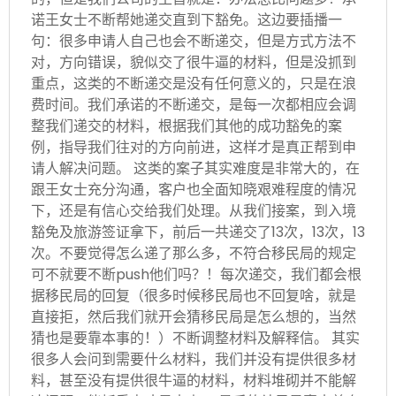
诺王女士不断帮她递交直到下豁免。这边要插播一
句：很多申请人自己也会不断递交，但是方式方法不
对，方向错误，貌似交了很牛逼的材料，但是没抓到
重点，这类的不断递交是没有任何意义的，只是在浪
费时间。我们承诺的不断递交，是每一次都相应会调
整我们递交的材料，根据我们其他的成功豁免的案
例，指导我们往对的方向前进，这样才是真正帮到申
请人解决问题。 这类的案子其实难度是非常大的，在
跟王女士充分沟通，客户也全面知晓艰难程度的情况
下，还是有信心交给我们处理。从我们接案，到入境
豁免及旅游签证拿下，前后一共递交了13次，13次，13
次。不要觉得怎么递了那么多，不符合移民局的规定
可不就要不断push他们吗？！每次递交，我们都会根
据移民局的回复（很多时候移民局也不回复啥，就是
直接拒，然后我们就开会猜移民局是怎么想的，当然
猜也是要靠本事的！）不断调整材料及解释信。 其实
很多人会问到需要什么材料，我们并没有提供很多材
料，甚至没有提供很牛逼的材料，材料堆砌并不能解