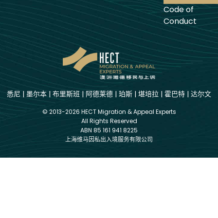
Code of
Conduct
悉尼
|
墨尔本
|
布里斯班
|
阿德莱德
|
珀斯
|
堪培拉
|
霍巴特
|
达尔文
© 2013-2026 HECT Migration & Appeal Experts
All Rights Reserved
ABN 85 161 941 8225
上海维马因私出入境服务有限公司