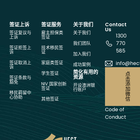
签证上诉
签证服务
关于我们
Contact
Us
签证复议与
雇主担保类
关于我们
1300
上诉
签证
770
我们团队
签证拒签上
技术移民签
585
诉
证
加入我们
签证取消上
家庭类签证
info@hec
成功案例
诉
简化有用的
学生签证
点
资源
签证条款与
击
豁免
添
NIV 国家创新
开设澳洲银
签证
加
行账户
移民羁留中
微
心协助
信
其他签证
Code of
Conduct