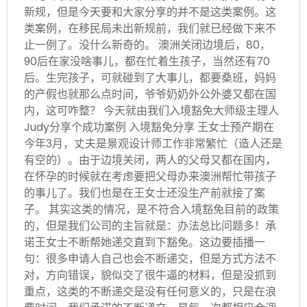
新规，但是今天要和大家分享的并不是这类案例。这
类案例，在移民局未出新规前，我们就已经做下来不
止一例了。没什么新奇的。 澳洲关闭边境后，80，
90后在家没啥事儿，都在忙着生孩子，当然还有70
后。生完孩子，可就碰到了大事儿，都要桑班，妈妈
的产假也就那么点时间，爷爷奶奶外公外婆又都在国
内，这可咋整？ 今天就由我们入境豁免大师级主理人
Judy分享个成功案例 入境豁免分享 王女士预产期在
今年3月，丈夫是景观设计师工作非常繁忙（造人还是
有空的）。由于边境关闭，两人的父母又都在国内，
在怀孕的时候就在考虑要把父母办来澳洲帮忙带孩子
的事儿了。我们也是在王女士还没生产前就接了案
子。 其实这类的情况，是不符合入境豁免目前的政策
的，但是我们公司的主旨就是：办法总比问题多！承
诺王女士不断帮她递交直到下豁免。这边要插播一
句：很多申请人自己也会不断递交，但是方式方法不
对，方向错误，貌似交了很牛逼的材料，但是没抓到
重点，这类的不断递交是没有任何意义的，只是在浪