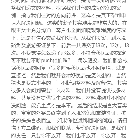
费时间。我们承诺的不断递交，是每一次都相应会调
整我们递交的材料，根据我们其他的成功豁免的案
例，指导我们往对的方向前进，这样才是真正帮到申
请人解决问题。 这类的案子其实难度是非常大的，在
跟王女士充分沟通，客户也全面知晓艰难程度的情况
下，还是有信心交给我们处理。从我们接案，到入境
豁免及旅游签证拿下，前后一共递交了13次，13次，13
次。不要觉得怎么递了那么多，不符合移民局的规定
可不就要不断push他们吗？！每次递交，我们都会根
据移民局的回复（很多时候移民局也不回复啥，就是
直接拒，然后我们就开会猜移民局是怎么想的，当然
猜也是要靠本事的！）不断调整材料及解释信。 其实
很多人会问到需要什么材料，我们并没有提供很多材
料，甚至没有提供很牛逼的材料，材料堆砌并不能解
决问题，能抓重点才是本事。 最后的结果是喜大普奔
的，宝宝的外婆最终拿到了入境豁免和旅游签证，孩
子的妈妈喜极而泣！ 如果你也遇到相同的问题，请扫
描下方二维码，和我们联系，帮你解决问题，是我们
的责任，只要你不放弃，我们也不放弃，你放弃，我