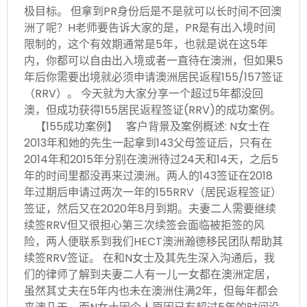
极目标。 但拿到PR身份后是不是就可以长时间不回澳
洲了呢？H老师要告诉大家的是，PR是有出入境时间
限制的，这个有效期通常是5年，也就是说在这5年
内，你都可以自由出入境或者一直待在澳洲，但如果5
年后你需要出境就必须申请澳洲居民返程155/157签证
（RRV）。 今天就为大家分享一个超过5年都没回
澳，但成功获得155居民返程签证(RRV)的成功案例。
【155成功案例】 客户背景及案例概述: N女士在
2013年和她的先生一起拿到143父母签证后，只有在
2014年和2015年分别在澳洲待过24天和14天，之后5
年的时间里都没再来过澳洲。两人的143签证在2018
年过期后申请过两次一年的155RRV（居民返程签证）
签证，然后又在2020年8月到期。夫妻二人需要继续
续签RRV但又很担心第三次续签会面临被拒签的风
险，两人便联系到我们HECT澳洲瀚德移民团队帮助其
续签RRV签证。 在和N女士及其先生深入沟通后，我
们的律师了解到夫妻二人有一儿一女都在澳洲定居，
虽然其丈夫在5年内也未在澳洲住满2年，但每年都会