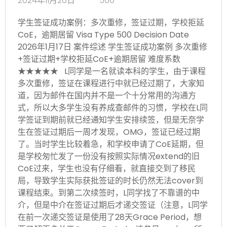
2024年11月26日
500
学生签证成功案例：多次重修，签证过期，学校拒延
CoE，逾期居留 Visa Type 500 Decision Date
2026年1月17日 案件综述 学生签证成功案例 多次重修
+签证过期+学校拒延CoE+逾期居留 难度系数
★★★★★ L同学是一名就读本科的学生，由于课程
多次重修，签证在课程进行中就已经过期了，大家知
道，因为邮件在国内并不是一个十分常用的沟通方
式，所以大多学生没有养成查邮件的习惯，学校在L同
学签证到期前就已经通知学生安排续签，但是无奈学
生在签证过期后一周才发现，OMG，签证已经过期
了。当时学生比较着急，和学校申请了CoE延期，但
是学校匆忙发了一份没有按照实际情况extend的旧
CoE过来，学生也没有仔细看，就直接交到了移民
局，导致学生实际获批签证的时长仍然无法cover到
课程结束。到第二次续签时，L同学找了不靠谱的中
介，但是中介在签证过期后才递交签证（注意，L同学
在前一次递交签证是使用了28天Grace Period，想