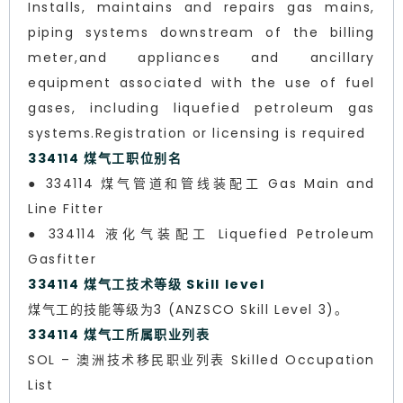
Installs, maintains and repairs gas mains,
piping systems downstream of the billing
meter,and appliances and ancillary
equipment associated with the use of fuel
gases, including liquefied petroleum gas
systems.Registration or licensing is required
334114 煤气工职位别名
● 334114 煤气管道和管线装配工 Gas Main and
Line Fitter
● 334114 液化气装配工 Liquefied Petroleum
Gasfitter
334114 煤气工技术等级 Skill level
煤气工的技能等级为3 (ANZSCO Skill Level 3)。
334114 煤气工所属职业列表
SOL – 澳洲技术移民职业列表 Skilled Occupation
List