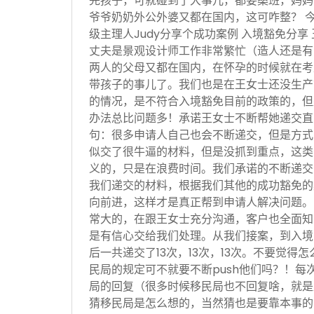
完孩子，可就碰到了大事儿，都要桑班，妈妈
爷爷奶奶外公外婆又都在国内，这可咋整？ 
级主理人Judy分享个成功案例 入境豁免分享
丈夫是景观设计师工作非常繁忙（造人还是有
两人的父母又都在国内，在怀孕的时候就在考
带孩子的事儿了。我们也是在王女士还没生产
的情况，是不符合入境豁免目前的政策的，但
办法总比问题多！承诺王女士不断帮她递交直
句：很多申请人自己也会不断递交，但是方式
似交了很牛逼的材料，但是没抓到重点，这类
义的，只是在浪费时间。我们承诺的不断递交
我们递交的材料，根据我们其他的成功豁免的
向前进，这样才是真正帮到申请人解决问题。
常大的，在跟王女士充分沟通，客户也全面知
是有信心交给我们处理。从我们接案，到入境
后一共递交了13次，13次，13次。不要觉得
民局的规定可不就要不断push他们吗？！每
局的回复（很多时候移民局也不回复啥，就是
猜移民局是怎么想的，当然猜也是要靠本事的