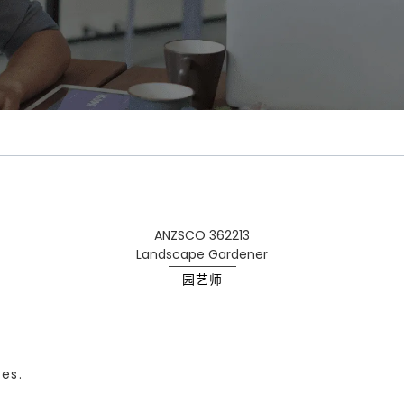
ANZSCO 362213
Landscape Gardener
园艺师
es.