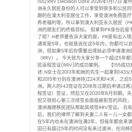
155/RRV Decision Date 2026年1月
洲永久居民身份的人可以享受到很多和公民同
期的在澳大利亚居住工作，享受澳洲免费医疗
养老福利等，所以拿到澳大利亚永久居民（P
洲的朋友们的终极目标。 但拿到PR身份后是
了呢？H老师要告诉大家的是，PR是有出入
通常是5年，也就是说在这5年内，你都可以
洲，但如果5年后你需要出境就必须申请澳洲居民
（RRV）。 今天就为大家分享一个超过5年都
民返程签证(RRV)的成功案例。 【155成
述: N女士在2013年和她的先生一起拿到143
和2015年分别在澳洲待过24天和14天，之
洲。两人的143签证在2018年过期后申请过两
程签证）签证，然后又在2020年8月到期。夫
但又很担心第三次续签会面临被拒签的风险，
澳洲瀚德移民团队帮助其续签RRV签证。 在
后，我们的律师了解到夫妻二人有一儿一女都
在5年内也未在澳洲住满2年，但每年都会来
因已有超过5年的时间没有来过澳洲，在向移