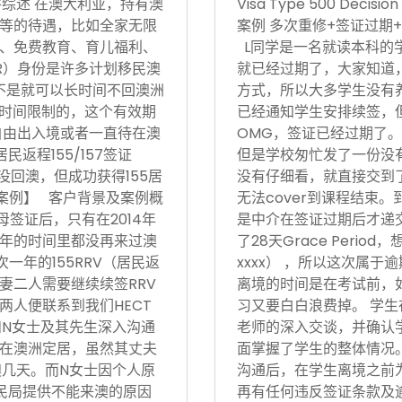
17日 案件综述 在澳大利亚，持有澳
Visa Type 500 Deci
等的待遇，比如全家无限
案例 多次重修+签证过期+
、免费教育、育儿福利、
L同学是一名就读本科的
R）身份是许多计划移民澳
就已经过期了，大家知道
不是就可以长时间不回澳洲
方式，所以大多学生没有
境时间限制的，这个有效期
已经通知学生安排续签，
自由出入境或者一直待在澳
OMG，签证已经过期了。
返程155/157签证
但是学校匆忙发了一份没有
没回澳，但成功获得155居
没有仔细看，就直接交到
功案例】 客户背景及案例概
无法cover到课程结束
父母签证后，只有在2014年
是中介在签证过期后才递
后5年的时间里都没再来过澳
了28天Grace Period
次一年的155RRV（居民返
xxxx） ，所以这次属
妻二人需要继续续签RRV
离境的时间是在考试前，
两人便联系到我们HECT
习又要白白浪费掉。 学生
和N女士及其先生深入沟通
老师的深入交谈，并确认
在澳洲定居，虽然其丈夫
面掌握了学生的整体情况。在
澳几天。而N女士因个人原
沟通后，在学生离境之前
民局提供不能来澳的原因
再有任何违反签证条款及