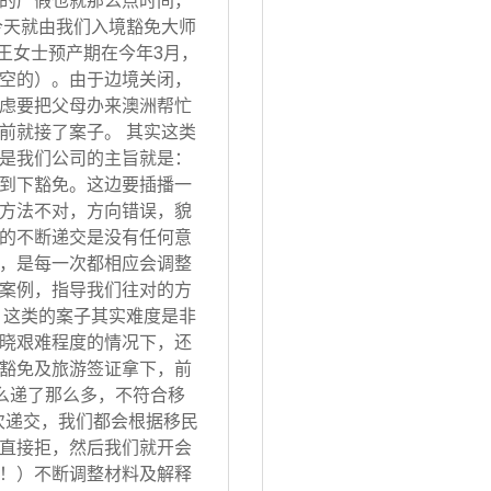
的产假也就那么点时间，
今天就由我们入境豁免大师
 王女士预产期在今年3月，
空的）。由于边境关闭，
虑要把父母办来澳洲帮忙
前就接了案子。 其实这类
是我们公司的主旨就是：
到下豁免。这边要插播一
方法不对，方向错误，貌
的不断递交是没有任何意
，是每一次都相应会调整
案例，指导我们往对的方
 这类的案子其实难度是非
晓艰难程度的情况下，还
豁免及旅游签证拿下，前
怎么递了那么多，不符合移
次递交，我们都会根据移民
直接拒，然后我们就开会
！）不断调整材料及解释