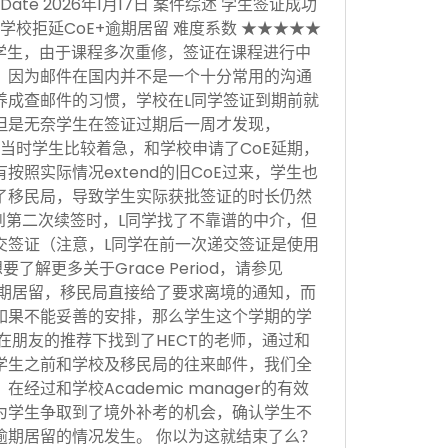
sion Date 2026年1月17日 案件综述 学生签证成功
学校拒延CoE+逾期居留 难度系数 ★★★★★
学生，由于课程多次重修，签证在课程进行中
，因为邮件在国内并不是一个十分常用的沟通
养成查邮件的习惯，学校在L同学签证到期前就
但是无奈学生在签证过期后一周才发现，
当时学生比较着急，和学校申请了CoE延期，
按照实际情况extend的旧CoE过来，学生也
了移民局，导致学生实际获批签证的时长仍然
。到第二次续签时，L同学找了不靠谱的中介，但
交签证（注意，L同学在前一次递交签证是使用
，想要了解更多关于Grace Period，请参见
于逾期居留，移民局直接给了要求离境的通知，而
如果不能妥善的安排，那么学生这个学期的学
在朋友的推荐下找到了HECT的老师，通过和
学生之前和学校及移民局的往来邮件，我们全
经过和学校Academic manager的有效
为学生争取到了境外补考的机会，确认学生不
逾期居留的情况发生。 你以为这就结束了么？