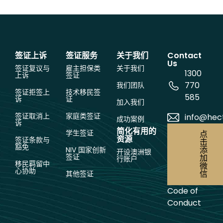
签证上诉
签证服务
关于我们
Contact
Us
签证复议与
雇主担保类
关于我们
1300
上诉
签证
770
我们团队
签证拒签上
技术移民签
585
诉
证
加入我们
签证取消上
家庭类签证
info@hec
成功案例
诉
简化有用的
学生签证
点
资源
签证条款与
击
豁免
添
NIV 国家创新
开设澳洲银
签证
加
行账户
移民羁留中
微
心协助
信
其他签证
Code of
Conduct