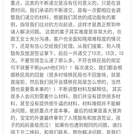
重点，这类的不断递交是没有任何意义的，只是在浪
费时间。我们承诺的不断递交，是每一次都相应会调
整我们递交的材料，根据我们其他的成功豁免的案
例，指导我们往对的方向前进，这样才是真正帮到申
请人解决问题。 这类的案子其实难度是非常大的，在
跟王女士充分沟通，客户也全面知晓艰难程度的情况
下，还是有信心交给我们处理。从我们接案，到入境
豁免及旅游签证拿下，前后一共递交了13次，13次，13
次。不要觉得怎么递了那么多，不符合移民局的规定
可不就要不断push他们吗？！每次递交，我们都会根
据移民局的回复（很多时候移民局也不回复啥，就是
直接拒，然后我们就开会猜移民局是怎么想的，当然
猜也是要靠本事的！）不断调整材料及解释信。 其实
很多人会问到需要什么材料，我们并没有提供很多材
料，甚至没有提供很牛逼的材料，材料堆砌并不能解
决问题，能抓重点才是本事。 最后的结果是喜大普奔
的，宝宝的外婆最终拿到了入境豁免和旅游签证，孩
子的妈妈喜极而泣！ 如果你也遇到相同的问题，请扫
描下方二维码，和我们联系，帮你解决问题，是我们