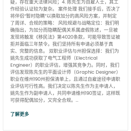
疑，存在重大法律风险；4. 陈先生为自雇人士，其工
作经验认证较为复杂。 案件处理 我们接手后，否决了
将伴侣“暂时隐瞒”以换取加分的高风险方案，并制定
了周详、合规的策略： 风险规避与战略定位：我们明
确指出，为加分而隐瞒配偶关系属虚假陈述，一旦被
发现将触发《移民法》第4020条款，可能导致签证被
拒并面临三年禁令。我们坚持所有申请必须基于真
实、完整的信息。 双职业评估与州担保选择：我们为
姚先生成功获取了电气工程师（Electrical
Engineer）的职业评估，增强其竞争力。同时，我们
评估发现陈先生的平面设计师（Graphic Designer）
职业在维州190州担保清单上，且通过自雇途径申请职
业评估可行性高。我们决定以陈先生作为主申请人，
姚先生作为副申请人，共同申请维州190签证，这样既
可获得配偶加分，又完全合规。…
了解更多