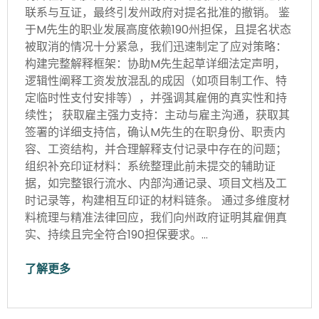
联系与互证，最终引发州政府对提名批准的撤销。 鉴
于M先生的职业发展高度依赖190州担保，且提名状态
被取消的情况十分紧急，我们迅速制定了应对策略：
构建完整解释框架：协助M先生起草详细法定声明，
逻辑性阐释工资发放混乱的成因（如项目制工作、特
定临时性支付安排等），并强调其雇佣的真实性和持
续性； 获取雇主强力支持：主动与雇主沟通，获取其
签署的详细支持信，确认M先生的在职身份、职责内
容、工资结构，并合理解释支付记录中存在的问题；
组织补充印证材料：系统整理此前未提交的辅助证
据，如完整银行流水、内部沟通记录、项目文档及工
时记录等，构建相互印证的材料链条。 通过多维度材
料梳理与精准法律回应，我们向州政府证明其雇佣真
实、持续且完全符合190担保要求。…
了解更多