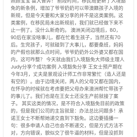
照顾宝宝 喜大普奔！ 前段时间，移民局更新了入境豁
免的新条例，增加了爷爷奶奶可以带澳籍孩子入境的
新规，但是今天要和大家分享的并不是这类案例。这
类案例，在移民局未出新规前，我们就已经做下来不
止一例了。没什么新奇的。 澳洲关闭边境后，80，
90后在家没啥事儿，都在忙着生孩子，当然还有70
后。生完孩子，可就碰到了大事儿，都要桑班，妈妈
的产假也就那么点时间，爷爷奶奶外公外婆又都在国
内，这可咋整？ 今天就由我们入境豁免大师级主理人
Judy分享个成功案例 入境豁免分享 王女士预产期在
今年3月，丈夫是景观设计师工作非常繁忙（造人还是
有空的）。由于边境关闭，两人的父母又都在国内，
在怀孕的时候就在考虑要把父母办来澳洲帮忙带孩子
的事儿了。我们也是在王女士还没生产前就接了案
子。 其实这类的情况，是不符合入境豁免目前的政策
的，但是我们公司的主旨就是：办法总比问题多！承
诺王女士不断帮她递交直到下豁免。这边要插播一
句：很多申请人自己也会不断递交，但是方式方法不
对，方向错误，貌似交了很牛逼的材料，但是没抓到