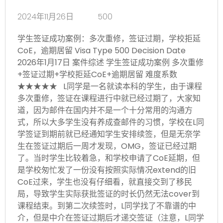
2024年11月26日
500
学生签证成功案例：多次重修，签证过期，学校拒延
CoE，逾期居留 Visa Type 500 Decision Date
2026年1月17日 案件综述 学生签证成功案例 多次重修
+签证过期+学校拒延CoE+逾期居留 难度系数
★★★★★ L同学是一名就读本科的学生，由于课程
多次重修，签证在课程进行中就已经过期了，大家知
道，因为邮件在国内并不是一个十分常用的沟通方
式，所以大多学生没有养成查邮件的习惯，学校在L同
学签证到期前就已经通知学生安排续签，但是无奈学
生在签证过期后一周才发现，OMG，签证已经过期
了。当时学生比较着急，和学校申请了CoE延期，但
是学校匆忙发了一份没有按照实际情况extend的旧
CoE过来，学生也没有仔细看，就直接交到了移民
局，导致学生实际获批签证的时长仍然无法cover到
课程结束。到第二次续签时，L同学找了不靠谱的中
介，但是中介在签证过期后才递交签证（注意，L同学