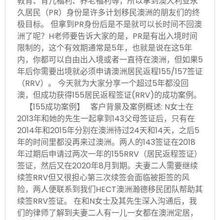
教育、育儿福利、养老福利等，所以拿到澳大利亚永
久居民（PR）身份是许多计划移民澳洲的朋友们的终
极目标。 但拿到PR身份后是不是就可以长时间不回澳
洲了呢？H老师要告诉大家的是，PR是有出入境时间
限制的，这个有效期通常是5年，也就是说在这5年
内，你都可以自由出入境或者一直待在澳洲，但如果5
年后你需要出境就必须申请澳洲居民返程155/157签证
（RRV）。 今天就为大家分享一个超过5年都没回
澳，但成功获得155居民返程签证(RRV)的成功案例。
【155成功案例】 客户背景及案例概述: N女士在
2013年和她的先生一起拿到143父母签证后，只有在
2014年和2015年分别在澳洲待过24天和14天，之后5
年的时间里都没再来过澳洲。两人的143签证在2018
年过期后申请过两次一年的155RRV（居民返程签证）
签证，然后又在2020年8月到期。夫妻二人需要继续
续签RRV但又很担心第三次续签会面临被拒签的风
险，两人便联系到我们HECT澳洲瀚德移民团队帮助其
续签RRV签证。 在和N女士及其先生深入沟通后，我
们的律师了解到夫妻二人有一儿一女都在澳洲定居，