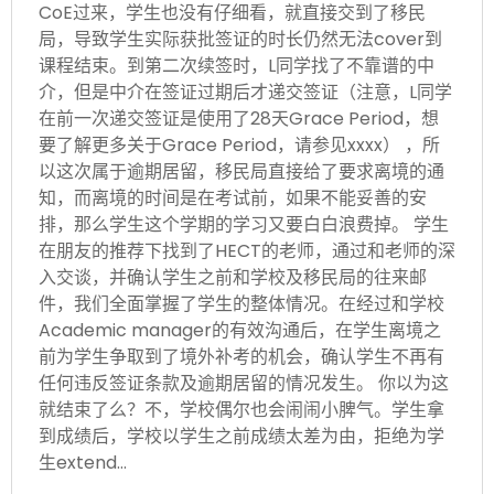
CoE过来，学生也没有仔细看，就直接交到了移民
局，导致学生实际获批签证的时长仍然无法cover到
课程结束。到第二次续签时，L同学找了不靠谱的中
介，但是中介在签证过期后才递交签证（注意，L同学
在前一次递交签证是使用了28天Grace Period，想
要了解更多关于Grace Period，请参见xxxx） ，所
以这次属于逾期居留，移民局直接给了要求离境的通
知，而离境的时间是在考试前，如果不能妥善的安
排，那么学生这个学期的学习又要白白浪费掉。 学生
在朋友的推荐下找到了HECT的老师，通过和老师的深
入交谈，并确认学生之前和学校及移民局的往来邮
件，我们全面掌握了学生的整体情况。在经过和学校
Academic manager的有效沟通后，在学生离境之
前为学生争取到了境外补考的机会，确认学生不再有
任何违反签证条款及逾期居留的情况发生。 你以为这
就结束了么？不，学校偶尔也会闹闹小脾气。学生拿
到成绩后，学校以学生之前成绩太差为由，拒绝为学
生extend…