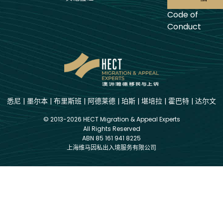
Code of
Conduct
悉尼
|
墨尔本
|
布里斯班
|
阿德莱德
|
珀斯
|
堪培拉
|
霍巴特
|
达尔文
© 2013-2026 HECT Migration & Appeal Experts
All Rights Reserved
ABN 85 161 941 8225
上海维马因私出入境服务有限公司