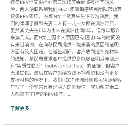
续签RRV但又很担心第三次续签会面临被拒签的风
险，两人便联系到我们HECT澳洲瀚德移民团队帮助其
续签RRV签证。 在和N女士及其先生深入沟通后，我
们的律师了解到夫妻二人有一儿一女都在澳洲定居，
虽然其丈夫在5年内也未在澳洲住满2年，但每年都会
来澳几天。而N女士因个人原因已有超过5年的时间没
有来过澳洲，在向移民局提供不能来澳的原因和证明
方面有较大困难。在递签期间，客户收到过补充材料
的通知，移民局要求客户提供更多能够证明其与澳洲
有“实质性联系”（substantial ties）的证据，但客户
无法提供。最后在客户对续签都不抱希望和没有更多
支持材料的情况下，我们HECT澳洲瀚德移民律师帮客
户写了一份非常具有说服力的解释信，成功帮夫妻二
人都拿下了1年的RRV续签。…
了解更多