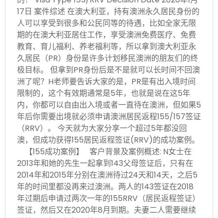
17日 案件综述 在澳大利亚，持有澳洲永久居民身份的
人可以享受到很多和公民同等的待遇，比如全家无限
期的在澳大利亚居住工作，享受澳洲免费医疗、免费
教育、育儿福利、养老福利等，所以拿到澳大利亚永
久居民（PR）身份是许多计划移民澳洲的朋友们的终
极目标。 但拿到PR身份后是不是就可以长时间不回澳
洲了呢？H老师要告诉大家的是，PR是有出入境时间
限制的，这个有效期通常是5年，也就是说在这5年
内，你都可以自由出入境或者一直待在澳洲，但如果5
年后你需要出境就必须申请澳洲居民返程155/157签证
（RRV）。 今天就为大家分享一个超过5年都没回
澳，但成功获得155居民返程签证(RRV)的成功案例。
【155成功案例】 客户背景及案例概述: N女士在
2013年和她的先生一起拿到143父母签证后，只有在
2014年和2015年分别在澳洲待过24天和14天，之后5
年的时间里都没再来过澳洲。两人的143签证在2018
年过期后申请过两次一年的155RRV（居民返程签证）
签证，然后又在2020年8月到期。夫妻二人需要继续