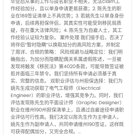
毕业后从事的工作与提名职业不相关，无法claim工
作经验加分，且以单身申请更易获邀；2. 陈先生的职
业在189签证清单上不具优势；3. 若姚先生以单身身份
申请，后续再担保伴侣，其真实性可能受到移民局质
疑，存在重大法律风险；4. 陈先生为自雇人士，其工
作经验认证较为复杂。 案件处理 我们接手后，否决了
将伴侣“暂时隐瞒”以换取加分的高风险方案，并制定
了周详、合规的策略： 风险规避与战略定位：我们明
确指出，为加分而隐瞒配偶关系属虚假陈述，一旦被
发现将触发《移民法》第4020条款，可能导致签证被
拒并面临三年禁令。我们坚持所有申请必须基于真
实、完整的信息。 双职业评估与州担保选择：我们为
姚先生成功获取了电气工程师（Electrical
Engineer）的职业评估，增强其竞争力。同时，我们
评估发现陈先生的平面设计师（Graphic Designer）
职业在维州190州担保清单上，且通过自雇途径申请职
业评估可行性高。我们决定以陈先生作为主申请人，
姚先生作为副申请人，共同申请维州190签证，这样既
可获得配偶加分，又完全合规。…