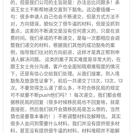
的，但是我们公司的主旨就是：办法总比问题多！承
诺王女士不断帮她递交直到下豁免。这边要插播一
句：很多申请人自己也会不断递交，但是方式方法不
对，方向错误，貌似交了很牛逼的材料，但是没抓到
重点，这类的不断递交是没有任何意义的，只是在浪
费时间。我们承诺的不断递交，是每一次都相应会调
整我们递交的材料，根据我们其他的成功豁免的案
例，指导我们往对的方向前进，这样才是真正帮到申
请人解决问题。 这类的案子其实难度是非常大的，在
跟王女士充分沟通，客户也全面知晓艰难程度的情况
下，还是有信心交给我们处理。从我们接案，到入境
豁免及旅游签证拿下，前后一共递交了13次，13次，13
次。不要觉得怎么递了那么多，不符合移民局的规定
可不就要不断push他们吗？！每次递交，我们都会根
据移民局的回复（很多时候移民局也不回复啥，就是
直接拒，然后我们就开会猜移民局是怎么想的，当然
猜也是要靠本事的！）不断调整材料及解释信。 其实
很多人会问到需要什么材料，我们并没有提供很多材
料，甚至没有提供很牛逼的材料，材料堆砌并不能解