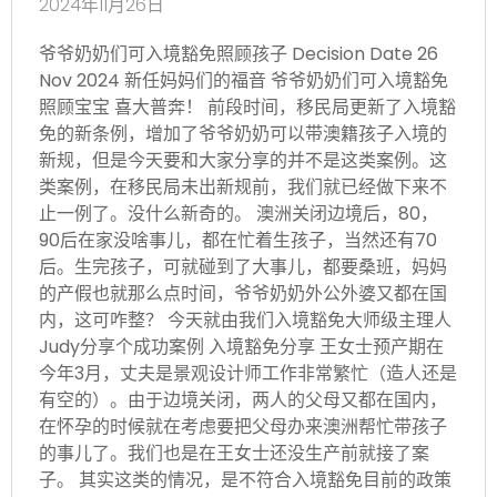
2024年11月26日
爷爷奶奶们可入境豁免照顾孩子 Decision Date 26
Nov 2024 新任妈妈们的福音 爷爷奶奶们可入境豁免
照顾宝宝 喜大普奔！ 前段时间，移民局更新了入境豁
免的新条例，增加了爷爷奶奶可以带澳籍孩子入境的
新规，但是今天要和大家分享的并不是这类案例。这
类案例，在移民局未出新规前，我们就已经做下来不
止一例了。没什么新奇的。 澳洲关闭边境后，80，
90后在家没啥事儿，都在忙着生孩子，当然还有70
后。生完孩子，可就碰到了大事儿，都要桑班，妈妈
的产假也就那么点时间，爷爷奶奶外公外婆又都在国
内，这可咋整？ 今天就由我们入境豁免大师级主理人
Judy分享个成功案例 入境豁免分享 王女士预产期在
今年3月，丈夫是景观设计师工作非常繁忙（造人还是
有空的）。由于边境关闭，两人的父母又都在国内，
在怀孕的时候就在考虑要把父母办来澳洲帮忙带孩子
的事儿了。我们也是在王女士还没生产前就接了案
子。 其实这类的情况，是不符合入境豁免目前的政策