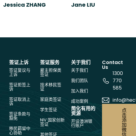
Jessica ZHANG
Jane LIU
签证上诉
签证服务
关于我们
Contact
Us
签证复议与
雇主担保类
关于我们
1300
上诉
签证
770
我们团队
签证拒签上
技术移民签
585
诉
证
加入我们
签证取消上
家庭类签证
info@hec
成功案例
诉
简化有用的
学生签证
点
资源
签证条款与
击
豁免
添
NIV 国家创新
开设澳洲银
签证
加
行账户
移民羁留中
微
心协助
信
其他签证