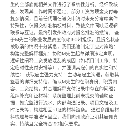
生的全部雇佣相关文件进行了系统性分析。经细致核
查，发现其工作时间不稳定、部分工资为现金支付等
复杂情况，且前任代理在递交申请时未充分考虑案件
特殊性，仅提交标准模板材料，致使文件间缺乏逻辑
联系与互证，最终引发州政府对提名批准的撤销。 鉴
于M先生的职业发展高度依赖190州担保，且提名状态
被取消的情况十分紧急，我们迅速制定了应对策略：
构建完整解释框架：协助M先生起草详细法定声明，
逻辑性阐释工资发放混乱的成因（如项目制工作、特
定临时性支付安排等），并强调其雇佣的真实性和持
续性； 获取雇主强力支持：主动与雇主沟通，获取其
签署的详细支持信，确认M先生的在职身份、职责内
容、工资结构，并合理解释支付记录中存在的问题；
组织补充印证材料：系统整理此前未提交的辅助证
据，如完整银行流水、内部沟通记录、项目文档及工
时记录等，构建相互印证的材料链条。 通过多维度材
料梳理与精准法律回应，我们向州政府证明其雇佣真
实、持续且完全符合190担保要求。…