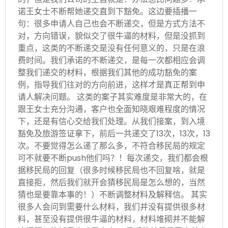
诺王女士不断帮她递交直到下豁免。这边要插播一
句：很多申请人自己也会不断递交，但是方式方法不
对，方向错误，貌似交了很牛逼的材料，但是没抓到
重点，这类的不断递交是没有任何意义的，只是在浪
费时间。我们承诺的不断递交，是每一次都相应会调
整我们递交的材料，根据我们其他的成功豁免的案
例，指导我们往对的方向前进，这样才是真正帮到申
请人解决问题。 这类的案子其实难度是非常大的，在
跟王女士充分沟通，客户也全面知晓艰难程度的情况
下，还是有信心交给我们处理。从我们接案，到入境
豁免及旅游签证拿下，前后一共递交了13次，13次，13
次。不要觉得怎么递了那么多，不符合移民局的规定
可不就要不断push他们吗？！每次递交，我们都会根
据移民局的回复（很多时候移民局也不回复啥，就是
直接拒，然后我们就开会猜移民局是怎么想的，当然
猜也是要靠本事的！）不断调整材料及解释信。 其实
很多人会问到需要什么材料，我们并没有提供很多材
料，甚至没有提供很牛逼的材料，材料堆砌并不能解