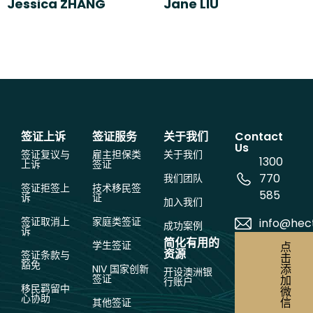
Jessica ZHANG
Jane LIU
签证上诉
签证服务
关于我们
Contact
Us
签证复议与
雇主担保类
关于我们
1300
上诉
签证
770
我们团队
签证拒签上
技术移民签
585
诉
证
加入我们
签证取消上
家庭类签证
info@hec
成功案例
诉
简化有用的
学生签证
点
资源
签证条款与
击
豁免
添
NIV 国家创新
开设澳洲银
签证
加
行账户
移民羁留中
微
心协助
信
其他签证