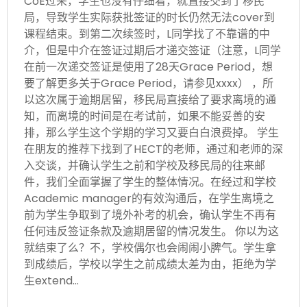
CoE过来，学生也没有仔细看，就直接交到了移民
局，导致学生实际获批签证的时长仍然无法cover到
课程结束。到第二次续签时，L同学找了不靠谱的中
介，但是中介在签证过期后才递交签证（注意，L同学
在前一次递交签证是使用了28天Grace Period，想
要了解更多关于Grace Period，请参见xxxx） ，所
以这次属于逾期居留，移民局直接给了要求离境的通
知，而离境的时间是在考试前，如果不能妥善的安
排，那么学生这个学期的学习又要白白浪费掉。 学生
在朋友的推荐下找到了HECT的老师，通过和老师的深
入交谈，并确认学生之前和学校及移民局的往来邮
件，我们全面掌握了学生的整体情况。在经过和学校
Academic manager的有效沟通后，在学生离境之
前为学生争取到了境外补考的机会，确认学生不再有
任何违反签证条款及逾期居留的情况发生。 你以为这
就结束了么？不，学校偶尔也会闹闹小脾气。学生拿
到成绩后，学校以学生之前成绩太差为由，拒绝为学
生extend…