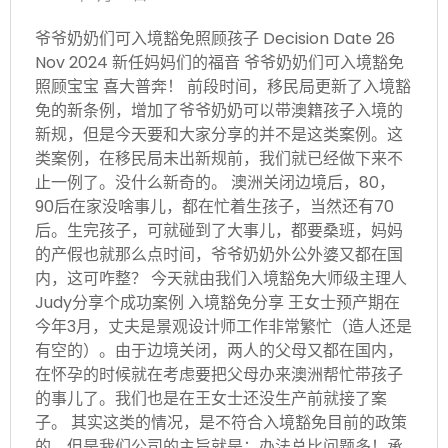
爷爷奶奶们可入境豁免照顾孩子 Decision Date 26
Nov 2024 新任妈妈们的福音 爷爷奶奶们可入境豁免
照顾宝宝 喜大普奔！ 前段时间，移民局更新了入境豁
免的新条例，增加了爷爷奶奶可以带澳籍孩子入境的
新规，但是今天要和大家分享的并不是这类案例。这
类案例，在移民局未出新规前，我们就已经做下来不
止一例了。没什么新奇的。 澳洲关闭边境后，80，
90后在家没啥事儿，都在忙着生孩子，当然还有70
后。生完孩子，可就碰到了大事儿，都要桑班，妈妈
的产假也就那么点时间，爷爷奶奶外公外婆又都在国
内，这可咋整？ 今天就由我们入境豁免大师级主理人
Judy分享个成功案例 入境豁免分享 王女士预产期在
今年3月，丈夫是景观设计师工作非常繁忙（造人还是
有空的）。由于边境关闭，两人的父母又都在国内，
在怀孕的时候就在考虑要把父母办来澳洲帮忙带孩子
的事儿了。我们也是在王女士还没生产前就接了案
子。 其实这类的情况，是不符合入境豁免目前的政策
的，但是我们公司的主旨就是：办法总比问题多！承