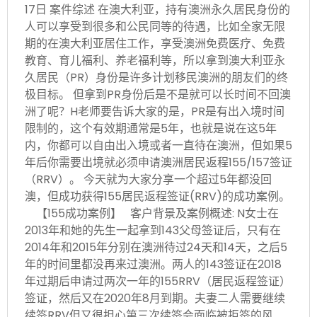
17日 案件综述 在澳大利亚，持有澳洲永久居民身份的
人可以享受到很多和公民同等的待遇，比如全家无限
期的在澳大利亚居住工作，享受澳洲免费医疗、免费
教育、育儿福利、养老福利等，所以拿到澳大利亚永
久居民（PR）身份是许多计划移民澳洲的朋友们的终
极目标。 但拿到PR身份后是不是就可以长时间不回澳
洲了呢？H老师要告诉大家的是，PR是有出入境时间
限制的，这个有效期通常是5年，也就是说在这5年
内，你都可以自由出入境或者一直待在澳洲，但如果5
年后你需要出境就必须申请澳洲居民返程155/157签证
（RRV）。 今天就为大家分享一个超过5年都没回
澳，但成功获得155居民返程签证(RRV)的成功案例。
【155成功案例】 客户背景及案例概述: N女士在
2013年和她的先生一起拿到143父母签证后，只有在
2014年和2015年分别在澳洲待过24天和14天，之后5
年的时间里都没再来过澳洲。两人的143签证在2018
年过期后申请过两次一年的155RRV（居民返程签证）
签证，然后又在2020年8月到期。夫妻二人需要继续
续签RRV但又很担心第三次续签会面临被拒签的风