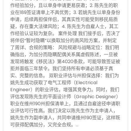
作经验加分，且以单身申请更易获邀；2. 陈先生的职
业在189签证清单上不具优势；3. 若姚先生以单身身份
申请，后续再担保伴侣，其真实性可能受到移民局质
疑，存在重大法律风险；4. 陈先生为自雇人士，其工
作经验认证较为复杂。 案件处理 我们接手后，否决了
将伴侣“暂时隐瞒”以换取加分的高风险方案，并制定
了周详、合规的策略： 风险规避与战略定位：我们明
确指出，为加分而隐瞒配偶关系属虚假陈述，一旦被
发现将触发《移民法》第4020条款，可能导致签证被
拒并面临三年禁令。我们坚持所有申请必须基于真
实、完整的信息。 双职业评估与州担保选择：我们为
姚先生成功获取了电气工程师（Electrical
Engineer）的职业评估，增强其竞争力。同时，我们
评估发现陈先生的平面设计师（Graphic Designer）
职业在维州190州担保清单上，且通过自雇途径申请职
业评估可行性高。我们决定以陈先生作为主申请人，
姚先生作为副申请人，共同申请维州190签证，这样既
可获得配偶加分，又完全合规。…