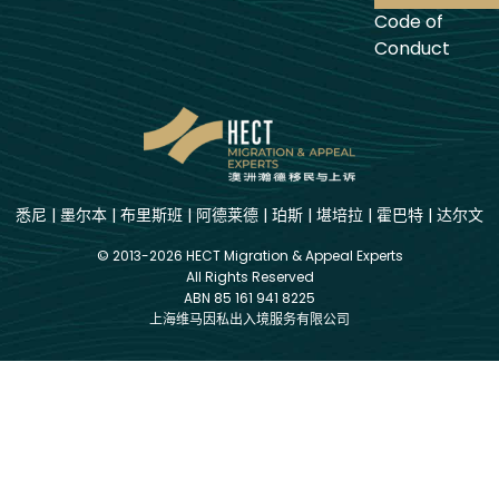
Code of
Conduct
悉尼
|
墨尔本
|
布里斯班
|
阿德莱德
|
珀斯
|
堪培拉
|
霍巴特
|
达尔文
© 2013-2026 HECT Migration & Appeal Experts
All Rights Reserved
ABN 85 161 941 8225
上海维马因私出入境服务有限公司