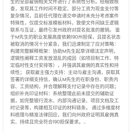
生的全部雇佣相关文件进行了系统性分析。经细致核
查，发现其工作时间不稳定、部分工资为现金支付等
复杂情况，且前任代理在递交申请时未充分考虑案件
特殊性，仅提交标准模板材料，致使文件间缺乏逻辑
联系与互证，最终引发州政府对提名批准的撤销。 鉴
于M先生的职业发展高度依赖190州担保，且提名状态
被取消的情况十分紧急，我们迅速制定了应对策略：
构建完整解释框架：协助M先生起草详细法定声明，
逻辑性阐释工资发放混乱的成因（如项目制工作、特
定临时性支付安排等），并强调其雇佣的真实性和持
续性； 获取雇主强力支持：主动与雇主沟通，获取其
签署的详细支持信，确认M先生的在职身份、职责内
容、工资结构，并合理解释支付记录中存在的问题；
组织补充印证材料：系统整理此前未提交的辅助证
据，如完整银行流水、内部沟通记录、项目文档及工
时记录等，构建相互印证的材料链条。 通过多维度材
料梳理与精准法律回应，我们向州政府证明其雇佣真
实、持续且完全符合190担保要求。…