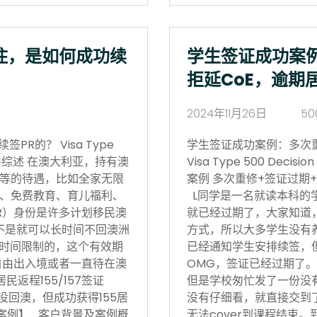
住，是如何成功续
学生签证成功案
拒延CoE，逾期
2024年11月26日
50
R的？ Visa Type
学生签证成功案例：多次
17日 案件综述 在澳大利亚，持有澳
Visa Type 500 Deci
等的待遇，比如全家无限
案例 多次重修+签证过期+
、免费教育、育儿福利、
L同学是一名就读本科的
R）身份是许多计划移民澳
就已经过期了，大家知道
不是就可以长时间不回澳洲
方式，所以大多学生没有
境时间限制的，这个有效期
已经通知学生安排续签，
自由出入境或者一直待在澳
OMG，签证已经过期了。
返程155/157签证
但是学校匆忙发了一份没有
没回澳，但成功获得155居
没有仔细看，就直接交到
功案例】 客户背景及案例概
无法cover到课程结束