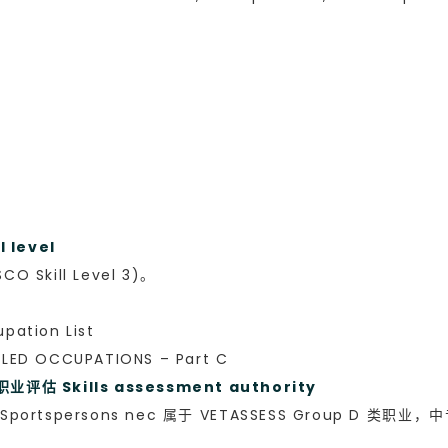
level
kill Level 3)。
ation List
ED OCCUPATIONS – Part C
 Skills assessment authority
ortspersons nec 属于 VETASSESS Group D