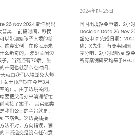
2024年11月26日
 26 Nov 2024 新任妈妈
回国出境豁免申请，2小时获批 Vi
大普奔！ 前段时间，移民
Decision Date 26
可以带澳籍孩子入境的新
豁免申请 完成日期：202
。这类案例，在移民局未
述：X先生，有要事回国
什么新奇的。 澳洲关闭边
充分吧，2小时即收到豁免
孩子，当然还有70后。生
所有案例研究均基于HECT
的产假也就那么点时间，
今天就由我们入境豁免大师
 王女士预产期在今年3月，
空的）。由于边境关闭，
虑要把父母办来澳洲帮忙
前就接了案子。 其实这类
是我们公司的主旨就是：
到下豁免。这边要插播一
方法不对，方向错误，貌
的不断递交是没有任何意