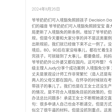
2024年11月26日
爷爷奶奶们可入境豁免照顾孩子 Decision Date
们的福音 爷爷奶奶们可入境豁免照顾宝宝 喜
局更新了入境豁免的新条例，增加了爷爷奶奶
规，但是今天要和大家分享的并不是这类案例
出新规前，我们就已经做下来不止一例了。没
境后，80，90后在家没啥事儿，都在忙着生
完孩子，可就碰到了大事儿，都要桑班，妈妈
爷爷奶奶外公外婆又都在国内，这可咋整？ 
级主理人Judy分享个成功案例 入境豁免分享
丈夫是景观设计师工作非常繁忙（造人还是有
两人的父母又都在国内，在怀孕的时候就在考
带孩子的事儿了。我们也是在王女士还没生产
的情况，是不符合入境豁免目前的政策的，但
办法总比问题多！承诺王女士不断帮她递交直
句：很多申请人自己也会不断递交，但是方式
似交了很牛逼的材料，但是没抓到重点，这类