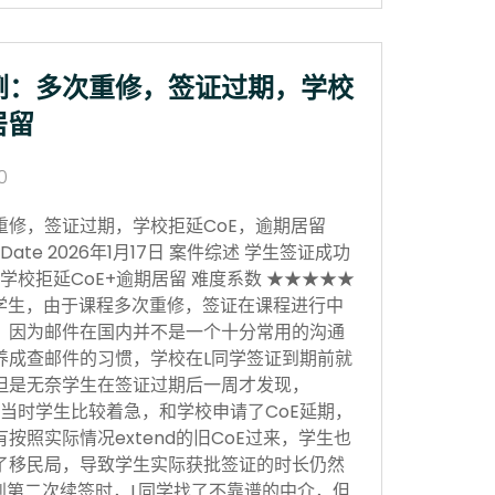
例：多次重修，签证过期，学校
居留
0
重修，签证过期，学校拒延CoE，逾期居留
sion Date 2026年1月17日 案件综述 学生签证成功
学校拒延CoE+逾期居留 难度系数 ★★★★★
学生，由于课程多次重修，签证在课程进行中
，因为邮件在国内并不是一个十分常用的沟通
养成查邮件的习惯，学校在L同学签证到期前就
但是无奈学生在签证过期后一周才发现，
当时学生比较着急，和学校申请了CoE延期，
按照实际情况extend的旧CoE过来，学生也
了移民局，导致学生实际获批签证的时长仍然
。到第二次续签时，L同学找了不靠谱的中介，但