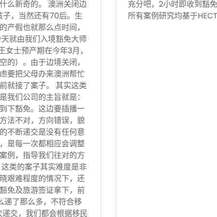
什么新奇的。 澳洲关闭边
充分吧，2小时即收到豁免
孩子，当然还有70后。生
所有案例研究均基于HECT
的产假也就那么点时间，
今天就由我们入境豁免大师
 王女士预产期在今年3月，
空的）。由于边境关闭，
虑要把父母办来澳洲帮忙
前就接了案子。 其实这类
是我们公司的主旨就是：
到下豁免。这边要插播一
方法不对，方向错误，貌
的不断递交是没有任何意
，是每一次都相应会调整
案例，指导我们往对的方
 这类的案子其实难度是非
晓艰难程度的情况下，还
豁免及旅游签证拿下，前
怎么递了那么多，不符合移
次递交，我们都会根据移民