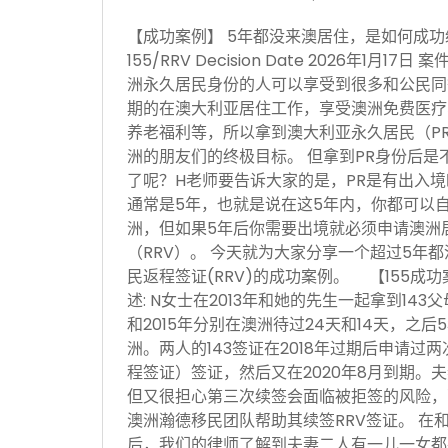
【成功案例】 5年都没来澳居住，是如何成功续签P
155/RRV Decision Date 2026年1月
洲永久居民身份的人可以享受到很多和公民同
期的在澳大利亚居住工作，享受澳洲免费医疗
养老福利等，所以拿到澳大利亚永久居民（P
洲的朋友们的终极目标。 但拿到PR身份后是
了呢？H老师要告诉大家的是，PR是有出入
通常是5年，也就是说在这5年内，你都可以
洲，但如果5年后你需要出境就必须申请澳洲居民
（RRV）。 今天就为大家分享一个超过5年都
民返程签证(RRV)的成功案例。 【155成
述: N女士在2013年和她的先生一起拿到143
和2015年分别在澳洲待过24天和14天，之
洲。两人的143签证在2018年过期后申请过两
程签证）签证，然后又在2020年8月到期。夫
但又很担心第三次续签会面临被拒签的风险，
澳洲瀚德移民团队帮助其续签RRV签证。 在
后，我们的律师了解到夫妻二人有一儿一女都