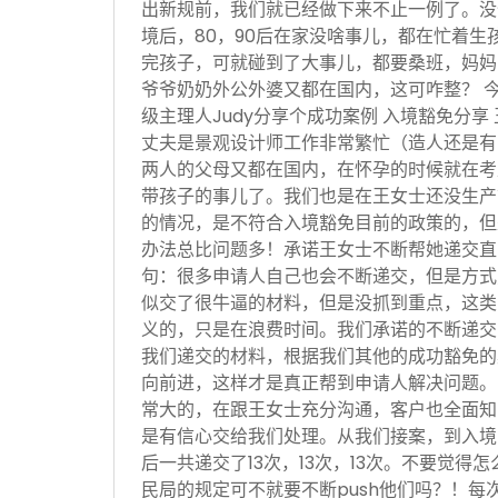
出新规前，我们就已经做下来不止一例了。没
境后，80，90后在家没啥事儿，都在忙着生
完孩子，可就碰到了大事儿，都要桑班，妈妈
爷爷奶奶外公外婆又都在国内，这可咋整？ 
级主理人Judy分享个成功案例 入境豁免分享
丈夫是景观设计师工作非常繁忙（造人还是有
两人的父母又都在国内，在怀孕的时候就在考
带孩子的事儿了。我们也是在王女士还没生产
的情况，是不符合入境豁免目前的政策的，但
办法总比问题多！承诺王女士不断帮她递交直
句：很多申请人自己也会不断递交，但是方式
似交了很牛逼的材料，但是没抓到重点，这类
义的，只是在浪费时间。我们承诺的不断递交
我们递交的材料，根据我们其他的成功豁免的
向前进，这样才是真正帮到申请人解决问题。
常大的，在跟王女士充分沟通，客户也全面知
是有信心交给我们处理。从我们接案，到入境
后一共递交了13次，13次，13次。不要觉得
民局的规定可不就要不断push他们吗？！每