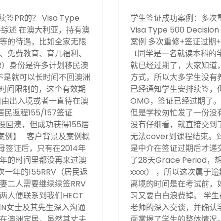
R的？ Visa Type
学生签证成功案例：多次
17日 案件综述 在澳大利亚，持有澳
Visa Type 500 Deci
等的待遇，比如全家无限
案例 多次重修+签证过期+
、免费教育、育儿福利、
L同学是一名就读本科的
R）身份是许多计划移民澳
就已经过期了，大家知道
不是就可以长时间不回澳洲
方式，所以大多学生没有
境时间限制的，这个有效期
已经通知学生安排续签，
自由出入境或者一直待在澳
OMG，签证已经过期了。
返程155/157签证
但是学校匆忙发了一份没有
没回澳，但成功获得155居
没有仔细看，就直接交到
功案例】 客户背景及案例概
无法cover到课程结束
父母签证后，只有在2014年
是中介在签证过期后才递
后5年的时间里都没再来过澳
了28天Grace Period
次一年的155RRV（居民返
xxxx） ，所以这次属
妻二人需要继续续签RRV
离境的时间是在考试前，
两人便联系到我们HECT
习又要白白浪费掉。 学生
和N女士及其先生深入沟通
老师的深入交谈，并确认
在澳洲定居，虽然其丈夫
面掌握了学生的整体情况。在