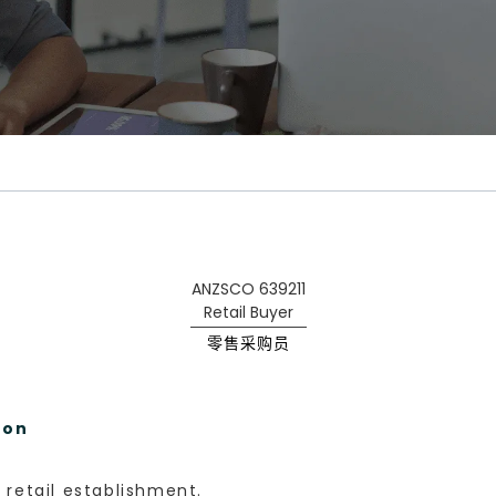
ANZSCO 639211
Retail Buyer
零售采购员
ion
 retail establishment.