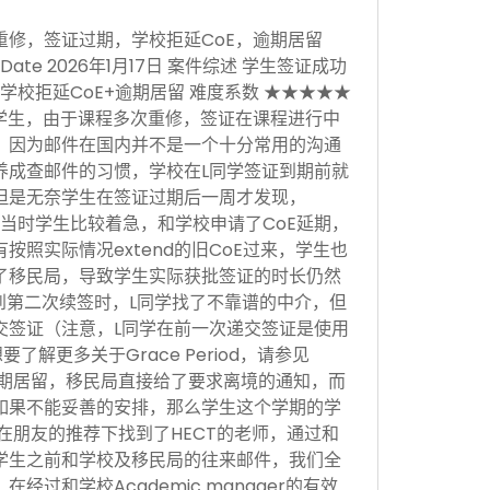
重修，签证过期，学校拒延CoE，逾期居留
sion Date 2026年1月17日 案件综述 学生签证成功
学校拒延CoE+逾期居留 难度系数 ★★★★★
学生，由于课程多次重修，签证在课程进行中
，因为邮件在国内并不是一个十分常用的沟通
养成查邮件的习惯，学校在L同学签证到期前就
但是无奈学生在签证过期后一周才发现，
当时学生比较着急，和学校申请了CoE延期，
按照实际情况extend的旧CoE过来，学生也
了移民局，导致学生实际获批签证的时长仍然
。到第二次续签时，L同学找了不靠谱的中介，但
交签证（注意，L同学在前一次递交签证是使用
，想要了解更多关于Grace Period，请参见
于逾期居留，移民局直接给了要求离境的通知，而
如果不能妥善的安排，那么学生这个学期的学
在朋友的推荐下找到了HECT的老师，通过和
学生之前和学校及移民局的往来邮件，我们全
经过和学校Academic manager的有效