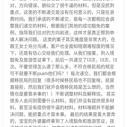
对，方向错误，貌似交了很牛逼的材料，但是没抓到
重点，这类的不断递交是没有任何意义的，只是在浪
费时间。我们承诺的不断递交，是每一次都相应会调
整我们递交的材料，根据我们其他的成功豁免的案
例，指导我们往对的方向前进，这样才是真正帮到申
请人解决问题。 这类的案子其实难度是非常大的，在
跟王女士充分沟通，客户也全面知晓艰难程度的情况
下，还是有信心交给我们处理。从我们接案，到入境
豁免及旅游签证拿下，前后一共递交了13次，13次，13
次。不要觉得怎么递了那么多，不符合移民局的规定
可不就要不断push他们吗？！每次递交，我们都会根
据移民局的回复（很多时候移民局也不回复啥，就是
直接拒，然后我们就开会猜移民局是怎么想的，当然
猜也是要靠本事的！）不断调整材料及解释信。 其实
很多人会问到需要什么材料，我们并没有提供很多材
料，甚至没有提供很牛逼的材料，材料堆砌并不能解
决问题，能抓重点才是本事。 最后的结果是喜大普奔
的，宝宝的外婆最终拿到了入境豁免和旅游签证，孩