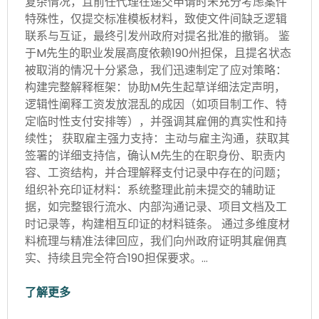
复杂情况，且前任代理在递交申请时未充分考虑案件
特殊性，仅提交标准模板材料，致使文件间缺乏逻辑
联系与互证，最终引发州政府对提名批准的撤销。 鉴
于M先生的职业发展高度依赖190州担保，且提名状态
被取消的情况十分紧急，我们迅速制定了应对策略：
构建完整解释框架：协助M先生起草详细法定声明，
逻辑性阐释工资发放混乱的成因（如项目制工作、特
定临时性支付安排等），并强调其雇佣的真实性和持
续性； 获取雇主强力支持：主动与雇主沟通，获取其
签署的详细支持信，确认M先生的在职身份、职责内
容、工资结构，并合理解释支付记录中存在的问题；
组织补充印证材料：系统整理此前未提交的辅助证
据，如完整银行流水、内部沟通记录、项目文档及工
时记录等，构建相互印证的材料链条。 通过多维度材
料梳理与精准法律回应，我们向州政府证明其雇佣真
实、持续且完全符合190担保要求。…
了解更多