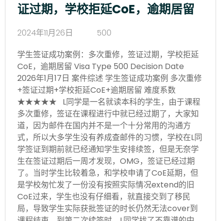
证过期，学校拒延CoE，逾期居留
2024年11月26日
500
学生签证成功案例：多次重修，签证过期，学校拒延
CoE，逾期居留 Visa Type 500 Decision Date
2026年1月17日 案件综述 学生签证成功案例 多次重修
+签证过期+学校拒延CoE+逾期居留 难度系数
★★★★★ L同学是一名就读本科的学生，由于课程
多次重修，签证在课程进行中就已经过期了，大家知
道，因为邮件在国内并不是一个十分常用的沟通方
式，所以大多学生没有养成查邮件的习惯，学校在L同
学签证到期前就已经通知学生安排续签，但是无奈学
生在签证过期后一周才发现，OMG，签证已经过期
了。当时学生比较着急，和学校申请了CoE延期，但
是学校匆忙发了一份没有按照实际情况extend的旧
CoE过来，学生也没有仔细看，就直接交到了移民
局，导致学生实际获批签证的时长仍然无法cover到
课程结束。到第二次续签时，L同学找了不靠谱的中