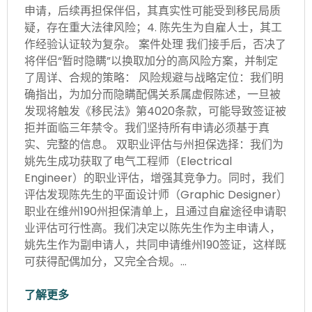
申请，后续再担保伴侣，其真实性可能受到移民局质
疑，存在重大法律风险；4. 陈先生为自雇人士，其工
作经验认证较为复杂。 案件处理 我们接手后，否决了
将伴侣“暂时隐瞒”以换取加分的高风险方案，并制定
了周详、合规的策略： 风险规避与战略定位：我们明
确指出，为加分而隐瞒配偶关系属虚假陈述，一旦被
发现将触发《移民法》第4020条款，可能导致签证被
拒并面临三年禁令。我们坚持所有申请必须基于真
实、完整的信息。 双职业评估与州担保选择：我们为
姚先生成功获取了电气工程师（Electrical
Engineer）的职业评估，增强其竞争力。同时，我们
评估发现陈先生的平面设计师（Graphic Designer）
职业在维州190州担保清单上，且通过自雇途径申请职
业评估可行性高。我们决定以陈先生作为主申请人，
姚先生作为副申请人，共同申请维州190签证，这样既
可获得配偶加分，又完全合规。…
了解更多