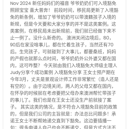
Nov 2024 新任妈妈们的福音 爷爷奶奶们可入境豁免
照顾宝宝 喜大普奔！ 前段时间，移民局更新了入境豁
免的新条例，增加了爷爷奶奶可以带澳籍孩子入境的
新规，但是今天要和大家分享的并不是这类案例。这
类案例，在移民局未出新规前，我们就已经做下来不
止一例了。没什么新奇的。 澳洲关闭边境后，80，
90后在家没啥事儿，都在忙着生孩子，当然还有70
后。生完孩子，可就碰到了大事儿，都要桑班，妈妈
的产假也就那么点时间，爷爷奶奶外公外婆又都在国
内，这可咋整？ 今天就由我们入境豁免大师级主理人
Judy分享个成功案例 入境豁免分享 王女士预产期在
今年3月，丈夫是景观设计师工作非常繁忙（造人还是
有空的）。由于边境关闭，两人的父母又都在国内，
在怀孕的时候就在考虑要把父母办来澳洲帮忙带孩子
的事儿了。我们也是在王女士还没生产前就接了案
子。 其实这类的情况，是不符合入境豁免目前的政策
的，但是我们公司的主旨就是：办法总比问题多！承
诺王女士不断帮她递交直到下豁免。这边要插播一
句：很多申请人自己也会不断递交，但是方式方法不