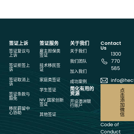
签证上诉
签证服务
关于我们
Contact
Us
签证复议与
雇主担保类
关于我们
1300
上诉
签证
770
我们团队
签证拒签上
技术移民签
585
诉
证
加入我们
签证取消上
家庭类签证
info@hec
成功案例
诉
简化有用的
学生签证
点
资源
签证条款与
击
豁免
添
NIV 国家创新
开设澳洲银
签证
加
行账户
移民羁留中
微
心协助
信
其他签证
Code of
Conduct