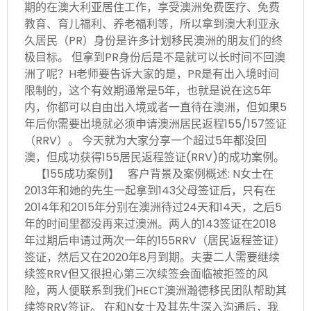
期的在澳大利亚居住工作，享受澳洲免费医疗、免费
教育、育儿福利、养老福利等，所以拿到澳大利亚永
久居民（PR）身份是许多计划移民澳洲的朋友们的终
极目标。 但拿到PR身份后是不是就可以长时间不回澳
洲了呢？H老师要告诉大家的是，PR是有出入境时间
限制的，这个有效期通常是5年，也就是说在这5年
内，你都可以自由出入境或者一直待在澳洲，但如果5
年后你需要出境就必须申请澳洲居民返程155/157签证
（RRV）。 今天就为大家分享一个超过5年都没回
澳，但成功获得155居民返程签证(RRV)的成功案例。
【155成功案例】 客户背景及案例概述: N女士在
2013年和她的先生一起拿到143父母签证后，只有在
2014年和2015年分别在澳洲待过24天和14天，之后5
年的时间里都没再来过澳洲。两人的143签证在2018
年过期后申请过两次一年的155RRV（居民返程签证）
签证，然后又在2020年8月到期。夫妻二人需要继续
续签RRV但又很担心第三次续签会面临被拒签的风
险，两人便联系到我们HECT澳洲瀚德移民团队帮助其
续签RRV签证。 在和N女士及其先生深入沟通后，我