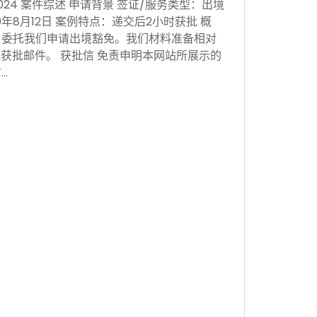
 Nov 2024 案件综述 申请背景 签证/服务类型：出境
0年8月12日 案例特点：递交后2小时获批 概
，委托我们申请出境豁免。我们材料准备相对
获批邮件。 获批信 免责申明本网站所展示的
…