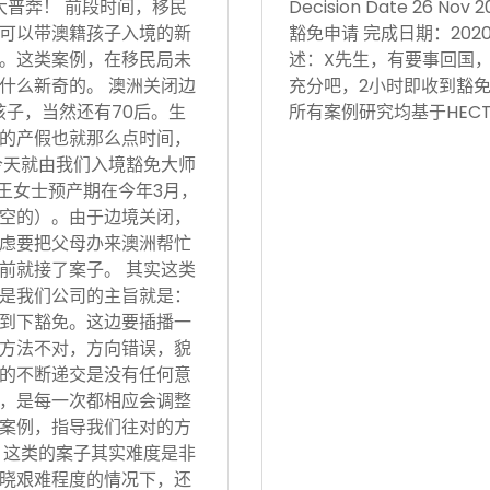
大普奔！ 前段时间，移民
Decision Date 26
可以带澳籍孩子入境的新
豁免申请 完成日期：202
。这类案例，在移民局未
述：X先生，有要事回国
什么新奇的。 澳洲关闭边
充分吧，2小时即收到豁免
孩子，当然还有70后。生
所有案例研究均基于HECT
的产假也就那么点时间，
今天就由我们入境豁免大师
 王女士预产期在今年3月，
空的）。由于边境关闭，
虑要把父母办来澳洲帮忙
前就接了案子。 其实这类
是我们公司的主旨就是：
到下豁免。这边要插播一
方法不对，方向错误，貌
的不断递交是没有任何意
，是每一次都相应会调整
案例，指导我们往对的方
 这类的案子其实难度是非
晓艰难程度的情况下，还