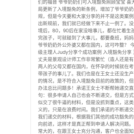
们的福音 爷爷奶奶们可入境豁免照顾宝宝 喜
局更新了入境豁免的新条例，增加了爷爷奶奶
规，但是今天要和大家分享的并不是这类案例
出新规前，我们就已经做下来不止一例了。没
境后，80，90后在家没啥事儿，都在忙着生
完孩子，可就碰到了大事儿，都要桑班，妈妈
爷爷奶奶外公外婆又都在国内，这可咋整？ 
级主理人Judy分享个成功案例 入境豁免分享
丈夫是景观设计师工作非常繁忙（造人还是有
两人的父母又都在国内，在怀孕的时候就在考
带孩子的事儿了。我们也是在王女士还没生产
的情况，是不符合入境豁免目前的政策的，但
办法总比问题多！承诺王女士不断帮她递交直
句：很多申请人自己也会不断递交，但是方式
似交了很牛逼的材料，但是没抓到重点，这类
义的，只是在浪费时间。我们承诺的不断递交
我们递交的材料，根据我们其他的成功豁免的
向前进，这样才是真正帮到申请人解决问题。
常大的，在跟王女士充分沟通，客户也全面知