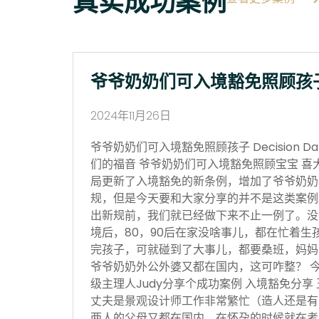
真实成功案例
爷爷奶奶们可入境豁免照顾孩
2024年11月26日
爷爷奶奶们可入境豁免照顾孩子 Decision Date
们的福音 爷爷奶奶们可入境豁免照顾宝宝 喜
局更新了入境豁免的新条例，增加了爷爷奶奶
规，但是今天要和大家分享的并不是这类案例
出新规前，我们就已经做下来不止一例了。没
境后，80，90后在家没啥事儿，都在忙着生
完孩子，可就碰到了大事儿，都要桑班，妈妈
爷爷奶奶外公外婆又都在国内，这可咋整？ 
级主理人Judy分享个成功案例 入境豁免分享
丈夫是景观设计师工作非常繁忙（造人还是有
两人的父母又都在国内，在怀孕的时候就在考