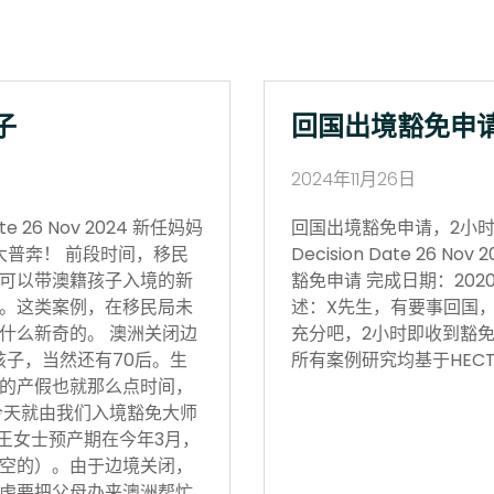
子
回国出境豁免申
2024年11月26日
 26 Nov 2024 新任妈妈
回国出境豁免申请，2小时获批 Vi
大普奔！ 前段时间，移民
Decision Date 26
可以带澳籍孩子入境的新
豁免申请 完成日期：202
。这类案例，在移民局未
述：X先生，有要事回国
什么新奇的。 澳洲关闭边
充分吧，2小时即收到豁免
孩子，当然还有70后。生
所有案例研究均基于HECT
的产假也就那么点时间，
今天就由我们入境豁免大师
 王女士预产期在今年3月，
空的）。由于边境关闭，
虑要把父母办来澳洲帮忙