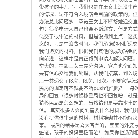
带孩子的事儿了。我们也是在王女士还没生产
的情况，是不符合入境豁免目前的政策的，但
办法总比问题多！承诺王女士不断帮她递交直
句：很多申请人自己也会不断递交，但是方式
似交了很牛逼的材料，但是没抓到重点，这类
义的，只是在浪费时间。我们承诺的不断递交
我们递交的材料，根据我们其他的成功豁免的
向前进，这样才是真正帮到申请人解决问题。
常大的，在跟王女士充分沟通，客户也全面知
是有信心交给我们处理。从我们接案，到入境
后一共递交了13次，13次，13次。不要觉得
民局的规定可不就要不断push他们吗？！每
局的回复（很多时候移民局也不回复啥，就是
猜移民局是怎么想的，当然猜也是要靠本事的
信。 其实很多人会问到需要什么材料，我们
没有提供很牛逼的材料，材料堆砌并不能解决
事。 最后的结果是喜大普奔的，宝宝的外婆
签证，孩子的妈妈喜极而泣！ 如果你也遇到