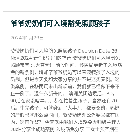
爷爷奶奶们可入境豁免照顾孩子
2024年11月26日
爷爷奶奶们可入境豁免照顾孩子 Decision Date 26
Nov 2024 新任妈妈们的福音 爷爷奶奶们可入境豁免
照顾宝宝 喜大普奔！ 前段时间，移民局更新了入境豁
免的新条例，增加了爷爷奶奶可以带澳籍孩子入境的
新规，但是今天要和大家分享的并不是这类案例。这
类案例，在移民局未出新规前，我们就已经做下来不
止一例了。没什么新奇的。 澳洲关闭边境后，80，
90后在家没啥事儿，都在忙着生孩子，当然还有70
后。生完孩子，可就碰到了大事儿，都要桑班，妈妈
的产假也就那么点时间，爷爷奶奶外公外婆又都在国
内，这可咋整？ 今天就由我们入境豁免大师级主理人
Judy分享个成功案例 入境豁免分享 王女士预产期在