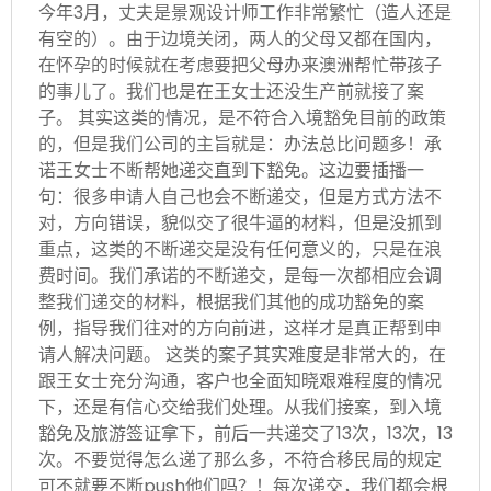
今年3月，丈夫是景观设计师工作非常繁忙（造人还是
有空的）。由于边境关闭，两人的父母又都在国内，
在怀孕的时候就在考虑要把父母办来澳洲帮忙带孩子
的事儿了。我们也是在王女士还没生产前就接了案
子。 其实这类的情况，是不符合入境豁免目前的政策
的，但是我们公司的主旨就是：办法总比问题多！承
诺王女士不断帮她递交直到下豁免。这边要插播一
句：很多申请人自己也会不断递交，但是方式方法不
对，方向错误，貌似交了很牛逼的材料，但是没抓到
重点，这类的不断递交是没有任何意义的，只是在浪
费时间。我们承诺的不断递交，是每一次都相应会调
整我们递交的材料，根据我们其他的成功豁免的案
例，指导我们往对的方向前进，这样才是真正帮到申
请人解决问题。 这类的案子其实难度是非常大的，在
跟王女士充分沟通，客户也全面知晓艰难程度的情况
下，还是有信心交给我们处理。从我们接案，到入境
豁免及旅游签证拿下，前后一共递交了13次，13次，13
次。不要觉得怎么递了那么多，不符合移民局的规定
可不就要不断push他们吗？！每次递交，我们都会根