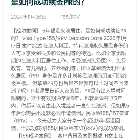
是如何成功续签PR的？
2024年11月26日
155/RRV
【成功案例】 5年都没来澳居住，是如何成功续签PR
的？ Visa Type 155/RRV Decision Date 2026年1月
17日 案件综述 在澳大利亚，持有澳洲永久居民身份的
人可以享受到很多和公民同等的待遇，比如全家无限
期的在澳大利亚居住工作，享受澳洲免费医疗、免费
教育、育儿福利、养老福利等，所以拿到澳大利亚永
久居民（PR）身份是许多计划移民澳洲的朋友们的终
极目标。 但拿到PR身份后是不是就可以长时间不回澳
洲了呢？H老师要告诉大家的是，PR是有出入境时间
限制的，这个有效期通常是5年，也就是说在这5年
内，你都可以自由出入境或者一直待在澳洲，但如果5
年后你需要出境就必须申请澳洲居民返程155/157签证
（RRV）。 今天就为大家分享一个超过5年都没回
澳，但成功获得155居民返程签证(RRV)的成功案例。
【155成功案例】 客户背景及案例概述: N女士在