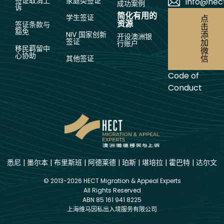
签证取消上
家庭类签证
info@hec
成功案例
诉
简化有用的
学生签证
点
资源
签证条款与
击
豁免
添
NIV 国家创新
开设澳洲银
签证
加
行账户
移民羁留中
微
心协助
信
其他签证
Code of
Conduct
悉尼
|
墨尔本
|
布里斯班
|
阿德莱德
|
珀斯
|
堪培拉
|
霍巴特
|
达尔文
© 2013-2026 HECT Migration & Appeal Experts
All Rights Reserved
ABN 85 161 941 8225
上海维马因私出入境服务有限公司