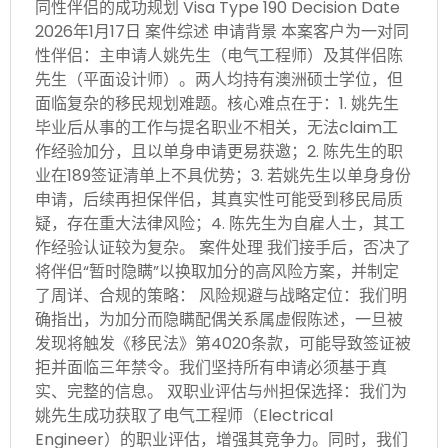
同性伴侣的成功规划 Visa Type 190 Decision Date
2026年1月17日 案件综述 申请背景 本案客户为一对同
性伴侣：主申请人姚先生（电气工程师）及其伴侣陈
先生（平面设计师）。两人均持有澳洲硕士学位，但
面临复杂的移民规划难题。核心难点在于：1. 姚先生
毕业后从事的工作与提名职业不相关，无法claim工
作经验加分，且以单身申请更易获邀；2. 陈先生的职
业在189签证清单上不具优势；3. 若姚先生以单身身份
申请，后续再担保伴侣，其真实性可能受到移民局质
疑，存在重大法律风险；4. 陈先生为自雇人士，其工
作经验认证较为复杂。 案件处理 我们接手后，否决了
将伴侣“暂时隐瞒”以换取加分的高风险方案，并制定
了周详、合规的策略： 风险规避与战略定位：我们明
确指出，为加分而隐瞒配偶关系属虚假陈述，一旦被
发现将触发《移民法》第4020条款，可能导致签证被
拒并面临三年禁令。我们坚持所有申请必须基于真
实、完整的信息。 双职业评估与州担保选择：我们为
姚先生成功获取了电气工程师（Electrical
Engineer）的职业评估，增强其竞争力。同时，我们