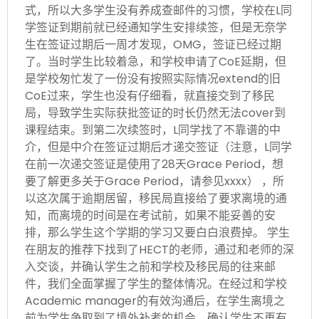
式，所以大多学生没有养成查邮件的习惯，学校在L同
学签证到期前就已经通知学生安排续签，但是无奈学
生在签证过期后一周才发现，OMG，签证已经过期
了。当时学生比较着急，和学校申请了CoE延期，但
是学校匆忙发了一份没有按照实际情况extend的旧
CoE过来，学生也没有仔细看，就直接交到了移民
局，导致学生实际获批签证的时长仍然无法cover到
课程结束。到第二次续签时，L同学找了不靠谱的中
介，但是中介在签证过期后才递交签证（注意，L同学
在前一次递交签证是使用了28天Grace Period，想
要了解更多关于Grace Period，请参见xxxx） ，所
以这次属于逾期居留，移民局直接给了要求离境的通
知，而离境的时间是在考试前，如果不能妥善的安
排，那么学生这个学期的学习又要白白浪费掉。 学生
在朋友的推荐下找到了HECT的老师，通过和老师的深
入交谈，并确认学生之前和学校及移民局的往来邮
件，我们全面掌握了学生的整体情况。在经过和学校
Academic manager的有效沟通后，在学生离境之
前为学生争取到了境外补考的机会，确认学生不再有