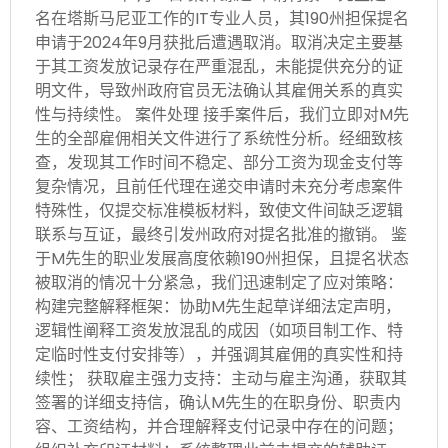
名在塔斯马尼亚工作的IT专业人员，其190州担保提名
申请于2024年9月获批后遭遇取消。取消决定主要基
于其工资发放记录存在严重混乱，未能提供充分的证
明文件，导致州政府官员无法确认其雇佣关系的真实
性与持续性。 案件处理 接手案件后，我们立即对M先
生的全部雇佣相关文件进行了系统性分析。经细致核
查，发现其工作时间不稳定、部分工资为现金支付等
复杂情况，且前任代理在递交申请时未充分考虑案件
特殊性，仅提交标准模板材料，致使文件间缺乏逻辑
联系与互证，最终引发州政府对提名批准的撤销。 鉴
于M先生的职业发展高度依赖190州担保，且提名状态
被取消的情况十分紧急，我们迅速制定了应对策略：
构建完整解释框架：协助M先生起草详细法定声明，
逻辑性阐释工资发放混乱的成因（如项目制工作、特
定临时性支付安排等），并强调其雇佣的真实性和持
续性； 获取雇主强力支持：主动与雇主沟通，获取其
签署的详细支持信，确认M先生的在职身份、职责内
容、工资结构，并合理解释支付记录中存在的问题；