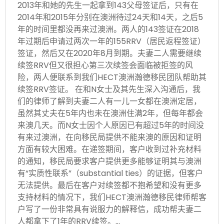
2013年和她的先生一起拿到143父母签证后，只有在
2014年和2015年分别在澳洲待过24天和14天，之后5
年的时间里都没再来过澳洲。两人的143签证在2018
年过期后申请过两次一年的155RRV（居民返程签证）
签证，然后又在2020年8月到期。夫妻二人需要继续
续签RRV但又很担心第三次续签会面临被拒签的风
险，两人便联系到我们HECT澳洲瀚德移民团队帮助其
续签RRV签证。 在和N女士及其先生深入沟通后，我
们的律师了解到夫妻二人有一儿一女都在澳洲定居，
虽然其丈夫在5年内也未在澳洲住满2年，但每年都会
来澳几天。而N女士因个人原因已有超过5年的时间没
有来过澳洲，在向移民局提供不能来澳的原因和证明
方面有较大困难。在递签期间，客户收到过补充材料
的通知，移民局要求客户提供更多能够证明其与澳洲
有“实质性联系”（substantial ties）的证据，但客户
无法提供。最后在客户对续签都不抱希望和没有更多
支持材料的情况下，我们HECT澳洲瀚德移民律师帮客
户写了一份非常具有说服力的解释信，成功帮夫妻二
人都拿下了1年的RRV续签。…