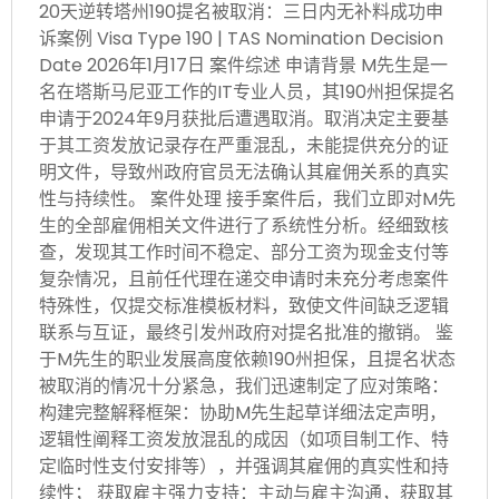
20天逆转塔州190提名被取消：三日内无补料成功申
诉案例 Visa Type 190 | TAS Nomination Decision
Date 2026年1月17日 案件综述 申请背景 M先生是一
名在塔斯马尼亚工作的IT专业人员，其190州担保提名
申请于2024年9月获批后遭遇取消。取消决定主要基
于其工资发放记录存在严重混乱，未能提供充分的证
明文件，导致州政府官员无法确认其雇佣关系的真实
性与持续性。 案件处理 接手案件后，我们立即对M先
生的全部雇佣相关文件进行了系统性分析。经细致核
查，发现其工作时间不稳定、部分工资为现金支付等
复杂情况，且前任代理在递交申请时未充分考虑案件
特殊性，仅提交标准模板材料，致使文件间缺乏逻辑
联系与互证，最终引发州政府对提名批准的撤销。 鉴
于M先生的职业发展高度依赖190州担保，且提名状态
被取消的情况十分紧急，我们迅速制定了应对策略：
构建完整解释框架：协助M先生起草详细法定声明，
逻辑性阐释工资发放混乱的成因（如项目制工作、特
定临时性支付安排等），并强调其雇佣的真实性和持
续性； 获取雇主强力支持：主动与雇主沟通，获取其