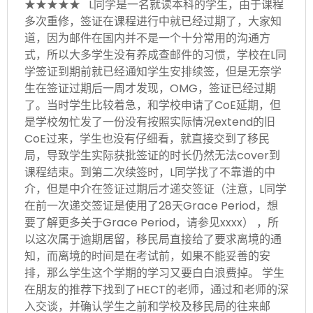
★★★★★ L同学是一名就读本科的学生，由于课程
多次重修，签证在课程进行中就已经过期了，大家知
道，因为邮件在国内并不是一个十分常用的沟通方
式，所以大多学生没有养成查邮件的习惯，学校在L同
学签证到期前就已经通知学生安排续签，但是无奈学
生在签证过期后一周才发现，OMG，签证已经过期
了。当时学生比较着急，和学校申请了CoE延期，但
是学校匆忙发了一份没有按照实际情况extend的旧
CoE过来，学生也没有仔细看，就直接交到了移民
局，导致学生实际获批签证的时长仍然无法cover到
课程结束。到第二次续签时，L同学找了不靠谱的中
介，但是中介在签证过期后才递交签证（注意，L同学
在前一次递交签证是使用了28天Grace Period，想
要了解更多关于Grace Period，请参见xxxx） ，所
以这次属于逾期居留，移民局直接给了要求离境的通
知，而离境的时间是在考试前，如果不能妥善的安
排，那么学生这个学期的学习又要白白浪费掉。 学生
在朋友的推荐下找到了HECT的老师，通过和老师的深
入交谈，并确认学生之前和学校及移民局的往来邮