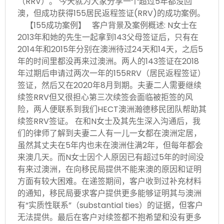
（RRV）。 今天就为大家分享一个超过5年都没回
澳，但成功获得155居民返程签证(RRV)的成功案例。
【155成功案例】 客户背景及案例概述: N女士在
2013年和她的先生一起拿到143父母签证后，只有在
2014年和2015年分别在澳洲待过24天和14天，之后5
年的时间里都没再来过澳洲。两人的143签证在2018
年过期后申请过两次一年的155RRV（居民返程签证）
签证，然后又在2020年8月到期。夫妻二人需要继续
续签RRV但又很担心第三次续签会面临被拒签的风
险，两人便联系到我们HECT澳洲瀚德移民团队帮助其
续签RRV签证。 在和N女士及其先生深入沟通后，我
们的律师了解到夫妻二人有一儿一女都在澳洲定居，
虽然其丈夫在5年内也未在澳洲住满2年，但每年都会
来澳几天。而N女士因个人原因已有超过5年的时间没
有来过澳洲，在向移民局提供不能来澳的原因和证明
方面有较大困难。在递签期间，客户收到过补充材料
的通知，移民局要求客户提供更多能够证明其与澳洲
有“实质性联系”（substantial ties）的证据，但客户
无法提供。最后在客户对续签都不抱希望和没有更多