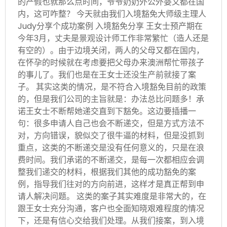
的产假也就那么点时间，爷爷奶奶外公外婆又都在国
内，这可咋整？ 今天就由我们入境豁免大师级主理人
Judy分享个成功案例 入境豁免分享 王女士预产期在
今年3月，丈夫是景观设计师工作非常繁忙（造人还是
有空的）。由于边境关闭，两人的父母又都在国内，
在怀孕的时候就在考虑要把父母办来澳洲帮忙带孩子
的事儿了。我们也是在王女士还没生产前就接了案
子。 其实这类的情况，是不符合入境豁免目前的政策
的，但是我们公司的主旨就是：办法总比问题多！承
诺王女士不断帮她递交直到下豁免。这边要插播一
句：很多申请人自己也会不断递交，但是方式方法不
对，方向错误，貌似交了很牛逼的材料，但是没抓到
重点，这类的不断递交是没有任何意义的，只是在浪
费时间。我们承诺的不断递交，是每一次都相应会调
整我们递交的材料，根据我们其他的成功豁免的案
例，指导我们往对的方向前进，这样才是真正帮到申
请人解决问题。 这类的案子其实难度是非常大的，在
跟王女士充分沟通，客户也全面知晓艰难程度的情况
下，还是有信心交给我们处理。从我们接案，到入境