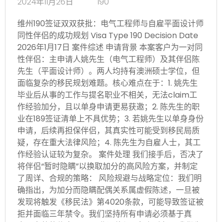
2024年11月26日
190
维州190签证双双获批：电气工程师与自雇平面设计师
同性伴侣的成功规划 Visa Type 190 Decision Date
2026年1月17日 案件综述 申请背景 本案客户为一对同
性伴侣：主申请人姚先生（电气工程师）及其伴侣陈
先生（平面设计师）。两人均持有澳洲硕士学位，但
面临复杂的移民规划难题。核心难点在于：1. 姚先生
毕业后从事的工作与提名职业不相关，无法claim工
作经验加分，且以单身申请更易获邀；2. 陈先生的职
业在189签证清单上不具优势；3. 若姚先生以单身身份
申请，后续再担保伴侣，其真实性可能受到移民局质
疑，存在重大法律风险；4. 陈先生为自雇人士，其工
作经验认证较为复杂。 案件处理 我们接手后，否决了
将伴侣“暂时隐瞒”以换取加分的高风险方案，并制定
了周详、合规的策略： 风险规避与战略定位：我们明
确指出，为加分而隐瞒配偶关系属虚假陈述，一旦被
发现将触发《移民法》第4020条款，可能导致签证被
拒并面临三年禁令。我们坚持所有申请必须基于真