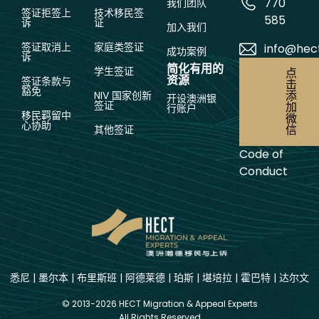
770
我们团队
签证拒签上
技术移民签
585
诉
证
加入我们
签证取消上
家庭类签证
info@hec
成功案例
诉
简化有用的
学生签证
点
资源
签证条款与
击
豁免
添
NIV 国家创新
开设澳洲银
签证
加
行账户
移民羁留中
微
心协助
信
其他签证
Code of
Conduct
悉尼
|
墨尔本
|
布里斯班
|
阿德莱德
|
珀斯
|
堪培拉
|
霍巴特
|
达尔文
© 2013-2026 HECT Migration & Appeal Experts
All Rights Reserved