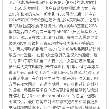
澳，但成功获得155居民返程签证(RRV)的成功案例。
【155成功案例】 客户背景及案例概述: N女士在
2013年和她的先生一起拿到143父母签证后，只有在
2014年和2015年分别在澳洲待过24天和14天，之后5
年的时间里都没再来过澳洲。两人的143签证在2018
年过期后申请过两次一年的155RRV（居民返程签证）
签证，然后又在2020年8月到期。夫妻二人需要继续
续签RRV但又很担心第三次续签会面临被拒签的风
险，两人便联系到我们HECT澳洲瀚德移民团队帮助其
续签RRV签证。 在和N女士及其先生深入沟通后，我
们的律师了解到夫妻二人有一儿一女都在澳洲定居，
虽然其丈夫在5年内也未在澳洲住满2年，但每年都会
来澳几天。而N女士因个人原因已有超过5年的时间没
有来过澳洲，在向移民局提供不能来澳的原因和证明
方面有较大困难。在递签期间，客户收到过补充材料
的通知，移民局要求客户提供更多能够证明其与澳洲
有“实质性联系”（substantial ties）的证据，但客户
无法提供。最后在客户对续签都不抱希望和没有更多
支持材料的情况下，我们HECT澳洲瀚德移民律师帮客