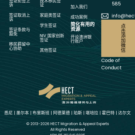
签证拒签上
技术移民签
585
诉
证
加入我们
签证取消上
家庭类签证
info@hec
成功案例
诉
简化有用的
学生签证
点
资源
签证条款与
击
豁免
添
NIV 国家创新
开设澳洲银
签证
加
行账户
移民羁留中
微
心协助
信
其他签证
Code of
Conduct
悉尼
|
墨尔本
|
布里斯班
|
阿德莱德
|
珀斯
|
堪培拉
|
霍巴特
|
达尔文
© 2013-2026 HECT Migration & Appeal Experts
All Rights Reserved