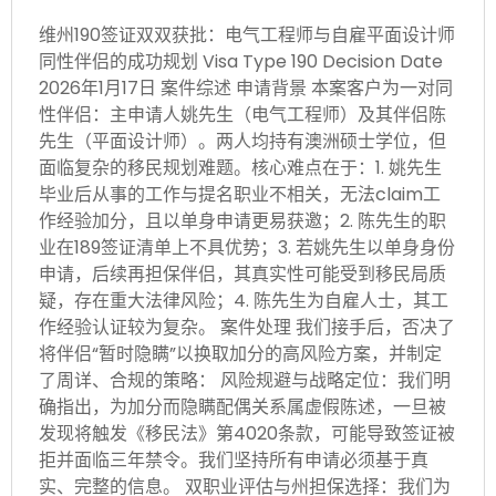
维州190签证双双获批：电气工程师与自雇平面设计师
同性伴侣的成功规划 Visa Type 190 Decision Date
2026年1月17日 案件综述 申请背景 本案客户为一对同
性伴侣：主申请人姚先生（电气工程师）及其伴侣陈
先生（平面设计师）。两人均持有澳洲硕士学位，但
面临复杂的移民规划难题。核心难点在于：1. 姚先生
毕业后从事的工作与提名职业不相关，无法claim工
作经验加分，且以单身申请更易获邀；2. 陈先生的职
业在189签证清单上不具优势；3. 若姚先生以单身身份
申请，后续再担保伴侣，其真实性可能受到移民局质
疑，存在重大法律风险；4. 陈先生为自雇人士，其工
作经验认证较为复杂。 案件处理 我们接手后，否决了
将伴侣“暂时隐瞒”以换取加分的高风险方案，并制定
了周详、合规的策略： 风险规避与战略定位：我们明
确指出，为加分而隐瞒配偶关系属虚假陈述，一旦被
发现将触发《移民法》第4020条款，可能导致签证被
拒并面临三年禁令。我们坚持所有申请必须基于真
实、完整的信息。 双职业评估与州担保选择：我们为