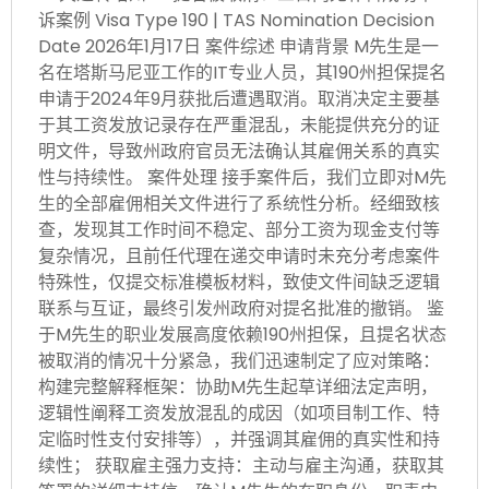
诉案例 Visa Type 190 | TAS Nomination Decision
Date 2026年1月17日 案件综述 申请背景 M先生是一
名在塔斯马尼亚工作的IT专业人员，其190州担保提名
申请于2024年9月获批后遭遇取消。取消决定主要基
于其工资发放记录存在严重混乱，未能提供充分的证
明文件，导致州政府官员无法确认其雇佣关系的真实
性与持续性。 案件处理 接手案件后，我们立即对M先
生的全部雇佣相关文件进行了系统性分析。经细致核
查，发现其工作时间不稳定、部分工资为现金支付等
复杂情况，且前任代理在递交申请时未充分考虑案件
特殊性，仅提交标准模板材料，致使文件间缺乏逻辑
联系与互证，最终引发州政府对提名批准的撤销。 鉴
于M先生的职业发展高度依赖190州担保，且提名状态
被取消的情况十分紧急，我们迅速制定了应对策略：
构建完整解释框架：协助M先生起草详细法定声明，
逻辑性阐释工资发放混乱的成因（如项目制工作、特
定临时性支付安排等），并强调其雇佣的真实性和持
续性； 获取雇主强力支持：主动与雇主沟通，获取其