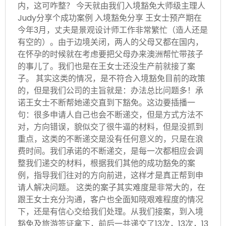
内，这可咋整？ 今天就由我们入境豁免大师级主理人
Judy分享个成功案例 入境豁免分享 王女士预产期在
今年3月，丈夫是景观设计师工作非常繁忙（造人还是
有空的）。由于边境关闭，两人的父母又都在国内，
在怀孕的时候就在考虑要把父母办来澳洲帮忙带孩子
的事儿了。我们也是在王女士还没生产前就接了案
子。 其实这类的情况，是不符合入境豁免目前的政策
的，但是我们公司的主旨就是：办法总比问题多！承
诺王女士不断帮她递交直到下豁免。这边要插播一
句：很多申请人自己也会不断递交，但是方式方法不
对，方向错误，貌似交了很牛逼的材料，但是没抓到
重点，这类的不断递交是没有任何意义的，只是在浪
费时间。我们承诺的不断递交，是每一次都相应会调
整我们递交的材料，根据我们其他的成功豁免的案
例，指导我们往对的方向前进，这样才是真正帮到申
请人解决问题。 这类的案子其实难度是非常大的，在
跟王女士充分沟通，客户也全面知晓艰难程度的情况
下，还是有信心交给我们处理。从我们接案，到入境
豁免及旅游签证拿下，前后一共递交了13次，13次，13