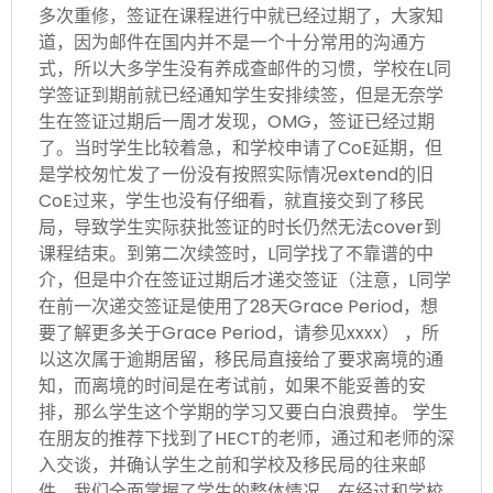
多次重修，签证在课程进行中就已经过期了，大家知
道，因为邮件在国内并不是一个十分常用的沟通方
式，所以大多学生没有养成查邮件的习惯，学校在L同
学签证到期前就已经通知学生安排续签，但是无奈学
生在签证过期后一周才发现，OMG，签证已经过期
了。当时学生比较着急，和学校申请了CoE延期，但
是学校匆忙发了一份没有按照实际情况extend的旧
CoE过来，学生也没有仔细看，就直接交到了移民
局，导致学生实际获批签证的时长仍然无法cover到
课程结束。到第二次续签时，L同学找了不靠谱的中
介，但是中介在签证过期后才递交签证（注意，L同学
在前一次递交签证是使用了28天Grace Period，想
要了解更多关于Grace Period，请参见xxxx） ，所
以这次属于逾期居留，移民局直接给了要求离境的通
知，而离境的时间是在考试前，如果不能妥善的安
排，那么学生这个学期的学习又要白白浪费掉。 学生
在朋友的推荐下找到了HECT的老师，通过和老师的深
入交谈，并确认学生之前和学校及移民局的往来邮
件，我们全面掌握了学生的整体情况。在经过和学校