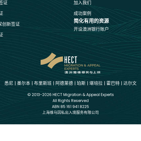
签证
加入我们
证
成功案例
简化有用的资源
国家创新签证
开设澳洲银行账户
证
悉尼
|
墨尔本
|
布里斯班
|
阿德莱德
|
珀斯
|
堪培拉
|
霍巴特
|
达尔文
© 2013-2026 HECT Migration & Appeal Experts
All Rights Reserved
ABN 85 161 941 8225
上海维马因私出入境服务有限公司