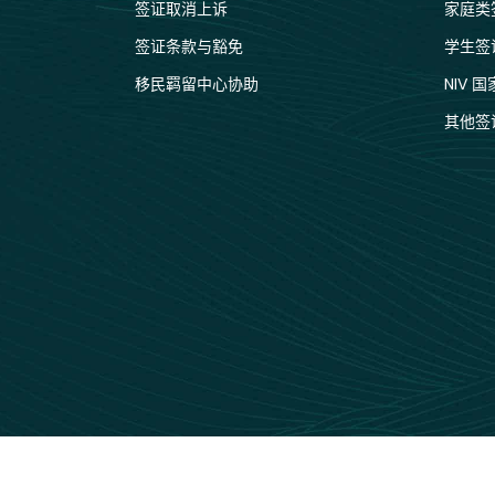
签证取消上诉
家庭类
签证条款与豁免
学生签
移民羁留中心协助
NIV 
其他签